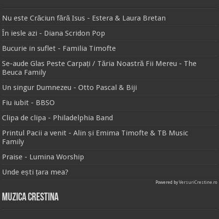
Nu este Crăciun fără Isus - Estera & Laura Bretan
În iesle azi - Diana Scridon Pop
Bucurie in suflet - Familia Timofte
Se-aude Glas Peste Carpați / Tăria Noastră Fii Mereu - The
Beuca Family
Un singur Dumnezeu - Otto Pascal & Biji
Fiu iubit - BBSO
Clipa de clipa - Philadelphia Band
Printul Pacii a venit - Alin și Emima Timofte & TB Music
Family
Praise - Lumina Worship
Unde ești țara mea?
Powered by
VersuriCrestine.ro
Muzica Crestina