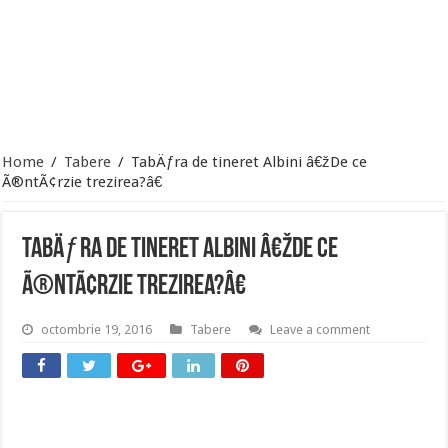
Home
/
Tabere
/
TabÄƒra de tineret Albini â€žDe ce
Ã®ntÃ¢rzie trezirea?â€
TabÄƒra de tineret Albini â€žDe ce
Ã®ntÃ¢rzie trezirea?â€
octombrie 19, 2016
Tabere
Leave a comment