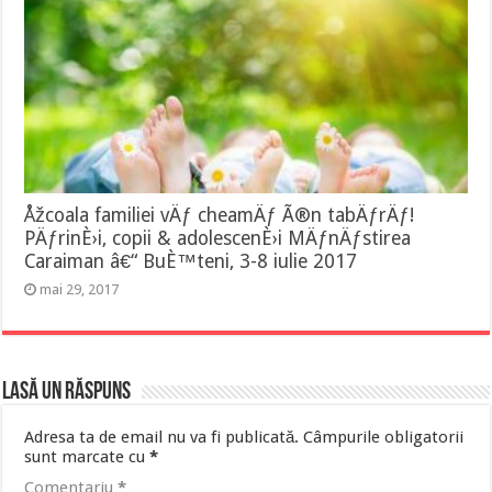
Åžcoala familiei vÄƒ cheamÄƒ Ã®n tabÄƒrÄƒ!
PÄƒrinÈ›i, copii & adolescenÈ›i MÄƒnÄƒstirea
Caraiman â€“ BuÈ™teni, 3-8 iulie 2017
mai 29, 2017
Lasă un răspuns
Adresa ta de email nu va fi publicată.
Câmpurile obligatorii
sunt marcate cu
*
Comentariu
*