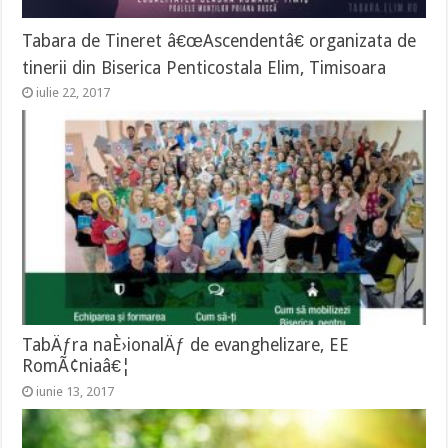
Tabara de Tineret â€œAscendentâ€ organizata de
tinerii din Biserica Penticostala Elim, Timisoara
iulie 22, 2017
TabÄƒra naÈ›ionalÄƒ de evanghelizare, EE
RomÃ¢niaâ€¦
iunie 13, 2017