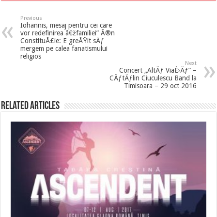
Previous
Iohannis, mesaj pentru cei care
vor redefinirea â€žfamiliei” Ã®n
ConstituÅ£ie: E greÅŸit sÄƒ
mergem pe calea fanatismului
religios
Next
Concert „AltÄƒ ViaÈ›Äƒ” –
CÄƒtÄƒlin Ciuculescu Band la
Timisoara – 29 oct 2016
Related Articles