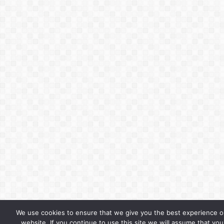
We use cookies to ensure that we give you the best experience o
website. If you continue to use this site we will assume that you