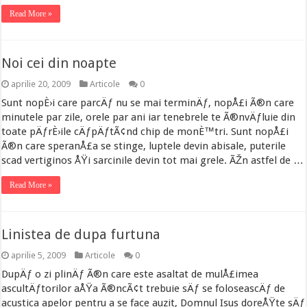
Read More »
Noi cei din noapte
aprilie 20, 2009
Articole
0
Sunt nopÈ›i care parcÄƒ nu se mai terminÄƒ, nopÅ£i Ã®n care
minutele par zile, orele par ani iar tenebrele te Ã®nvÄƒluie din
toate pÄƒrÈ›ile cÄƒpÄƒtÃ¢nd chip de monÈ™tri. Sunt nopÅ£i
Ã®n care speranÅ£a se stinge, luptele devin abisale, puterile
scad vertiginos ÅŸi sarcinile devin tot mai grele. ÃŽn astfel de …
Read More »
Linistea de dupa furtuna
aprilie 5, 2009
Articole
0
DupÄƒ o zi plinÄƒ Ã®n care este asaltat de mulÅ£imea
ascultÄƒtorilor aÅŸa Ã®ncÃ¢t trebuie sÄƒ se foloseascÄƒ de
acustica apelor pentru a se face auzit, Domnul Isus doreÅŸte sÄƒ