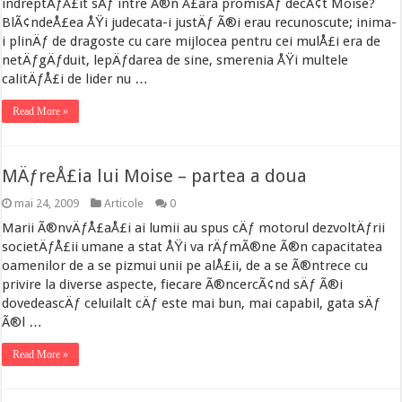
indreptÄƒÅ£it sÄƒ intre Ã®n Å£ara promisÄƒ decÃ¢t Moise?
BlÃ¢ndeÅ£ea ÅŸi judecata-i justÄƒ Ã®i erau recunoscute; inima-
i plinÄƒ de dragoste cu care mijlocea pentru cei mulÅ£i era de
netÄƒgÄƒduit, lepÄƒdarea de sine, smerenia ÅŸi multele
calitÄƒÅ£i de lider nu …
Read More »
MÄƒreÅ£ia lui Moise – partea a doua
mai 24, 2009
Articole
0
Marii Ã®nvÄƒÅ£aÅ£i ai lumii au spus cÄƒ motorul dezvoltÄƒrii
societÄƒÅ£ii umane a stat ÅŸi va rÄƒmÃ®ne Ã®n capacitatea
oamenilor de a se pizmui unii pe alÅ£ii, de a se Ã®ntrece cu
privire la diverse aspecte, fiecare Ã®ncercÃ¢nd sÄƒ Ã®i
dovedeascÄƒ celuilalt cÄƒ este mai bun, mai capabil, gata sÄƒ
Ã®l …
Read More »