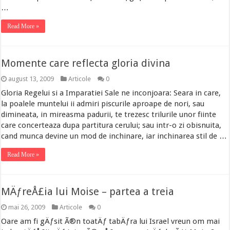
…
Read More »
Momente care reflecta gloria divina
august 13, 2009
Articole
0
Gloria Regelui si a Imparatiei Sale ne inconjoara: Seara in care,
la poalele muntelui ii admiri piscurile aproape de nori, sau
dimineata, in mireasma padurii, te trezesc trilurile unor fiinte
care concerteaza dupa partitura cerului; sau intr-o zi obisnuita,
cand munca devine un mod de inchinare, iar inchinarea stil de …
Read More »
MÄƒreÅ£ia lui Moise – partea a treia
mai 26, 2009
Articole
0
Oare am fi gÄƒsit Ã®n toatÄƒ tabÄƒra lui Israel vreun om mai