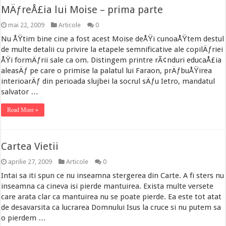
MÄƒreÅ£ia lui Moise – prima parte
mai 22, 2009
Articole
0
Nu ÅŸtim bine cine a fost acest Moise deÅŸi cunoaÅŸtem destul
de multe detalii cu privire la etapele semnificative ale copilÄƒriei
ÅŸi formÄƒrii sale ca om. Distingem printre rÃ¢nduri educaÅ£ia
aleasÄƒ pe care o primise la palatul lui Faraon, prÄƒbuÅŸirea
interioarÄƒ din perioada slujbei la socrul sÄƒu Ietro, mandatul
salvator …
Read More »
Cartea Vietii
aprilie 27, 2009
Articole
0
Intai sa iti spun ce nu inseamna stergerea din Carte. A fi sters nu
inseamna ca cineva isi pierde mantuirea. Exista multe versete
care arata clar ca mantuirea nu se poate pierde. Ea este tot atat
de desavarsita ca lucrarea Domnului Isus la cruce si nu putem sa
o pierdem …