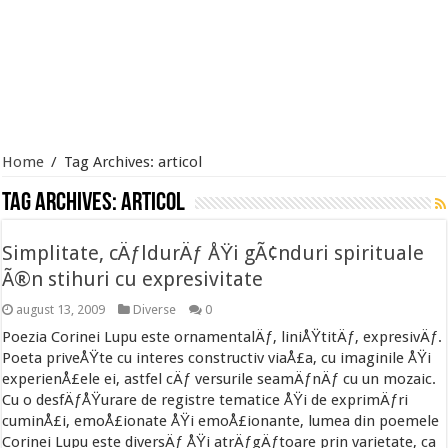
Home
/
Tag Archives: articol
Tag Archives:
articol
Simplitate, cÄƒldurÄƒ ÅŸi gÃ¢nduri spirituale
Ã®n stihuri cu expresivitate
august 13, 2009
Diverse
0
Poezia Corinei Lupu este ornamentalÄƒ, liniÅŸtitÄƒ, expresivÄƒ.
Poeta priveÅŸte cu interes constructiv viaÅ£a, cu imaginile ÅŸi
experienÅ£ele ei, astfel cÄƒ versurile seamÄƒnÄƒ cu un mozaic.
Cu o desfÄƒÅŸurare de registre tematice ÅŸi de exprimÄƒri
cuminÅ£i, emoÅ£ionate ÅŸi emoÅ£ionante, lumea din poemele
Corinei Lupu este diversÄƒ ÅŸi atrÄƒgÄƒtoare prin varietate, ca