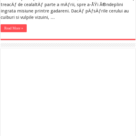
treacÄƒ de cealaltÄƒ parte a mÄƒrii, spre a-ÅŸi Ã®ndeplini
ingrata misiune printre gadareni. DacÄƒ pÄƒsÄƒrile cerului au
cuiburi si vulpile vizuini, …
Read More »