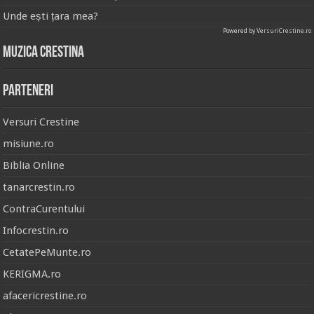
Unde ești țara mea?
Powered by
VersuriCrestine.ro
Muzica Crestina
Parteneri
Versuri Crestine
misiune.ro
Biblia Online
tanarcrestin.ro
ContraCurentului
Infocrestin.ro
CetatePeMunte.ro
KERIGMA.ro
afacericrestine.ro