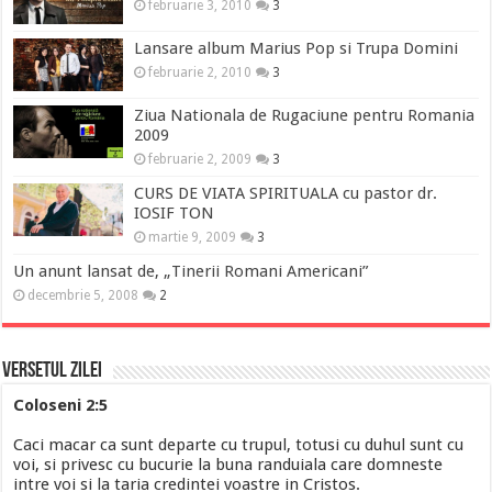
februarie 3, 2010
3
Lansare album Marius Pop si Trupa Domini
februarie 2, 2010
3
Ziua Nationala de Rugaciune pentru Romania
2009
februarie 2, 2009
3
CURS DE VIATA SPIRITUALA cu pastor dr.
IOSIF TON
martie 9, 2009
3
Un anunt lansat de, „Tinerii Romani Americani”
decembrie 5, 2008
2
Versetul Zilei
Coloseni 2:5
Caci macar ca sunt departe cu trupul, totusi cu duhul sunt cu
voi, si privesc cu bucurie la buna randuiala care domneste
intre voi si la taria credintei voastre in Cristos.