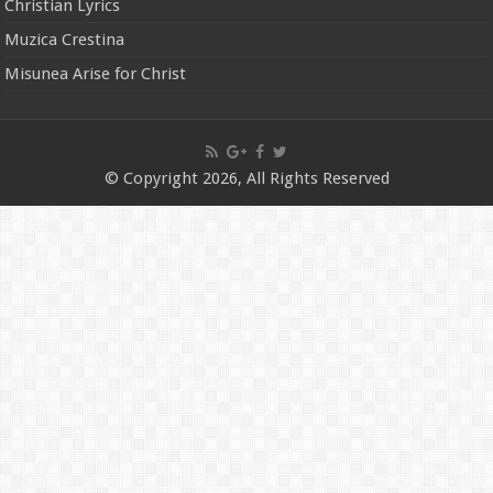
Christian Lyrics
Muzica Crestina
Misunea Arise for Christ
© Copyright 2026, All Rights Reserved