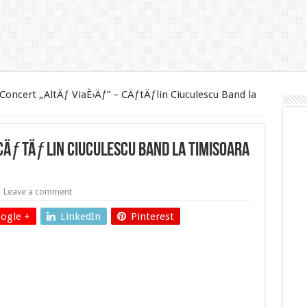
Concert „AltÄƒ ViaÈ›Äƒ” – CÄƒtÄƒlin Ciuculescu Band la
CÄƒtÄƒlin Ciuculescu Band la Timisoara
Leave a comment
ogle +
LinkedIn
Pinterest