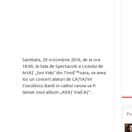
Sambata, 29 octombrie 2016, de la ora
18:00, la Sala de Spectacole a Liceului de
ArtÄƒ „Ion Vidu” din TimiÈ™oara, va avea
loc un concert alaturi de CÄƒtÄƒlin
Ciuculescu Band in cadrul caruia va fi
lansat noul album „AltÄƒ ViaÈ›Äƒ”.
Po