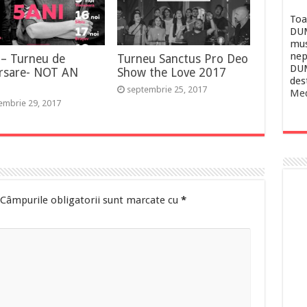
Toa
DUM
mus
nep
 – Turneu de
Turneu Sanctus Pro Deo
DUM
ersare- NOT AN
Show the Love 2017
des
septembrie 25, 2017
Med
embrie 29, 2017
Câmpurile obligatorii sunt marcate cu
*