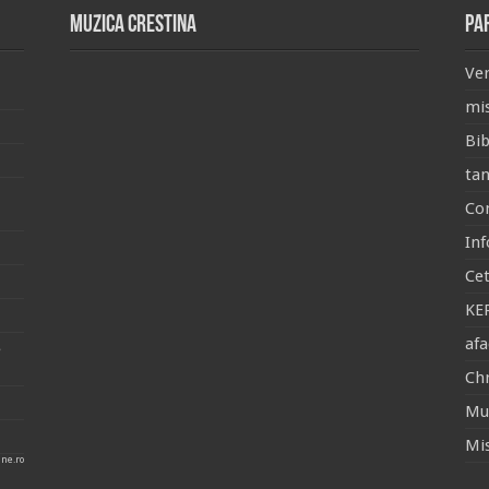
Muzica Crestina
Pa
Ver
mis
Bib
tan
Con
Inf
Ce
KE
afa
e
Chr
Muz
Mis
ine.ro