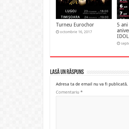
Turneu Eurochor
5 ani
aniv
octombrie 16, 2017
IDOL
sept
Lasă un răspuns
Adresa ta de email nu va fi publicată.
Comentariu
*