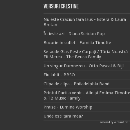
Versuri Crestine
Nu este Crăciun fără Isus - Estera & Laura
Bretan
În iesle azi - Diana Scridon Pop
Bucurie in suflet - Familia Timofte
Se-aude Glas Peste Carpați / Tăria Noastră
Fii Mereu - The Beuca Family
Un singur Dumnezeu - Otto Pascal & Biji
Fiu iubit - BBSO
Clipa de clipa - Philadelphia Band
Printul Pacii a venit - Alin și Emima Timoft
& TB Music Family
Praise - Lumina Worship
Unde ești țara mea?
Powered by
VersuriCrest