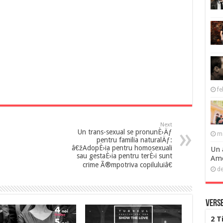
fe
Next
Un trans-sexual se pronunÈ›Äƒ
ma
pentru familia naturalÄƒ:
â€žAdopÈ›ia pentru homosexuali
Un 
sau gestaÈ›ia pentru terÈ›i sunt
Ame
crime Ã®mpotriva copiluluiâ€
de
Verse
2 T