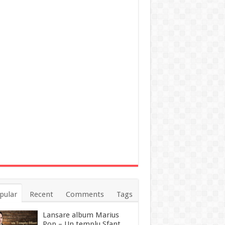
pular
Recent
Comments
Tags
Lansare album Marius
Pop – Un templu Sfant