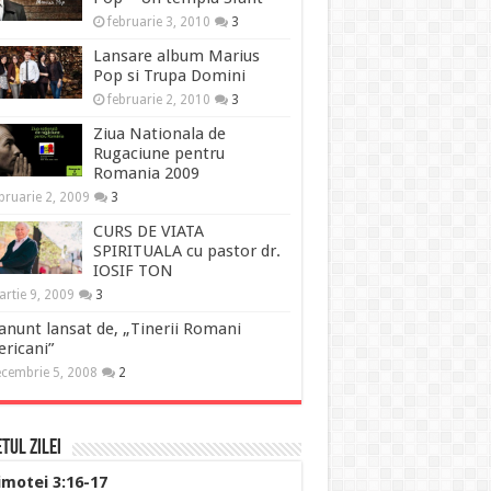
februarie 3, 2010
3
Lansare album Marius
Pop si Trupa Domini
februarie 2, 2010
3
Ziua Nationala de
Rugaciune pentru
Romania 2009
bruarie 2, 2009
3
CURS DE VIATA
SPIRITUALA cu pastor dr.
IOSIF TON
rtie 9, 2009
3
anunt lansat de, „Tinerii Romani
ricani”
cembrie 5, 2008
2
tul Zilei
imotei 3:16-17