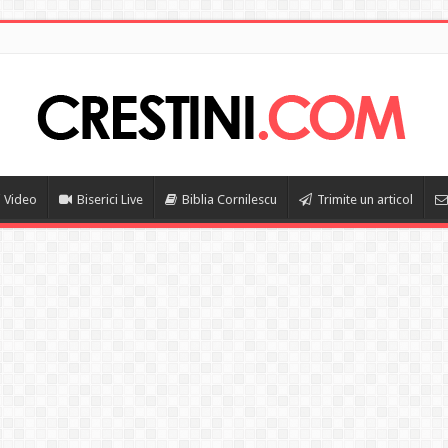
i Video
Biserici Live
Biblia Cornilescu
Trimite un articol