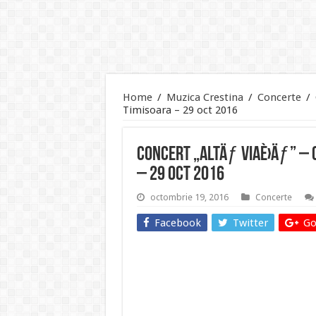
Home
/
Muzica Crestina
/
Concerte
/
Timisoara – 29 oct 2016
Concert „AltÄƒ ViaÈ›Äƒ” – 
– 29 oct 2016
octombrie 19, 2016
Concerte
Facebook
Twitter
Go