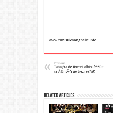
www.timisulevanghelic.info
Previous
TabÄƒra de tineret Albini â€žDe
ce Ã®ntÃ¢rzie trezirea?â€
Related Articles