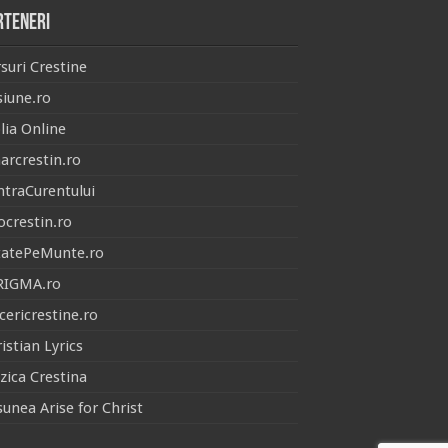
rteneri
suri Crestine
iune.ro
lia Online
arcrestin.ro
traCurentului
ocrestin.ro
tatePeMunte.ro
RIGMA.ro
cericrestine.ro
istian Lyrics
ica Crestina
unea Arise for Christ