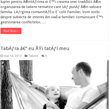
luptei pentru Ã®ntÄƒrirea ei È™i crearea unei tradiÅ£ii Ã®n
organizarea de tabere tematice care sÄƒ punÄƒ Ã®n valoare
familia. LÄƒrgirea comunitÄƒÈ›ii È˜colii Familiei. Vom vorbi
despre subiecte de interes din viaÈ›a familiei: comunicare È™i
gestionarea conflictelor, …
Read More »
TabÄƒra â€“ eu ÅŸi tatÄƒl meu
mai 14, 2017
Tabere
0