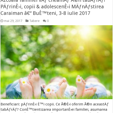
Åžcoala familiei vÄƒ cheamÄƒ Ã®n tabÄƒrÄƒ!
PÄƒrinÈ›i, copii & adolescenÈ›i MÄƒnÄƒstirea
Caraiman â€“ BuÈ™teni, 3-8 iulie 2017
mai 29, 2017
Tabere
0
Beneficiari: pÄƒrinÈ›i È™i copii. Ce Ã®È›i oferim Ã®n aceastÄƒ
tabÄƒrÄƒ? ConÈ™tientizarea importanÈ›ei familiei, asumarea