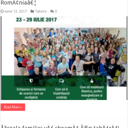
RomÃ¢niaâ€¦
iunie 13, 2017
Tabere
0
Read More »