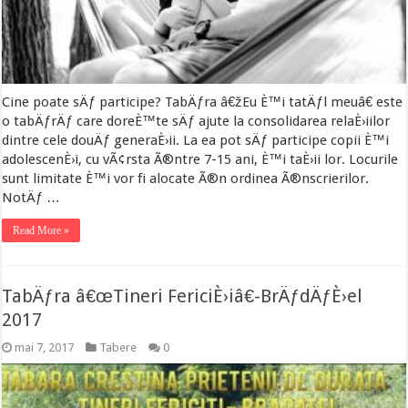
Cine poate sÄƒ participe? TabÄƒra â€žEu È™i tatÄƒl meuâ€ este
o tabÄƒrÄƒ care doreÈ™te sÄƒ ajute la consolidarea relaÈ›iilor
dintre cele douÄƒ generaÈ›ii. La ea pot sÄƒ participe copii È™i
adolescenÈ›i, cu vÃ¢rsta Ã®ntre 7-15 ani, È™i taÈ›ii lor. Locurile
sunt limitate È™i vor fi alocate Ã®n ordinea Ã®nscrierilor.
NotÄƒ …
Read More »
TabÄƒra â€œTineri FericiÈ›iâ€-BrÄƒdÄƒÈ›el
2017
mai 7, 2017
Tabere
0