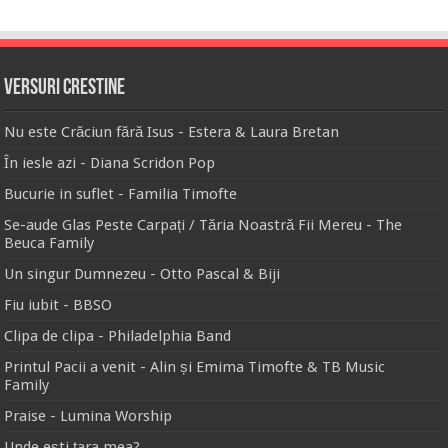
Versuri Crestine
Nu este Crăciun fără Isus - Estera & Laura Bretan
În iesle azi - Diana Scridon Pop
Bucurie in suflet - Familia Timofte
Se-aude Glas Peste Carpați / Tăria Noastră Fii Mereu - The
Beuca Family
Un singur Dumnezeu - Otto Pascal & Biji
Fiu iubit - BBSO
Clipa de clipa - Philadelphia Band
Printul Pacii a venit - Alin și Emima Timofte & TB Music
Family
Praise - Lumina Worship
Unde ești țara mea?