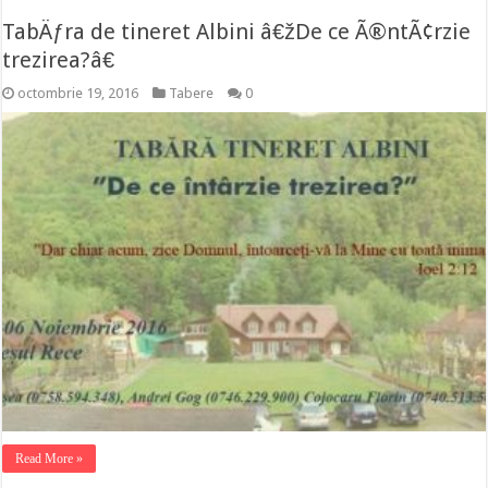
TabÄƒra de tineret Albini â€žDe ce Ã®ntÃ¢rzie
trezirea?â€
octombrie 19, 2016
Tabere
0
Read More »