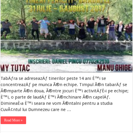
TabÄƒra se adreseazÄƒ tinerilor peste 14 ani È™i se
concentreazÄƒ pe munca Ã®n echipe. Timpul Ã®n tabarÄƒ se
Ã®mparte Ã®n doua, Ã®ntre jocuri È™i activitÄƒÈ›i pe echipe;
È™i, o parte de laudÄƒ È™i Ã®nchinare Ã®n capelÄƒ.
DimineaÈ›a È™i seara ne vom Ã®ntalni pentru a studia
CuvÃ¢ntul lui Dumnezeu care ne …
Read More »