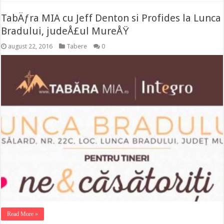
TabÄƒra MIA cu Jeff Denton si Profides la Lunca
Bradului, judeÅ£ul MureÅŸ
august 22, 2016
Tabere
0
Read More »