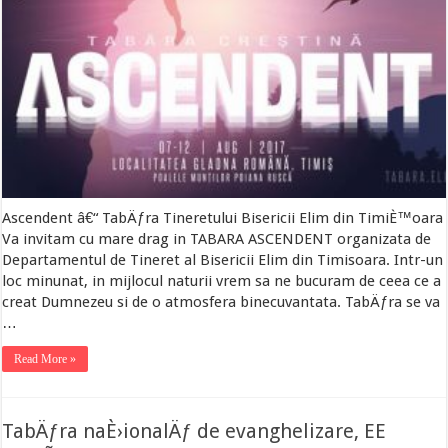
Ascendent â€“ TabÄƒra Tineretului Bisericii Elim din TimiÈ™oara
Va invitam cu mare drag in TABARA ASCENDENT organizata de
Departamentul de Tineret al Bisericii Elim din Timisoara. Intr-un
loc minunat, in mijlocul naturii vrem sa ne bucuram de ceea ce a
creat Dumnezeu si de o atmosfera binecuvantata. TabÄƒra se va
…
Read More »
TabÄƒra naÈ›ionalÄƒ de evanghelizare, EE