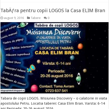
TabÄƒra pentru copii LOGOS la Casa ELIM Bran
august 9, 2016
Tabere
0
Tabara de copii LOGOS. Misiunea Discovery – o calatorie in viata
apostolului Petru. Locatia taberei: Casa Elim Bran. Varsta: 6-14
ani Perioada: 20-26 august 2016