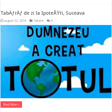
TabÄƒrÄƒ de zi la IpoteÅŸti, Suceava
august 22, 2016
Tabere
0
Read More »