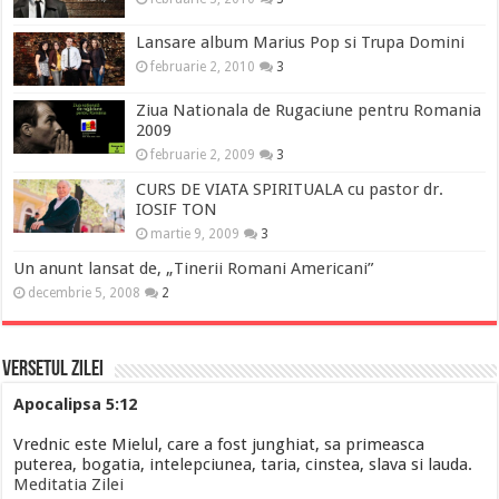
Lansare album Marius Pop si Trupa Domini
februarie 2, 2010
3
Ziua Nationala de Rugaciune pentru Romania
2009
februarie 2, 2009
3
CURS DE VIATA SPIRITUALA cu pastor dr.
IOSIF TON
martie 9, 2009
3
Un anunt lansat de, „Tinerii Romani Americani”
decembrie 5, 2008
2
Versetul Zilei
Apocalipsa 5:12
Vrednic este Mielul, care a fost junghiat, sa primeasca
puterea, bogatia, intelepciunea, taria, cinstea, slava si lauda.
Meditatia Zilei