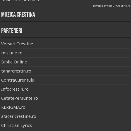
Powered by
VersuriCrestine.ro
Muzica Crestina
Parteneri
Versuri Crestine
misiune.ro
Biblia Online
tanarcrestin.ro
ContraCurentului
Infocrestin.ro
CetatePeMunte.ro
KERIGMA.ro
afacericrestine.ro
Christian Lyrics