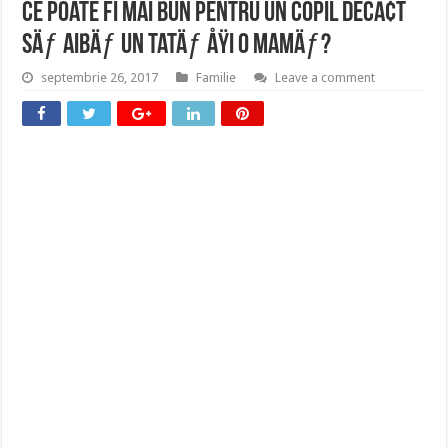
Ce poate fi mai bun pentru un copil decÃ¢t
sÄƒ aibÄƒ un tatÄƒ ÅŸi o mamÄƒ?
septembrie 26, 2017
Familie
Leave a comment