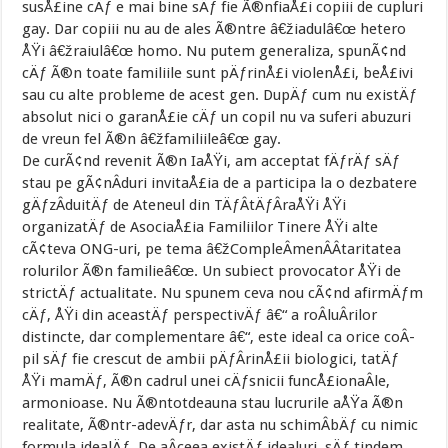
susÅ£ine cÄƒ e mai bine sÄƒ fie Ã®nfiaÅ£i copiii de cupluri
gay. Dar copiii nu au de ales Ã®ntre â€žiadulâ€œ hetero
ÅŸi â€žraiulâ€œ homo. Nu putem generaliza, spunÃ¢nd
cÄƒ Ã®n toate familiile sunt pÄƒrinÅ£i violenÅ£i, beÅ£ivi
sau cu alte probleme de acest gen. DupÄƒ cum nu existÄƒ
absolut nici o garanÅ£ie cÄƒ un copil nu va suferi abuzuri
de vreun fel Ã®n â€žfamiliileâ€œ gay.
De curÃ¢nd revenit Ã®n IaÅŸi, am acceptat fÄƒrÄƒ sÄƒ
stau pe gÃ¢nÂ­duri invitaÅ£ia de a participa la o dezbatere
gÄƒzÂ­duitÄƒ de Ateneul din TÄƒÂ­tÄƒÂ­raÅŸi ÅŸi
organizatÄƒ de AsociaÅ£ia Familiilor Tinere ÅŸi alte
cÃ¢teva ONG-uri, pe tema â€žCompleÂ­menÂ­Â­taritatea
rolurilor Ã®n familieâ€œ. Un subiect provocator ÅŸi de
strictÄƒ actualitate. Nu spunem ceva nou cÃ¢nd afirmÄƒm
cÄƒ, ÅŸi din aceastÄƒ perspectivÄƒ â€“ a roÂ­luÂ­rilor
distincte, dar complementare â€“, este ideal ca orice coÂ­
pil sÄƒ fie crescut de ambii pÄƒÂ­rinÅ£ii biologici, tatÄƒ
ÅŸi mamÄƒ, Ã®n cadrul unei cÄƒsnicii funcÅ£ionaÂ­le,
armonioase. Nu Ã®ntotdeauna stau lucrurile aÅŸa Ã®n
realitate, Ã®ntr-adevÄƒr, dar asta nu schimÂ­bÄƒ cu nimic
formula idealÄƒ. De aÂ­ceea existÄƒ idealuri, sÄƒ tindem