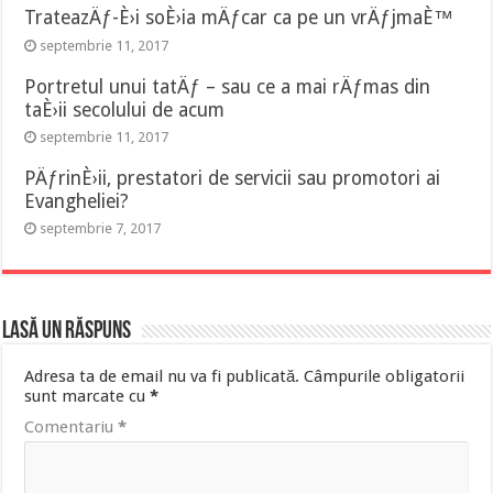
TrateazÄƒ-È›i soÈ›ia mÄƒcar ca pe un vrÄƒjmaÈ™
septembrie 11, 2017
Portretul unui tatÄƒ – sau ce a mai rÄƒmas din
taÈ›ii secolului de acum
septembrie 11, 2017
PÄƒrinÈ›ii, prestatori de servicii sau promotori ai
Evangheliei?
septembrie 7, 2017
Lasă un răspuns
Adresa ta de email nu va fi publicată.
Câmpurile obligatorii
sunt marcate cu
*
Comentariu
*