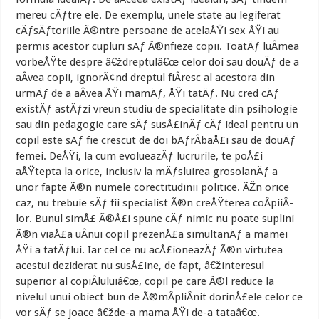
mereu cÄƒtre ele. De exemplu, unele state au legiferat
cÄƒsÄƒtoriile Ã®ntre persoane de acelaÅŸi sex ÅŸi au
permis acestor cupluri sÄƒ Ã®nfieze copii. ToatÄƒ luÂ­mea
vorbeÅŸte despre â€ždreptulâ€œ celor doi sau douÄƒ de a
aÂ­vea copii, ignorÃ¢nd dreptul fiÂ­resc al acestora din
urmÄƒ de a aÂ­vea ÅŸi mamÄƒ, ÅŸi tatÄƒ. Nu cred cÄƒ
existÄƒ astÄƒzi vreun studiu de specialitate din psihologie
sau din pedagogie care sÄƒ susÅ£inÄƒ cÄƒ ideal pentru un
copil este sÄƒ fie crescut de doi bÄƒrÂ­baÅ£i sau de douÄƒ
femei. DeÅŸi, la cum evolueazÄƒ lucrurile, te poÅ£i
aÅŸtepta la orice, inclusiv la mÄƒsluirea grosolanÄƒ a
unor fapte Ã®n numele corectitudinii politice. ÃŽn orice
caz, nu trebuie sÄƒ fii specialist Ã®n creÅŸterea coÂ­piiÂ­
lor. Bunul simÅ£ Ã®Å£i spune cÄƒ nimic nu poate suplini
Ã®n viaÅ£a uÂ­nui copil prezenÅ£a simultanÄƒ a mamei
ÅŸi a tatÄƒlui. Iar cel ce nu acÅ£ioneazÄƒ Ã®n virtutea
acestui deziderat nu susÅ£ine, de fapt, â€žinteresul
superior al copiÂ­luluiâ€œ, copil pe care Ã®l reduce la
nivelul unui obiect bun de Ã®mÂ­pliÂ­nit dorinÅ£ele celor ce
vor sÄƒ se joace â€žde-a mama ÅŸi de-a tataâ€œ.