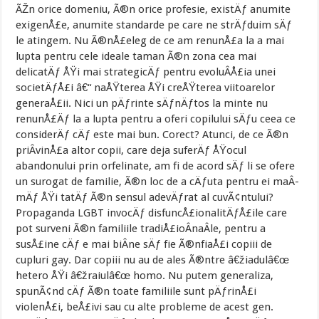
ÃŽn orice domeniu, Ã®n orice profesie, existÄƒ anumite
exigenÅ£e, anumite standarde pe care ne strÄƒduim sÄƒ
le atingem. Nu Ã®nÅ£eleg de ce am renunÅ£a la a mai
lupta pentru cele ideale taman Ã®n zona cea mai
delicatÄƒ ÅŸi mai strategicÄƒ pentru evoluÂ­Å£ia unei
societÄƒÅ£i â€“ naÅŸterea ÅŸi creÅŸterea viitoarelor
generaÅ£ii. Nici un pÄƒrinte sÄƒnÄƒtos la minte nu
renunÅ£Äƒ la a lupta pentru a oferi copilului sÄƒu ceea ce
considerÄƒ cÄƒ este mai bun. Corect? Atunci, de ce Ã®n
priÂ­vinÅ£a altor copii, care deja suferÄƒ ÅŸocul
abandonului prin orfelinate, am fi de acord sÄƒ li se ofere
un surogat de familie, Ã®n loc de a cÄƒuta pentru ei maÂ­
mÄƒ ÅŸi tatÄƒ Ã®n sensul adevÄƒrat al cuvÃ¢ntului?
Propaganda LGBT invocÄƒ disfuncÅ£ionalitÄƒÅ£ile care
pot surveni Ã®n familiile tradiÅ£ioÂ­naÂ­le, pentru a
susÅ£ine cÄƒ e mai biÂ­ne sÄƒ fie Ã®nfiaÅ£i copiii de
cupluri gay. Dar copiii nu au de ales Ã®ntre â€žiadulâ€œ
hetero ÅŸi â€žraiulâ€œ homo. Nu putem generaliza,
spunÃ¢nd cÄƒ Ã®n toate familiile sunt pÄƒrinÅ£i
violenÅ£i, beÅ£ivi sau cu alte probleme de acest gen.