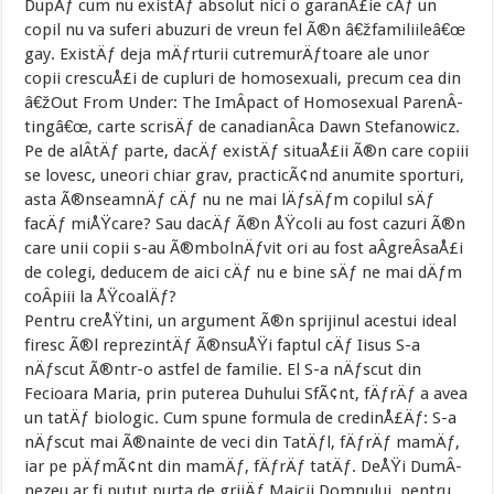
DupÄƒ cum nu existÄƒ absolut nici o garanÅ£ie cÄƒ un
copil nu va suferi abuzuri de vreun fel Ã®n â€žfamiliileâ€œ
gay. ExistÄƒ deja mÄƒrturii cutremurÄƒtoare ale unor
copii crescuÅ£i de cupluri de homosexuali, precum cea din
â€žOut From Under: The ImÂ­pact of Homosexual ParenÂ­
tingâ€œ, carte scrisÄƒ de canadianÂ­ca Dawn Stefanowicz.
Pe de alÂ­tÄƒ parte, dacÄƒ existÄƒ situaÅ£ii Ã®n care copiii
se lovesc, uneori chiar grav, practicÃ¢nd anumite sporturi,
asta Ã®nseamnÄƒ cÄƒ nu ne mai lÄƒsÄƒm copilul sÄƒ
facÄƒ miÅŸcare? Sau dacÄƒ Ã®n ÅŸcoli au fost cazuri Ã®n
care unii copii s-au Ã®mbolnÄƒvit ori au fost aÂ­greÂ­saÅ£i
de colegi, deducem de aici cÄƒ nu e bine sÄƒ ne mai dÄƒm
coÂ­piii la ÅŸcoalÄƒ?
Pentru creÅŸtini, un argument Ã®n sprijinul acestui ideal
firesc Ã®l reprezintÄƒ Ã®nsuÅŸi faptul cÄƒ Iisus S-a
nÄƒscut Ã®ntr-o astfel de familie. El S-a nÄƒscut din
Fecioara Maria, prin puterea Duhului SfÃ¢nt, fÄƒrÄƒ a avea
un tatÄƒ biologic. Cum spune formula de credinÅ£Äƒ: S-a
nÄƒscut mai Ã®nainte de veci din TatÄƒl, fÄƒrÄƒ mamÄƒ,
iar pe pÄƒmÃ¢nt din mamÄƒ, fÄƒrÄƒ tatÄƒ. DeÅŸi DumÂ­
nezeu ar fi putut purta de grijÄƒ Maicii Domnului, pentru