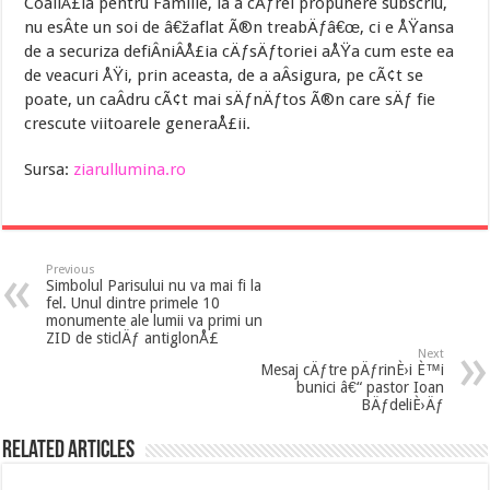
CoaliÅ£ia pentru Familie, la a cÄƒrei propunere subscriu,
nu esÂ­te un soi de â€žaflat Ã®n treabÄƒâ€œ, ci e ÅŸansa
de a securiza defiÂ­niÂ­Å£ia cÄƒsÄƒtoriei aÅŸa cum este ea
de veacuri ÅŸi, prin aceasta, de a aÂ­sigura, pe cÃ¢t se
poate, un caÂ­dru cÃ¢t mai sÄƒnÄƒtos Ã®n care sÄƒ fie
crescute viitoarele generaÅ£ii.
Sursa:
ziarullumina.ro
Previous
Simbolul Parisului nu va mai fi la
fel. Unul dintre primele 10
monumente ale lumii va primi un
ZID de sticlÄƒ antiglonÅ£
Next
Mesaj cÄƒtre pÄƒrinÈ›i È™i
bunici â€“ pastor Ioan
BÄƒdeliÈ›Äƒ
Related Articles