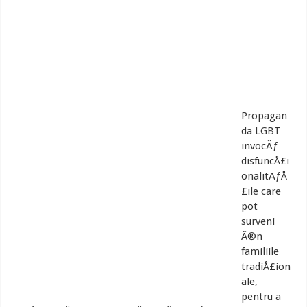
Propagan
da LGBT
invocÄƒ
disfuncÅ£i
onalitÄƒÅ
£ile care
pot
surveni
Ã®n
familiile
tradiÅ£ion
ale,
pentru a