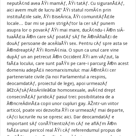
neputÃ¢nd avea ÅŸi mamÄƒ, ÅŸi tatÄƒ. Cu siguranÅ£Äƒ,
aici avem mult de lucru â€“ ÅŸi statul romÃ¢n prin
instituÅ£iile sale, ÅŸi BiseÂ­rica, ÅŸi comunitÄƒÅ£ile
locale… Dar mi se pare strigÄƒtor la cer sÄƒ punem
asupra lor o povarÄƒ ÅŸi mai mare, ducÃ¢ndu-i Ã®n siÂ­
tuaÂ­Å£ia Ã®n care sÄƒ poatÄƒ sÄƒ fie Ã®nÂ­fiaÅ£i de
douÄƒ persoane de aceÂ­laÅŸi sex. Pentru cÄƒ spre asta se
Ã®ndreaptÄƒ ÅŸi RomÃ¢nia. O spun ca unul care vine
dupÄƒ un an petrecut Ã®n Occident ÅŸi am vÄƒzut, la
faÅ£a locului, care sunt paÅŸii pe care-i parcurg Ã®n acest
domeniu adepÅ£ii neomarxismului: mai Ã®ntÃ¢i cer
parteneriate civile (la noi Parlamentul a respins,
deocamdatÄƒ, proiectul de lege), apoi urmeazÄƒ
â€žcÄƒsÄƒÂ­toÂ­riileâ€œ homosexuale, avÃ¢nd drept
consecinÅ£Äƒ juridicÄƒ pasul trei: posibilitatea de a
Ã®ncreÂ­dinÅ£a copii unor cupluri gay. ÃŽntr-un viitor
articol, poate voi dezvolta ÅŸi ce urmeazÄƒ mai departe,
cÄƒci lucrurile nu se opresc aici. Dar deocamdatÄƒ e
important sÄƒ conÅŸtientizÄƒm cÄƒ ne aflÄƒm Ã®n
faÅ£a unui pericol real ÅŸi cÄƒ referendumul propus de