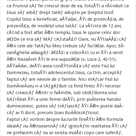
ca Pruncul sÄƒ fie crescut doar de ea, totuÅŸi a rÃ¢nduit ca
Iisus sÄƒ aibÄƒ drept tatÄƒ adoptiv pe Dreptul Iosif.
Copilul Iisus a beneficiat, aÅŸadar, ÅŸi de protecÅ£ia, de
prezenÅ£a, de modelul unui tatÄƒ. La vÃ¢rsta de 12 ani,
cÃ¢nd a fost aflat Ã®n templu, Iisus le spune celor doi:
â€žDe ce era sÄƒ MÄƒ cÄƒutaÅ£i? Oare, nu ÅŸtiaÂ­Å£i cÄƒ
Ã®n cele ale TatÄƒlui Meu trebuie sÄƒ fiu?â€œ. Apoi, EÂ­
vanÂ­ghelia adaugÄƒ: â€žÅži a coborÃ¢t cu ei ÅŸi a venit
Ã®n NazaÂ­ret ÅŸi le era supusâ€œ (v. Luca 2, 42-51).
AÅŸaÂ­dar, deÅŸi avea conÅŸtiinÅ£a cÄƒ este Fiul lui
Dumnezeu, totuÅŸi adolescentul Iisus, ca Om, acceptÄƒ
faptul cÄƒ are nevoie de o familie. Nici mÄƒcar Fiul lui
DumÂ­neÂ­zeu n-a tÄƒgÄƒduit ca fiind firesc ÅŸi necesar
sÄƒ creascÄƒ Ã®ntr-o faÂ­milie, sub oblÄƒduirea unui
bÄƒrÂ­bat ÅŸi a unei femei deÅŸi, prin puÂ­terea harului
dumnezeiesc, putea sÄƒ trÄƒiascÄƒ ÅŸi Ã®n pustie daÂ­
cÄƒ ar fi dorit, precum Ioan BoÂ­Â­tezÄƒtorul.
Faptul cÄƒ vorbim despre lucrurile fireÅŸti Ã®n formula
idealÄƒ nu Ã®nseamnÄƒ cÄƒ ignorÄƒm realitatea ÅŸi cÄƒ
ne prefacem cÄƒ nu ar exista mulÅ£i copii care suferÄƒ,