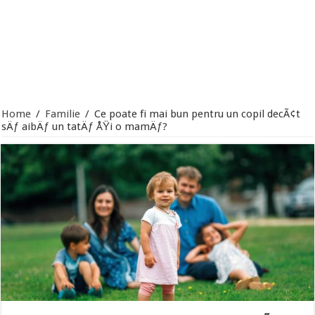
Home
/
Familie
/
Ce poate fi mai bun pentru un copil decÃ¢t
sÄƒ aibÄƒ un tatÄƒ ÅŸi o mamÄƒ?