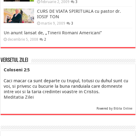
februarie 2, 2009
3
CURS DE VIATA SPIRITUALA cu pastor dr.
IOSIF TON
martie 9, 2009
3
Un anunt lansat de, „Tinerii Romani Americani”
decembrie 5, 2008
2
Versetul Zilei
Coloseni 2:5
Caci macar ca sunt departe cu trupul, totusi cu duhul sunt cu
voi, si privesc cu bucurie la buna randuiala care domneste
intre voi si la taria credintei voastre in Cristos.
Meditatia Zilei
Powered by
Biblia Online