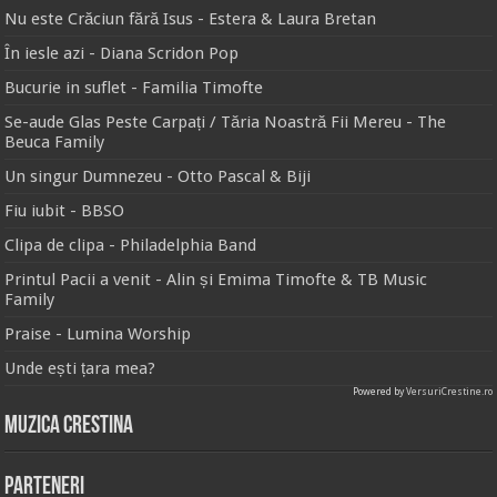
Nu este Crăciun fără Isus - Estera & Laura Bretan
În iesle azi - Diana Scridon Pop
Bucurie in suflet - Familia Timofte
Se-aude Glas Peste Carpați / Tăria Noastră Fii Mereu - The
Beuca Family
Un singur Dumnezeu - Otto Pascal & Biji
Fiu iubit - BBSO
Clipa de clipa - Philadelphia Band
Printul Pacii a venit - Alin și Emima Timofte & TB Music
Family
Praise - Lumina Worship
Unde ești țara mea?
Powered by
VersuriCrestine.ro
Muzica Crestina
Parteneri