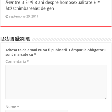
Ã®ntre 3 È™i 8 ani despre homosexualitate È™i
â€žschimbareaâ€ de gen
septembrie 29, 2017
Lasă un răspuns
Adresa ta de email nu va fi publicată.
Câmpurile obligatorii
sunt marcate cu
*
Comentariu
*
Nume
*