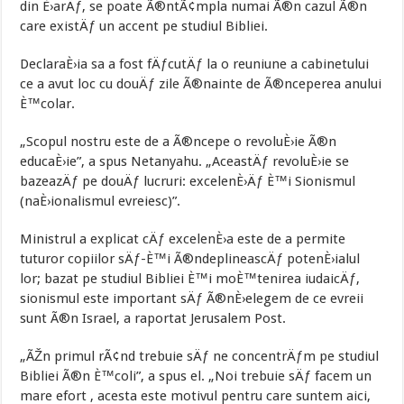
din È›arÄƒ, se poate Ã®ntÃ¢mpla numai Ã®n cazul Ã®n
care existÄƒ un accent pe studiul Bibliei.
DeclaraÈ›ia sa a fost fÄƒcutÄƒ la o reuniune a cabinetului
ce a avut loc cu douÄƒ zile Ã®nainte de Ã®nceperea anului
È™colar.
„Scopul nostru este de a Ã®ncepe o revoluÈ›ie Ã®n
educaÈ›ie”, a spus Netanyahu. „AceastÄƒ revoluÈ›ie se
bazeazÄƒ pe douÄƒ lucruri: excelenÈ›Äƒ È™i Sionismul
(naÈ›ionalismul evreiesc)”.
Ministrul a explicat cÄƒ excelenÈ›a este de a permite
tuturor copiilor sÄƒ-È™i Ã®ndeplineascÄƒ potenÈ›ialul
lor; bazat pe studiul Bibliei È™i moÈ™tenirea iudaicÄƒ,
sionismul este important sÄƒ Ã®nÈ›elegem de ce evreii
sunt Ã®n Israel, a raportat Jerusalem Post.
„ÃŽn primul rÃ¢nd trebuie sÄƒ ne concentrÄƒm pe studiul
Bibliei Ã®n È™coli”, a spus el. „Noi trebuie sÄƒ facem un
mare efort , acesta este motivul pentru care suntem aici,