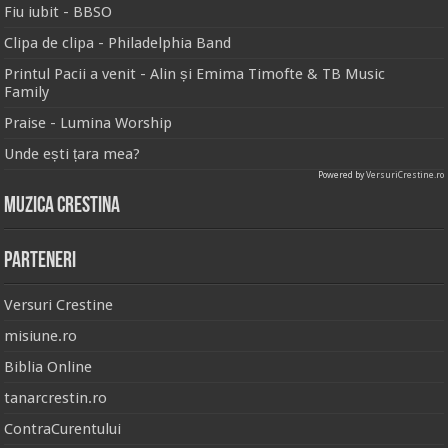
Fiu iubit - BBSO
Clipa de clipa - Philadelphia Band
Printul Pacii a venit - Alin și Emima Timofte & TB Music
Family
Praise - Lumina Worship
Unde ești țara mea?
Powered by
VersuriCrestine.ro
Muzica Crestina
Parteneri
Versuri Crestine
misiune.ro
Biblia Online
tanarcrestin.ro
ContraCurentului