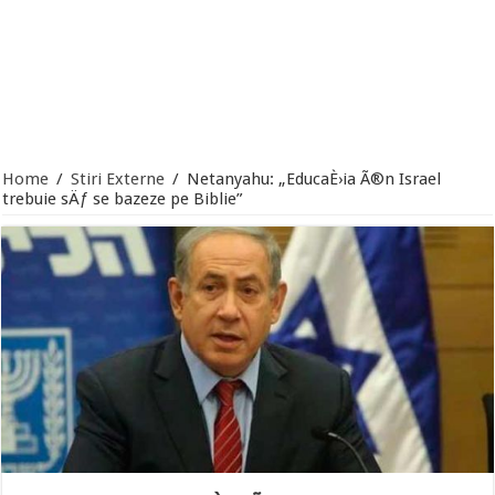
Home
/
Stiri Externe
/
Netanyahu: „EducaÈ›ia Ã®n Israel
trebuie sÄƒ se bazeze pe Biblie”