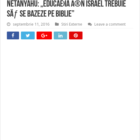
Netanyahu: „EducaÈ›ia Ã®n Israel trebuie
sÄƒ se bazeze pe Biblie”
septembrie 11, 2016
Stiri Externe
Leave a comment