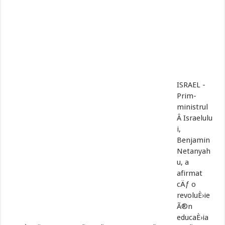
ISRAEL -
Prim-
ministrul
Â Israelulu
i,
Benjamin
Netanyah
u, a
afirmat
cÄƒ o
revoluÈ›ie
Ã®n
educaÈ›ia