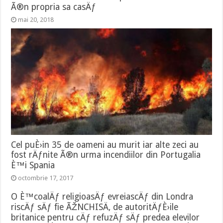
Ã®n propria sa casÄƒ
mai 20, 2018
Cel puÈ›in 35 de oameni au murit iar alte zeci au
fost rÄƒnite Ã®n urma incendiilor din Portugalia
È™i Spania
octombrie 17, 2017
O È™coalÄƒ religioasÄƒ evreiascÄƒ din Londra
riscÄƒ sÄƒ fie ÃŽNCHISÄ‚ de autoritÄƒÈ›ile
britanice pentru cÄƒ refuzÄƒ sÄƒ predea elevilor