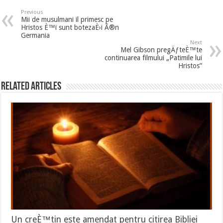
Previous
Mii de musulmani il primesc pe
Hristos È™i sunt botezaÈ›i Ã®n
Germania
Next
Mel Gibson pregÄƒteÈ™te
continuarea filmului „Patimile lui
Hristos”
Related Articles
Un creÈ™tin este amendat pentru citirea Bibliei