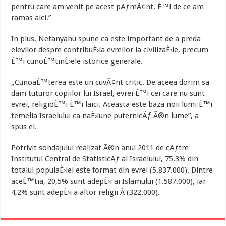
pentru care am venit pe acest pÄƒmÃ¢nt, È™i de ce am
ramas aici.”
In plus, Netanyahu spune ca este important de a preda
elevilor despre contribuÈ›ia evreilor la civilizaÈ›ie, precum
È™i cunoÈ™tinÈ›ele istorice generale.
„CunoaÈ™terea este un cuvÃ¢nt critic. De aceea dorim sa
dam tuturor copiilor lui Israel, evrei È™i cei care nu sunt
evrei, religioÈ™i È™i laici. Aceasta este baza noii lumi È™i
temelia Israelului ca naÈ›iune puternicÄƒ Ã®n lume”, a
spus el.
Potrivit sondajului realizat Ã®n anul 2011 de cÄƒtre
Institutul Central de StatisticÄƒ al Israelului, 75,3% din
totalul populaÈ›iei este format din evrei (5.837.000). Dintre
aceÈ™tia, 20,5% sunt adepÈ›i ai Islamului (1.587.000), iar
4,2% sunt adepÈ›i a altor religii Â (322.000).