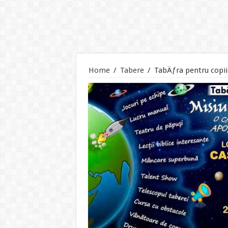
Home
/
Tabere
/
TabÄƒra pentru copi