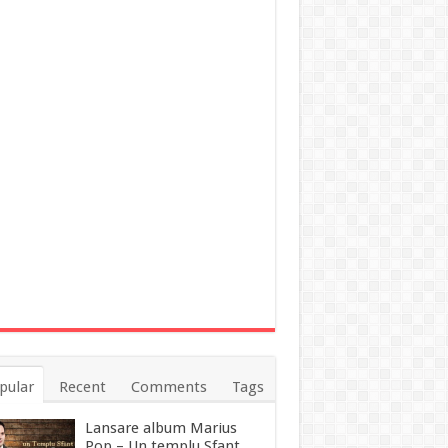
pular
Recent
Comments
Tags
Lansare album Marius
Pop – Un templu Sfant