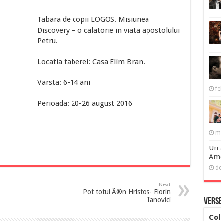
Tabara de copii LOGOS. Misiunea
Discovery – o calatorie in viata apostolului
Petru.
Locatia taberei: Casa Elim Bran.
Varsta: 6-14 ani
fe
Perioada: 20-26 august 2016
ma
Un 
Ame
de
Next
Pot totul Ã®n Hristos- Florin
Ianovici
Verse
Col