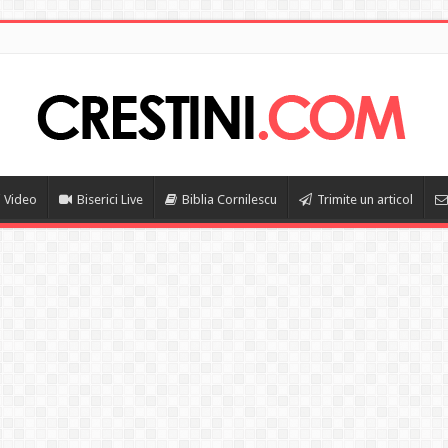
i Video
Biserici Live
Biblia Cornilescu
Trimite un articol