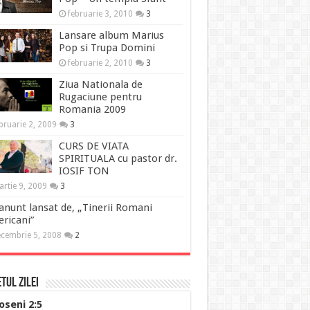
februarie 3, 2010
3
Lansare album Marius
Pop si Trupa Domini
februarie 2, 2010
3
Ziua Nationala de
Rugaciune pentru
Romania 2009
bruarie 2, 2009
3
CURS DE VIATA
SPIRITUALA cu pastor dr.
IOSIF TON
rtie 9, 2009
3
anunt lansat de, „Tinerii Romani
ricani”
cembrie 5, 2008
2
tul Zilei
oseni 2:5