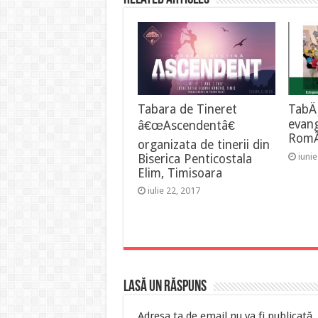
Tabara de Tineret
TabÄ
evang
â€œAscendentâ€
RomÃ
organizata de tinerii din
iuni
Biserica Penticostala
Elim, Timisoara
iulie 22, 2017
Lasă un răspuns
Adresa ta de email nu va fi publicată.