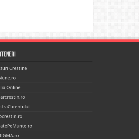
rteneri
suri Crestine
iune.ro
lia Online
arcrestin.ro
traCurentului
ocrestin.ro
tatePeMunte.ro
RIGMA.ro