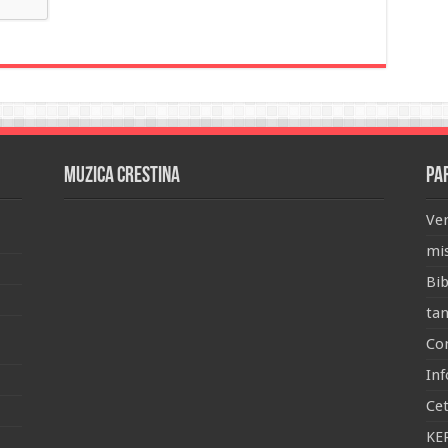
Muzica Crestina
Pa
Ver
mis
Bib
tan
Con
Inf
Ce
KE