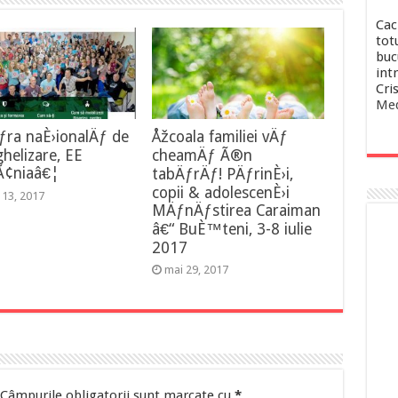
Cac
totu
buc
intr
Cri
Med
ƒra naÈ›ionalÄƒ de
Åžcoala familiei vÄƒ
helizare, EE
cheamÄƒ Ã®n
¢niaâ€¦
tabÄƒrÄƒ! PÄƒrinÈ›i,
copii & adolescenÈ›i
e 13, 2017
MÄƒnÄƒstirea Caraiman
â€“ BuÈ™teni, 3-8 iulie
2017
mai 29, 2017
Câmpurile obligatorii sunt marcate cu
*