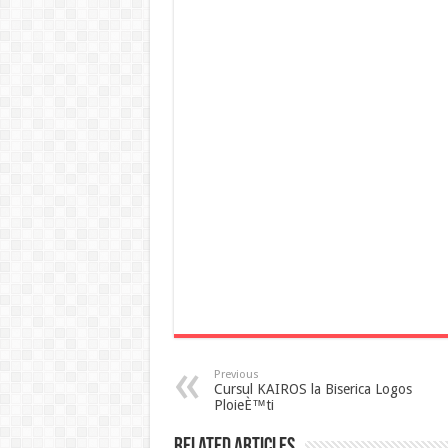
Previous
Cursul KAIROS la Biserica Logos
PloieÈ™ti
Related Articles