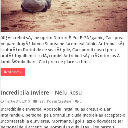
â€¦Ar trebui sÄƒ ne oprim Din iureÈ™ul È™Äƒgalnic, Caci prea
ne pare dragÄƒ lumea Si prea ne facem eul falnic. Ar trebuii sÄƒ
scuturÄƒm Dorintele de seacÄƒ glie, Caci pomii nostri prea
aratÄƒ Ingalbeniti cu lÄƒcomie. Ar trebuii sÄƒ trÃ¢ntim jos A
lumii Ã®mbuibare, Caci prea ne place sa fim …
Read More »
Incredibila Inviere – Nelu Rosu
martie 31, 2010
Pasti
,
Poezii Crestine
0
Incredibila e Invierea, Apostolii initial nu au crezut-o Dar
intalnindu-L personal pe Domnul In ciuda indoieli-au acceptat-o.
Incontestabila e Invierea, Mormantul gol si azi o dovedeste Iar
personal de Il accepti pe Domnul In duhul tau El se naste si