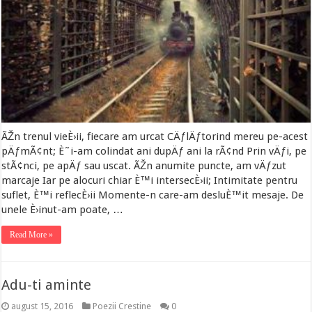
ÃŽn trenul vieÈ›ii, fiecare am urcat CÄƒlÄƒtorind mereu pe-acest
pÄƒmÃ¢nt; È˜i-am colindat ani dupÄƒ ani la rÃ¢nd Prin vÄƒi, pe
stÃ¢nci, pe apÄƒ sau uscat. ÃŽn anumite puncte, am vÄƒzut
marcaje Iar pe alocuri chiar È™i intersecÈ›ii; Intimitate pentru
suflet, È™i reflecÈ›ii Momente-n care-am desluÈ™it mesaje. De
unele È›inut-am poate, …
Read More »
Adu-ti aminte
august 15, 2016
Poezii Crestine
0