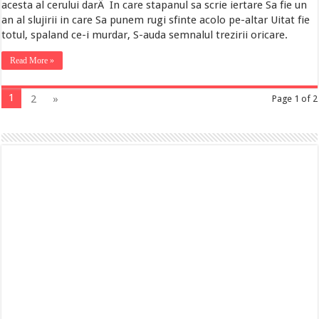
acesta al cerului darÂ In care stapanul sa scrie iertare Sa fie un
an al slujirii in care Sa punem rugi sfinte acolo pe-altar Uitat fie
totul, spaland ce-i murdar, S-auda semnalul trezirii oricare.
Read More »
1
2
»
Page 1 of 2