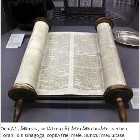
OdatÄƒ , Ã®n vis , se fÄƒcea cÄƒ Å£in Ã®n braÅ£e , vechea
Torah , din sinagoga, copilÄƒriei mele. Bunicul meu uitase