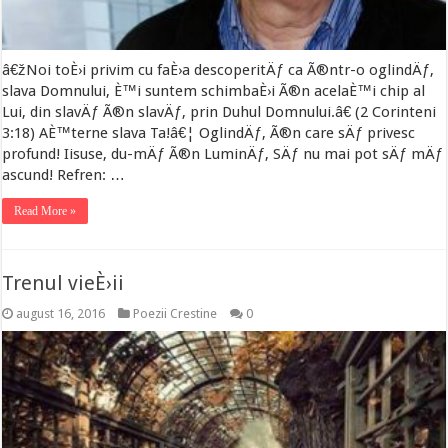
â€žNoi toÈ›i privim cu faÈ›a descoperitÄƒ ca Ã®ntr-o oglindÄƒ,
slava Domnului, È™i suntem schimbaÈ›i Ã®n acelaÈ™i chip al
Lui, din slavÄƒ Ã®n slavÄƒ, prin Duhul Domnului.â€ (2 Corinteni
3:18) AÈ™terne slava Ta!â€¦ OglindÄƒ, Ã®n care sÄƒ privesc
profund! Iisuse, du-mÄƒ Ã®n LuminÄƒ, SÄƒ nu mai pot sÄƒ mÄƒ
ascund! Refren: …
Read More »
Trenul vieÈ›ii
august 16, 2016
Poezii Crestine
0