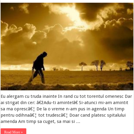
Eu alergam cu truda inainte In rand cu tot torentul omenesc Dar
ai strigat din cer: â€žAdu-ti aminte!â€ Si-atunci mi-am amintit
sa ma oprescâ€¦ De la o vreme n-am pus in agenda Un timp
pentru odihnaâ€¦ tot trudescâ€¦ Doar cand platesc spitalului
amenda Am timp sa cuget, sa mai si …
Read More »