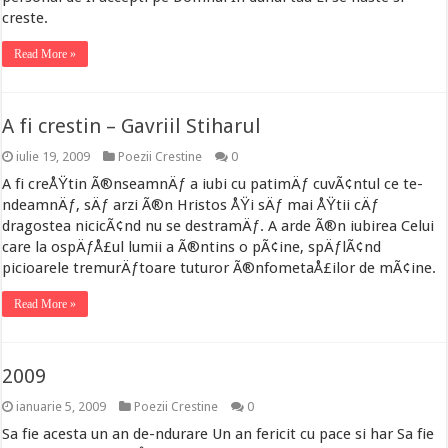
creste.
Read More »
A fi crestin – Gavriil Stiharul
iulie 19, 2009
Poezii Crestine
0
A fi creÅŸtin Ã®nseamnÄƒ a iubi cu patimÄƒ cuvÃ¢ntul ce te-
ndeamnÄƒ, sÄƒ arzi Ã®n Hristos ÅŸi sÄƒ mai ÅŸtii cÄƒ
dragostea nicicÃ¢nd nu se destramÄƒ. A arde Ã®n iubirea Celui
care la ospÄƒÅ£ul lumii a Ã®ntins o pÃ¢ine, spÄƒlÃ¢nd
picioarele tremurÄƒtoare tuturor Ã®nfometaÅ£ilor de mÃ¢ine.
Read More »
2009
ianuarie 5, 2009
Poezii Crestine
0
Sa fie acesta un an de-ndurare Un an fericit cu pace si har Sa fie