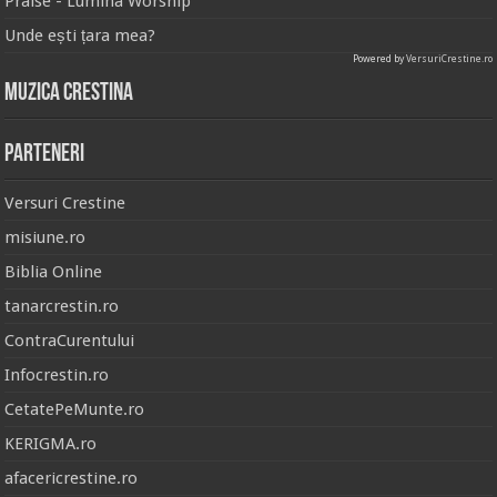
Praise - Lumina Worship
Unde ești țara mea?
Powered by
VersuriCrestine.ro
Muzica Crestina
Parteneri
Versuri Crestine
misiune.ro
Biblia Online
tanarcrestin.ro
ContraCurentului
Infocrestin.ro
CetatePeMunte.ro
KERIGMA.ro
afacericrestine.ro