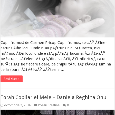
Copil frumos! de Carmen Pricop Copil frumos, te-aÅŸ Å£ine-
ascuns Ã®n locul unde n-au pÄƒtruns nici rÄƒutatea, nici
mÃ¢nia, Ã®n locul unde e stÄƒpÃ¢nÄƒ bucuria. Åži Å£i-aÅŸ
pÄƒstra desÅ£elenitÄƒ grÄƒdina vieÅ£ii, ÅŸi-nfloritÄƒ, ca un
surÃ¢s sÄƒ fie fiecare floare, pe chipul tÄƒu sÄƒ rÃ¢dÄƒ lumina
de la soare. Åži Å£i-aÅŸ aÅŸterne …
Read More »
Torah Copilariei Mele – Daniela Reghina Onu
octombrie 2, 2016
Poezii Crestine
0