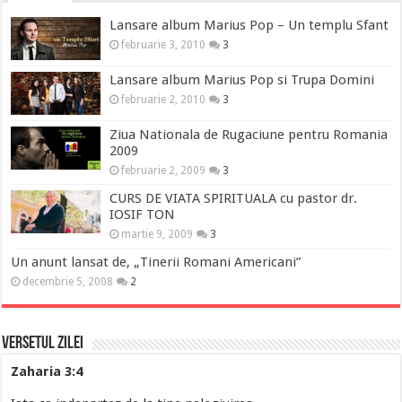
Lansare album Marius Pop – Un templu Sfant
februarie 3, 2010
3
Lansare album Marius Pop si Trupa Domini
februarie 2, 2010
3
Ziua Nationala de Rugaciune pentru Romania
2009
februarie 2, 2009
3
CURS DE VIATA SPIRITUALA cu pastor dr.
IOSIF TON
martie 9, 2009
3
Un anunt lansat de, „Tinerii Romani Americani”
decembrie 5, 2008
2
Versetul Zilei
Zaharia 3:4