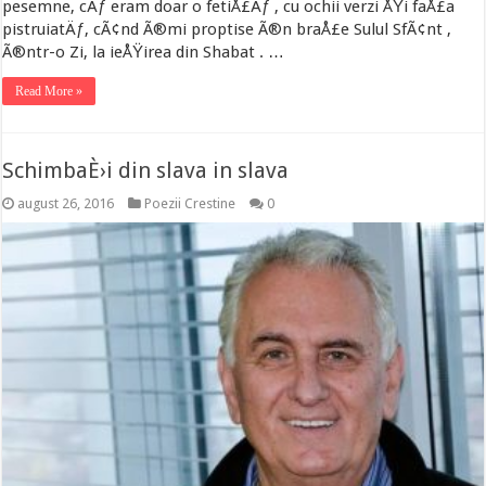
pesemne, cÄƒ eram doar o fetiÅ£Äƒ , cu ochii verzi ÅŸi faÅ£a
pistruiatÄƒ, cÃ¢nd Ã®mi proptise Ã®n braÅ£e Sulul SfÃ¢nt ,
Ã®ntr-o Zi, la ieÅŸirea din Shabat . …
Read More »
SchimbaÈ›i din slava in slava
august 26, 2016
Poezii Crestine
0