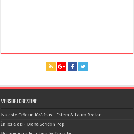
Versuri Crestine
Nu este Crăciun fără Isus - Estera & Laura Bretan
În iesle azi - Diana Scridon Pop
Bucurie in suflet - Familia Timofte