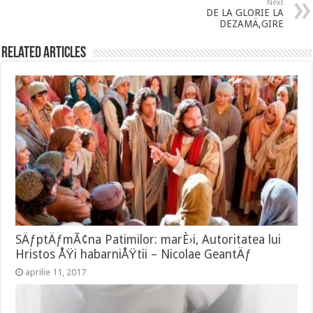
Next
DE LA GLORIE LA
DEZAMÄ‚GIRE
Related Articles
SÄƒptÄƒmÃ¢na Patimilor: marÈ›i, Autoritatea lui
Hristos ÅŸi habarniÅŸtii – Nicolae GeantÄƒ
aprilie 11, 2017