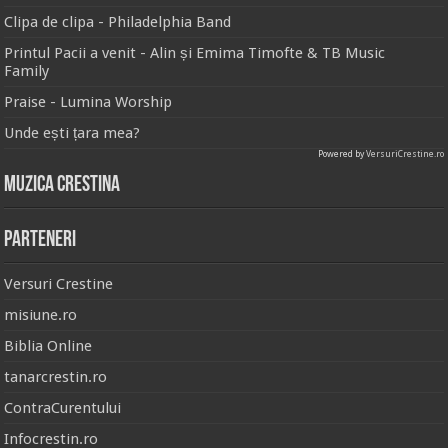
Clipa de clipa - Philadelphia Band
Printul Pacii a venit - Alin și Emima Timofte & TB Music
Family
Praise - Lumina Worship
Unde ești țara mea?
Powered by
VersuriCrestine.ro
Muzica Crestina
Parteneri
Versuri Crestine
misiune.ro
Biblia Online
tanarcrestin.ro
ContraCurentului
Infocrestin.ro