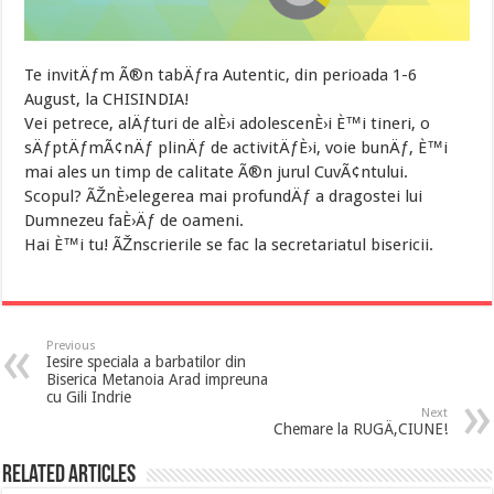
Te invitÄƒm Ã®n tabÄƒra Autentic, din perioada 1-6
August, la CHISINDIA!
Vei petrece, alÄƒturi de alÈ›i adolescenÈ›i È™i tineri, o
sÄƒptÄƒmÃ¢nÄƒ plinÄƒ de activitÄƒÈ›i, voie bunÄƒ, È™i
mai ales un timp de calitate Ã®n jurul CuvÃ¢ntului.
Scopul? ÃŽnÈ›elegerea mai profundÄƒ a dragostei lui
Dumnezeu faÈ›Äƒ de oameni.
Hai È™i tu! ÃŽnscrierile se fac la secretariatul bisericii.
Previous
Iesire speciala a barbatilor din
Biserica Metanoia Arad impreuna
cu Gili Indrie
Next
Chemare la RUGÄ‚CIUNE!
Related Articles