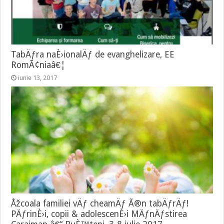
TabÄƒra naÈ›ionalÄƒ de evanghelizare, EE
RomÃ¢niaâ€¦
iunie 13, 2017
Åžcoala familiei vÄƒ cheamÄƒ Ã®n tabÄƒrÄƒ!
PÄƒrinÈ›i, copii & adolescenÈ›i MÄƒnÄƒstirea