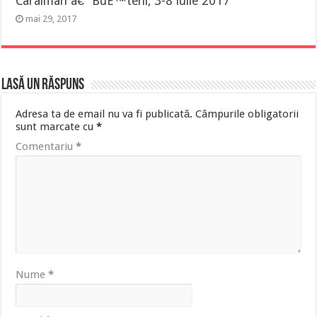
Caraiman â€“ BuÈ™teni, 3-8 iulie 2017
mai 29, 2017
Lasă un răspuns
Adresa ta de email nu va fi publicată.
Câmpurile obligatorii
sunt marcate cu
*
Comentariu
*
Nume
*