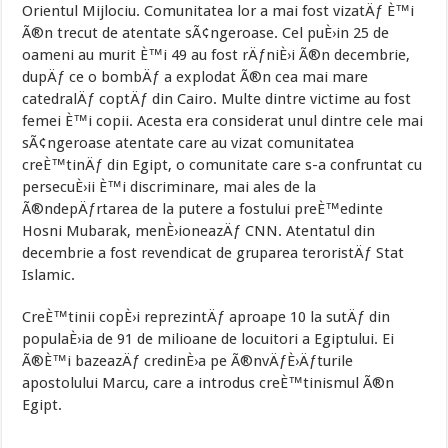
Orientul Mijlociu. Comunitatea lor a mai fost vizatÄƒ È™i
Ã®n trecut de atentate sÃ¢ngeroase. Cel puÈ›in 25 de
oameni au murit È™i 49 au fost rÄƒniÈ›i Ã®n decembrie,
dupÄƒ ce o bombÄƒ a explodat Ã®n cea mai mare
catedralÄƒ coptÄƒ din Cairo. Multe dintre victime au fost
femei È™i copii. Acesta era considerat unul dintre cele mai
sÃ¢ngeroase atentate care au vizat comunitatea
creÈ™tinÄƒ din Egipt, o comunitate care s-a confruntat cu
persecuÈ›ii È™i discriminare, mai ales de la
Ã®ndepÄƒrtarea de la putere a fostului preÈ™edinte
Hosni Mubarak, menÈ›ioneazÄƒ CNN. Atentatul din
decembrie a fost revendicat de gruparea teroristÄƒ Stat
Islamic.
CreÈ™tinii copÈ›i reprezintÄƒ aproape 10 la sutÄƒ din
populaÈ›ia de 91 de milioane de locuitori a Egiptului. Ei
Ã®È™i bazeazÄƒ credinÈ›a pe Ã®nvÄƒÈ›Äƒturile
apostolului Marcu, care a introdus creÈ™tinismul Ã®n
Egipt.