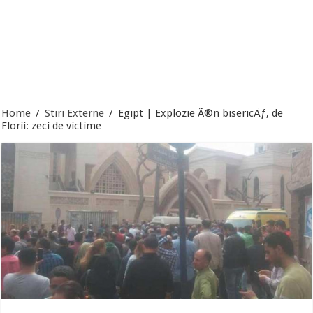
Home
/
Stiri Externe
/
Egipt | Explozie Ã®n bisericÄƒ, de
Florii: zeci de victime