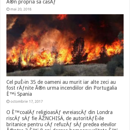
Ã®n propria sa casÄƒ
mai 20, 2018
Cel puÈ›in 35 de oameni au murit iar alte zeci au
fost rÄƒnite Ã®n urma incendiilor din Portugalia
È™i Spania
octombrie 17, 2017
O È™coalÄƒ religioasÄƒ evreiascÄƒ din Londra
riscÄƒ sÄƒ fie ÃŽNCHISÄ‚ de autoritÄƒÈ›ile
britanice pentru cÄƒ refuzÄƒ sÄƒ predea elevilor