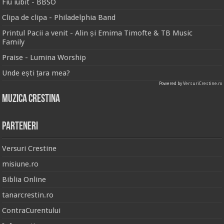
Fiu iubit - BBSO
Clipa de clipa - Philadelphia Band
Printul Pacii a venit - Alin și Emima Timofte & TB Music
Family
Praise - Lumina Worship
Unde ești țara mea?
Powered by
VersuriCrestine.ro
Muzica Crestina
Parteneri
Versuri Crestine
misiune.ro
Biblia Online
tanarcrestin.ro
ContraCurentului