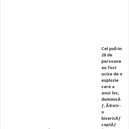
Cel puÈ›in
28 de
persoane
au fost
ucise de o
explozie
care a
avut loc,
duminicÄ
ƒ, Ã®ntr-
o
bisericÄƒ
coptÄƒ