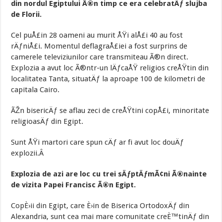
din nordul Egiptului Ã®n timp ce era celebratÄƒ slujba
de Florii.
Cel puÅ£in 28 oameni au murit ÅŸi alÅ£i 40 au fost
rÄƒniÅ£i. Momentul deflagraÅ£iei a fost surprins de
camerele televiziunilor care transmiteau Ã®n direct.
Explozia a avut loc Ã®ntr-un lÄƒcaÅŸ religios creÅŸtin din
localitatea Tanta, situatÄƒ la aproape 100 de kilometri de
capitala Cairo.
ÃŽn bisericÄƒ se aflau zeci de creÅŸtini copÅ£i, minoritate
religioasÄƒ din Egipt.
Sunt ÅŸi martori care spun cÄƒ ar fi avut loc douÄƒ
explozii.Â
Explozia de azi are loc cu trei sÄƒptÄƒmÃ¢ni Ã®nainte
de vizita Papei Francisc Ã®n Egipt.
CopÈ›ii din Egipt, care È›in de Biserica OrtodoxÄƒ din
Alexandria, sunt cea mai mare comunitate creÈ™tinÄƒ din