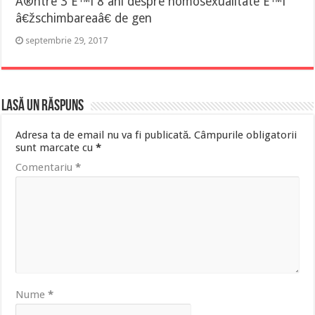
Ã®ntre 3 È™i 8 ani despre homosexualitate È™i
â€žschimbareaâ€ de gen
septembrie 29, 2017
Lasă un răspuns
Adresa ta de email nu va fi publicată.
Câmpurile obligatorii
sunt marcate cu
*
Comentariu
*
Nume
*