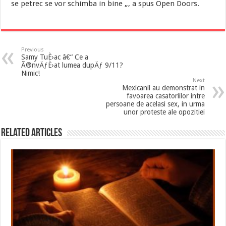
se petrec se vor schimba in bine „, a spus Open Doors.
Previous
Samy TuÈ›ac â€“ Ce a
Ã®nvÄƒÈ›at lumea dupÄƒ 9/11?
Nimic!
Next
Mexicanii au demonstrat in
favoarea casatoriilor intre
persoane de acelasi sex, in urma
unor proteste ale opozitiei
Related Articles