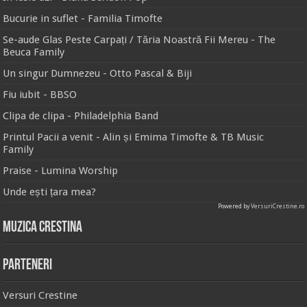
Bucurie in suflet - Familia Timofte
Se-aude Glas Peste Carpați / Tăria Noastră Fii Mereu - The
Beuca Family
Un singur Dumnezeu - Otto Pascal & Biji
Fiu iubit - BBSO
Clipa de clipa - Philadelphia Band
Printul Pacii a venit - Alin și Emima Timofte & TB Music
Family
Praise - Lumina Worship
Unde ești țara mea?
Powered by
VersuriCrestine.ro
Muzica Crestina
Parteneri
Versuri Crestine