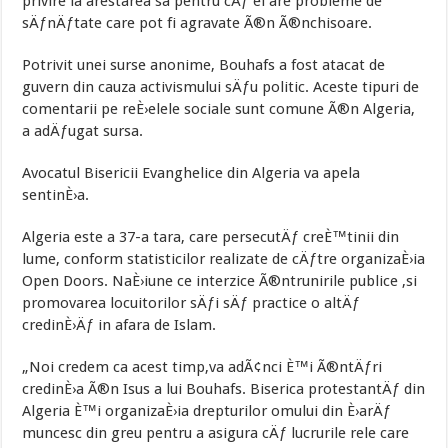
privire la arestarea sa pentru cÄƒ el are probleme de
sÄƒnÄƒtate care pot fi agravate Ã®n Ã®nchisoare.
Potrivit unei surse anonime, Bouhafs a fost atacat de
guvern din cauza activismului sÄƒu politic. Aceste tipuri de
comentarii pe reÈ›elele sociale sunt comune Ã®n Algeria,
a adÄƒugat sursa.
Avocatul Bisericii Evanghelice din Algeria va apela
sentinÈ›a.
Algeria este a 37-a tara, care persecutÄƒ creÈ™tinii din
lume, conform statisticilor realizate de cÄƒtre organizaÈ›ia
Open Doors. NaÈ›iune ce interzice Ã®ntrunirile publice ,si
promovarea locuitorilor sÄƒi sÄƒ practice o altÄƒ
credinÈ›Äƒ in afara de Islam.
„Noi credem ca acest timp,va adÃ¢nci È™i Ã®ntÄƒri
credinÈ›a Ã®n Isus a lui Bouhafs. Biserica protestantÄƒ din
Algeria È™i organizaÈ›ia drepturilor omului din È›arÄƒ
muncesc din greu pentru a asigura cÄƒ lucrurile rele care