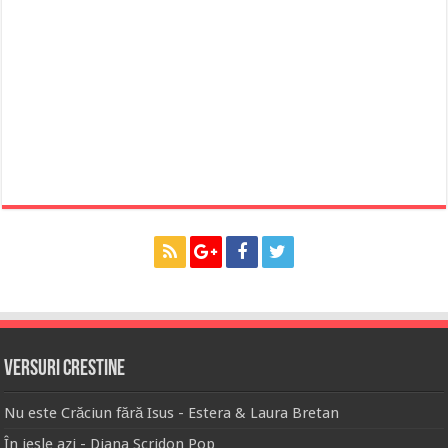
Versuri Crestine
Nu este Crăciun fără Isus - Estera & Laura Bretan
În iesle azi - Diana Scridon Pop