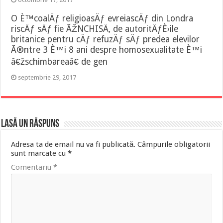
O È™coalÄƒ religioasÄƒ evreiascÄƒ din Londra
riscÄƒ sÄƒ fie ÃŽNCHISÄ‚ de autoritÄƒÈ›ile
britanice pentru cÄƒ refuzÄƒ sÄƒ predea elevilor
Ã®ntre 3 È™i 8 ani despre homosexualitate È™i
â€žschimbareaâ€ de gen
septembrie 29, 2017
Lasă un răspuns
Adresa ta de email nu va fi publicată.
Câmpurile obligatorii
sunt marcate cu
*
Comentariu
*