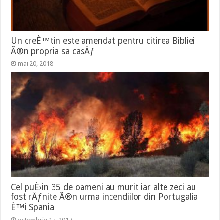
Un creÈ™tin este amendat pentru citirea Bibliei
Ã®n propria sa casÄƒ
mai 20, 2018
Cel puÈ›in 35 de oameni au murit iar alte zeci au
fost rÄƒnite Ã®n urma incendiilor din Portugalia
È™i Spania
octombrie 17, 2017