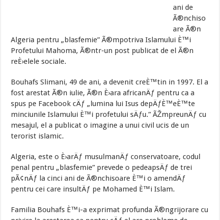
ani de
Ã®nchiso
are Ã®n
Algeria pentru „blasfemie” Ã®mpotriva Islamului È™i
Profetului Mahoma, Ã®ntr-un post publicat de el Ã®n
reÈ›elele sociale.
Bouhafs Slimani, 49 de ani, a devenit creÈ™tin in 1997. El a
fost arestat Ã®n iulie, Ã®n È›ara africanÄƒ pentru ca a
spus pe Facebook cÄƒ „lumina lui Isus depÄƒÈ™eÈ™te
minciunile Islamului È™i profetului sÄƒu.” ÃŽmpreunÄƒ cu
mesajul, el a publicat o imagine a unui civil ucis de un
terorist islamic.
Algeria, este o È›arÄƒ musulmanÄƒ conservatoare, codul
penal pentru „blasfemie” prevede o pedeapsÄƒ de trei
pÃ¢nÄƒ la cinci ani de Ã®nchisoare È™i o amendÄƒ
pentru cei care insultÄƒ pe Mohamed È™i Islam.
Familia Bouhafs È™i-a exprimat profunda Ã®ngrijorare cu