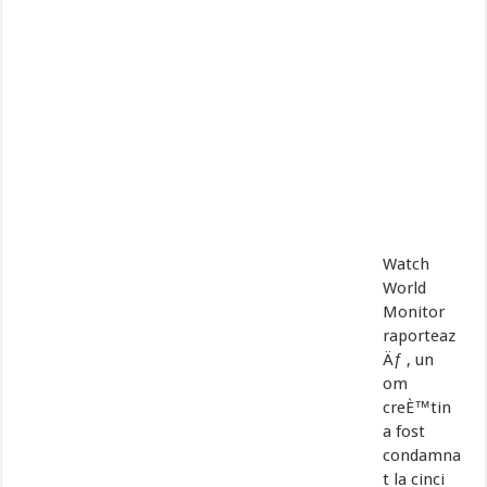
Watch
World
Monitor
raporteaz
Äƒ , un
om
creÈ™tin
a fost
condamna
t la cinci