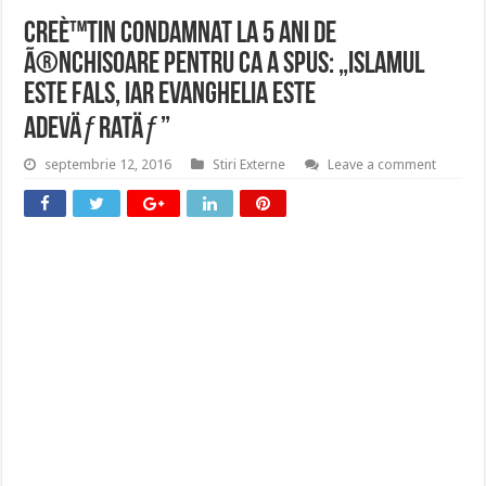
CreÈ™tin condamnat la 5 ani de
Ã®nchisoare pentru ca a spus: „Islamul
este fals, iar Evanghelia este
adevÄƒratÄƒ”
septembrie 12, 2016
Stiri Externe
Leave a comment