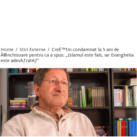
Home
/
Stiri Externe
/
CreÈ™tin condamnat la 5 ani de
Ã®nchisoare pentru ca a spus: „Islamul este fals, iar Evanghelia
este adevÄƒratÄƒ”