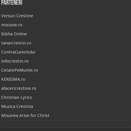
Parteneri
Versuri Crestine
misiune.ro
Biblia Online
tanarcrestin.ro
ContraCurentului
Infocrestin.ro
CetatePeMunte.ro
KERIGMA.ro
afacericrestine.ro
Christian Lyrics
Muzica Crestina
Misunea Arise for Christ