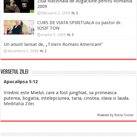
Ziua Nationala de Rugaciune pentru Romania
2009
februarie 2, 2009
3
CURS DE VIATA SPIRITUALA cu pastor dr.
IOSIF TON
martie 9, 2009
3
Un anunt lansat de, „Tinerii Romani Americani”
decembrie 5, 2008
2
Versetul Zilei
Apocalipsa 5:12
Vrednic este Mielul, care a fost junghiat, sa primeasca
puterea, bogatia, intelepciunea, taria, cinstea, slava si lauda.
Meditatia Zilei
Powered by
Biblia Online