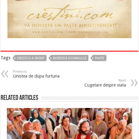
Tags
HRISTOS A INVIAT
INVIEREA DOMNULUI
PASTE
Previous
Linistea de dupa furtuna
Next
Cugetare despre viata
Related Articles