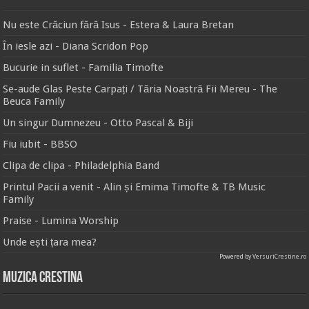
Nu este Crăciun fără Isus - Estera & Laura Bretan
În iesle azi - Diana Scridon Pop
Bucurie in suflet - Familia Timofte
Se-aude Glas Peste Carpați / Tăria Noastră Fii Mereu - The
Beuca Family
Un singur Dumnezeu - Otto Pascal & Biji
Fiu iubit - BBSO
Clipa de clipa - Philadelphia Band
Printul Pacii a venit - Alin și Emima Timofte & TB Music
Family
Praise - Lumina Worship
Unde ești țara mea?
Powered by
VersuriCrestine.ro
Muzica Crestina