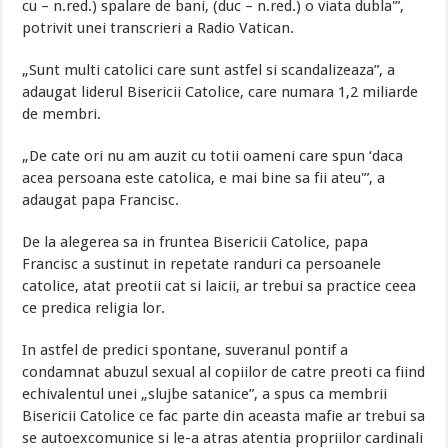
cu – n.red.) spalare de bani, (duc – n.red.) o viata dubla'”,
potrivit unei transcrieri a Radio Vatican.
„Sunt multi catolici care sunt astfel si scandalizeaza”, a
adaugat liderul Bisericii Catolice, care numara 1,2 miliarde
de membri.
„De cate ori nu am auzit cu totii oameni care spun ‘daca
acea persoana este catolica, e mai bine sa fii ateu'”, a
adaugat papa Francisc.
De la alegerea sa in fruntea Bisericii Catolice, papa
Francisc a sustinut in repetate randuri ca persoanele
catolice, atat preotii cat si laicii, ar trebui sa practice ceea
ce predica religia lor.
In astfel de predici spontane, suveranul pontif a
condamnat abuzul sexual al copiilor de catre preoti ca fiind
echivalentul unei „slujbe satanice”, a spus ca membrii
Bisericii Catolice ce fac parte din aceasta mafie ar trebui sa
se autoexcomunice si le-a atras atentia propriilor cardinali