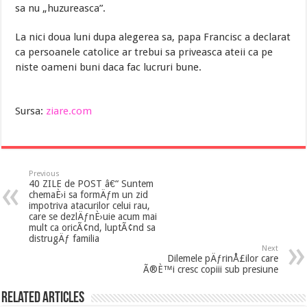
sa nu „huzureasca”.
La nici doua luni dupa alegerea sa, papa Francisc a declarat
ca persoanele catolice ar trebui sa priveasca ateii ca pe
niste oameni buni daca fac lucruri bune.
Sursa:
ziare.com
Previous
40 ZILE de POST â€“ Suntem
chemaÈ›i sa formÄƒm un zid
impotriva atacurilor celui rau,
care se dezlÄƒnÈ›uie acum mai
mult ca oricÃ¢nd, luptÃ¢nd sa
distrugÄƒ familia
Next
Dilemele pÄƒrinÅ£ilor care
Ã®È™i cresc copiii sub presiune
Related Articles