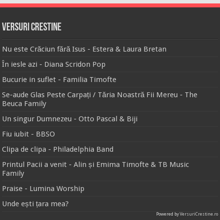
Versuri Crestine
Nu este Crăciun fără Isus - Estera & Laura Bretan
În iesle azi - Diana Scridon Pop
Bucurie in suflet - Familia Timofte
Se-aude Glas Peste Carpați / Tăria Noastră Fii Mereu - The
Beuca Family
Un singur Dumnezeu - Otto Pascal & Biji
Fiu iubit - BBSO
Clipa de clipa - Philadelphia Band
Printul Pacii a venit - Alin și Emima Timofte & TB Music
Family
Praise - Lumina Worship
Unde ești țara mea?
Powered by
VersuriCrestine.ro