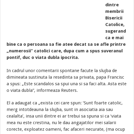
dintre
membrii
Bisericii
Catolice,
sugerand
ca e mai
bine ca o persoana sa fie atee decat sa se afle printre
„numerosii” catolici care, dupa cum a spus suveranul
pontif, duc o viata dubla ipocrita.
In cadrul unor comentarii spontane facute la slujba de
dimineata sustinuta la resedinta sa privata, papa Francisc
a spus: „Este scandalos sa spui una si sa faci alta. Asta este
o viata dubla”, informeaza Reuters.
El a adaugat ca „exista cei care spun: ‘Sunt foarte catolic,
merg intotdeauna la slujba, sunt in asociatia aia sau
cealalta’, insa unii dintre ei ar trebui sa spuna si ca ‘viata
mea nu este crestina, nu le dau angajatilor mei salarii
corecte, exploatez oameni, fac afaceri necurate, (ma ocup