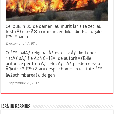
Cel puÈ›in 35 de oameni au murit iar alte zeci au
fost rÄƒnite Ã®n urma incendiilor din Portugalia
È™i Spania
octombrie 17, 2017
O È™coalÄƒ religioasÄƒ evreiascÄƒ din Londra
riscÄƒ sÄƒ fie ÃŽNCHISÄ‚ de autoritÄƒÈ›ile
britanice pentru cÄƒ refuzÄƒ sÄƒ predea elevilor
Ã®ntre 3 È™i 8 ani despre homosexualitate È™i
â€žschimbareaâ€ de gen
septembrie 29, 2017
Lasă un răspuns