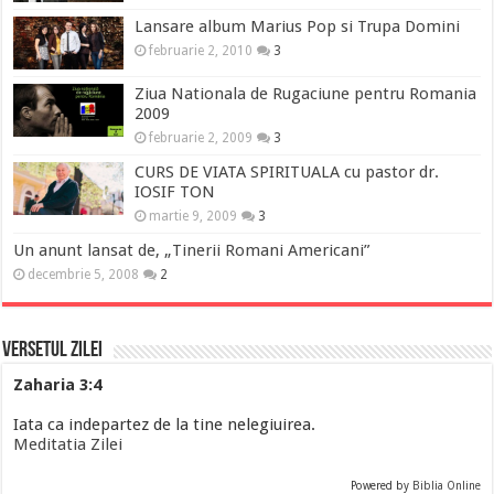
Lansare album Marius Pop si Trupa Domini
februarie 2, 2010
3
Ziua Nationala de Rugaciune pentru Romania
2009
februarie 2, 2009
3
CURS DE VIATA SPIRITUALA cu pastor dr.
IOSIF TON
martie 9, 2009
3
Un anunt lansat de, „Tinerii Romani Americani”
decembrie 5, 2008
2
Versetul Zilei
Zaharia 3:4
Iata ca indepartez de la tine nelegiuirea.
Meditatia Zilei
Powered by
Biblia Online