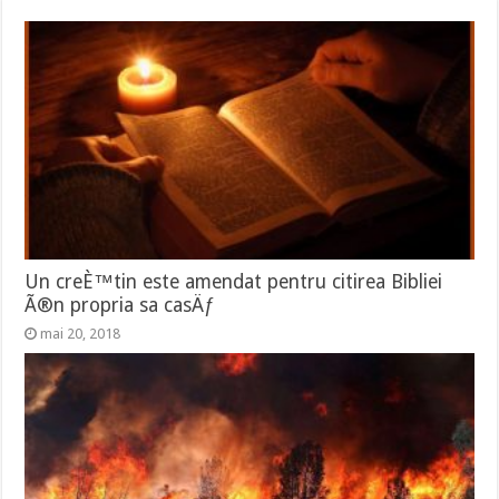
Un creÈ™tin este amendat pentru citirea Bibliei
Ã®n propria sa casÄƒ
mai 20, 2018