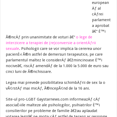
european
Äƒ al
cÄƒrei
parlament
a aprobat
â€“ È™i
Ã®ncÄƒ prin unanimitate de voturi â€“
o lege de
interzicere a terapiei de (re)conversie a orientÄƒrii
sexuale
. Psihologii care se vor implica la cererea unor
pacienÈ›i Ã®n astfel de demersuri terapeutice, pe care
parlamentul maltez le considerÄƒ â€žmincinoase È™i
nociveâ€, riscÄƒ amendÄƒ de la 1.000 la 5.000 de euro sau
cinci luni de Ã®nchisoare.
Legea mai prevede posibilitatea schimbÄƒrii de sex la o
vÃ¢rstÄƒ mai micÄƒ, Ã®ncepÃ¢nd de la 16 ani.
Site-ul pro-LGBT Gaystarnews.com informeazÄƒ cÄƒ
asociaÈ›iile malteze ale psihologilor, psihiatrilor È™i
consilierilor pe probleme de familie â€žau aplaudat
votarea legiiâ€ pe motiv cÄƒ astfel de terapii ar respinge