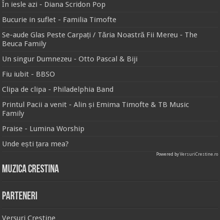
În iesle azi - Diana Scridon Pop
Bucurie in suflet - Familia Timofte
Se-aude Glas Peste Carpați / Tăria Noastră Fii Mereu - The
Beuca Family
Un singur Dumnezeu - Otto Pascal & Biji
Fiu iubit - BBSO
Clipa de clipa - Philadelphia Band
Printul Pacii a venit - Alin și Emima Timofte & TB Music
Family
Praise - Lumina Worship
Unde ești țara mea?
Powered by
VersuriCrestine.ro
Muzica Crestina
Parteneri
Versuri Crestine