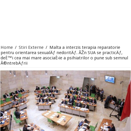
Home
/
Stiri Externe
/
Malta a interzis terapia reparatorie
pentru orientarea sexualÄƒ nedoritÄƒ. ÃŽn SUA se practicÄƒ,
deÈ™i cea mai mare asociaÈ›ie a psihiatrilor o pune sub semnul
Ã®ntrebÄƒrii