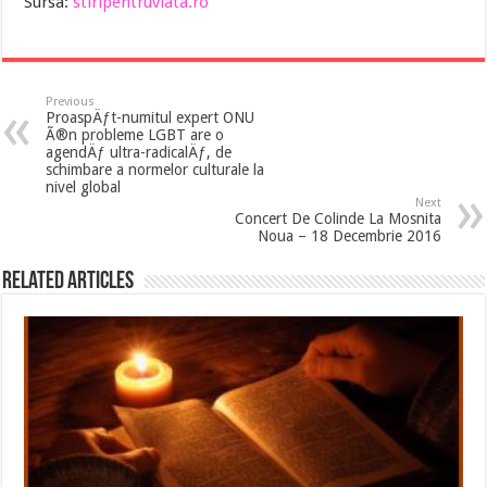
Sursa:
stiripentruviata.ro
Previous
ProaspÄƒt-numitul expert ONU
Ã®n probleme LGBT are o
agendÄƒ ultra-radicalÄƒ, de
schimbare a normelor culturale la
nivel global
Next
Concert De Colinde La Mosnita
Noua – 18 Decembrie 2016
Related Articles