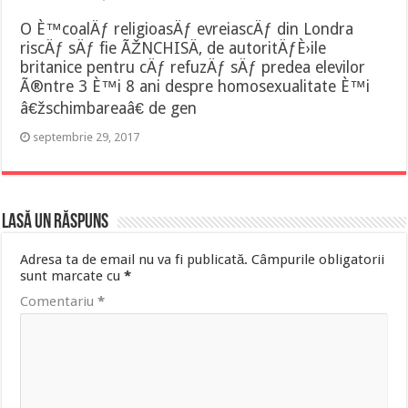
O È™coalÄƒ religioasÄƒ evreiascÄƒ din Londra
riscÄƒ sÄƒ fie ÃŽNCHISÄ‚ de autoritÄƒÈ›ile
britanice pentru cÄƒ refuzÄƒ sÄƒ predea elevilor
Ã®ntre 3 È™i 8 ani despre homosexualitate È™i
â€žschimbareaâ€ de gen
septembrie 29, 2017
Lasă un răspuns
Adresa ta de email nu va fi publicată.
Câmpurile obligatorii
sunt marcate cu
*
Comentariu
*