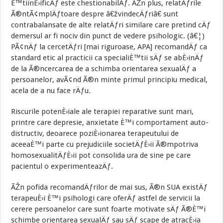
È™tiinÈ›ificÄƒ este chestionabilÄƒ. ÃŽn plus, relatÄƒrile
Ã®ntÃ¢mplÄƒtoare despre â€žvindecÄƒriâ€ sunt
contrabalansate de alte relatÄƒri similare care pretind cÄƒ
demersul ar fi nociv din punct de vedere psihologic. (â€¦)
PÃ¢nÄƒ la cercetÄƒri [mai riguroase, APA] recomandÄƒ ca
standard etic al practicii ca specialiÈ™tii sÄƒ se abÈ›inÄƒ
de la Ã®ncercarea de a schimba orientarea sexualÄƒ a
persoanelor, avÃ¢nd Ã®n minte primul principiu medical,
acela de a nu face rÄƒu.
Riscurile potenÈ›iale ale terapiei reparative sunt mari,
printre care depresie, anxietate È™i comportament auto-
distructiv, deoarece poziÈ›ionarea terapeutului de
aceeaÈ™i parte cu prejudiciile societÄƒÈ›ii Ã®mpotriva
homosexualitÄƒÈ›ii pot consolida ura de sine pe care
pacientul o experimenteazÄƒ.
ÃŽn pofida recomandÄƒrilor de mai sus, Ã®n SUA existÄƒ
terapeuÈ›i È™i psihologi care oferÄƒ astfel de servicii la
cerere persoanelor care sunt foarte motivate sÄƒ Ã®È™i
schimbe orientarea sexualÄƒ sau sÄƒ scape de atracÈ›ia