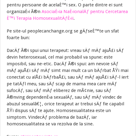
pentru persoane de acelaÈ™i sex. O parte dintre ei sunt
organizaÈ›i Ã®n
AsociaÈ›ia NaÈ›ionalÄƒ pentru Cercetarea
È™i Terapia HomosexualitÄƒÈ›ii
.
Pe site-ul peoplecanchange.org se gÄƒseÈ™te un sfat
foarte bun:
DacÄƒ Ã®i spui unui terapeut: vreau sÄƒ mÄƒ ajuÅ£i sÄƒ
devin heterosexual, cel mai probabil va spune: este
imposibil, sau ne-etic. DacÄƒ Ã®i spui: am nevoie sÄƒ
mÄƒ ajuÅ£i sÄƒ mÄƒ simt mai mult ca un bÄƒrbat ÅŸi mai
conectat cu alÅ£i bÄƒrbaÅ£i, sau sÄƒ mÄƒ ajuÅ£i sÄƒ-l iert
pe tatÄƒl meu, sau sÄƒ scap de mama mea care mÄƒ
sufocÄƒ, sau sÄƒ mÄƒ eliberez de mÃ¢nie, sau sÄƒ
Ã®nving dependenÈ›a sexualÄƒ, sau sÄƒ mÄƒ vindec de
abuzul sexualâ€¦, orice terapeut ar trebui sÄƒ fie capabil
ÅŸi dispus sÄƒ te ajute. Homosexualitatea este un
simptom. VindecÄƒ problema de bazÄƒ, iar
homosexualitatea se va rezolva de la sine.