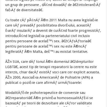
un grup de persoane , dÃ¢nd dovadÄƒ de â€žintoleranÈ›Äƒ
faÈ›Äƒ de diversitateâ€.
Cu toate cÄƒ pÃ¢nÄƒ Ã®n 2011 Malta nu avea legislaÈ›ie
care sÄƒ prevadÄƒ posibilitatea divorÈ›ului, aceastÄƒ
È›arÄƒ insularÄƒ a devenit de curÃ¢nd foarte progresistÄƒ,
introducÃ¢nd legislaÈ›ia parteneriatului civil inclusiv
pentru persoane de acelaÈ™i sex. â€žCÄƒsÄƒtoriaâ€
pentru persoane de acelaÈ™i sex nu este Ã®ncÄƒ
legiferatÄƒ Ã®n Malta, deÈ™i au existat tentative.
ÃŽn SUA, care dÄƒ tonul Ã®n domeniul â€ždrepturilor
LGBTâ€, acest tip de terapii reparatorii la cerere nu este
interzis, chiar dacÄƒ existÄƒ voci care cer explicit aceasta.
ÃŽn 2000, AsociaÈ›ia AmericanÄƒ de Psihiatrie (APA) a
publicat o poziÈ›ie care afirmÄƒ urmÄƒtoarele:
ModalitÄƒÈ›ile psihoterapeutice de conversie sau
â€žreparatoriiâ€ Ã®n privinÈ›a homosexualitÄƒÈ›ii se
bazeazÄƒ pe teorii de dezvoltare ale cÄƒror validitate