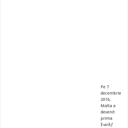
Pe 7
decembrie
2016,
Malta a
devenit
prima
È›arÄƒ