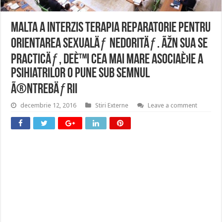
Malta a interzis terapia reparatorie pentru
orientarea sexualÄƒ nedoritÄƒ. ÃŽn SUA se
practicÄƒ, deÈ™i cea mai mare asociaÈ›ie a
psihiatrilor o pune sub semnul
Ã®ntrebÄƒrii
decembrie 12, 2016
Stiri Externe
Leave a comment