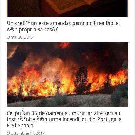
Un creÈ™tin este amendat pentru citirea Bibliei
Ã®n propria sa casÄƒ
mai 20, 2018
Cel puÈ›in 35 de oameni au murit iar alte zeci au
fost rÄƒnite Ã®n urma incendiilor din Portugalia
È™i Spania
octombrie 17, 2017