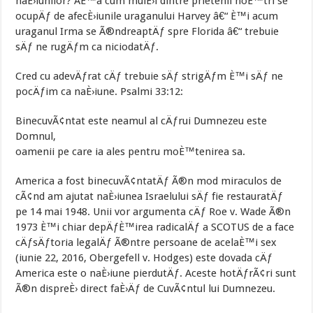
naÈ›iunilor? AÈ™a cum mulÈ›i dintre prietenii noÈ™tri se
ocupÄƒ de afecÈ›iunile uraganului Harvey â€“ È™i acum
uraganul Irma se Ã®ndreaptÄƒ spre Florida â€“ trebuie
sÄƒ ne rugÄƒm ca niciodatÄƒ.
Cred cu adevÄƒrat cÄƒ trebuie sÄƒ strigÄƒm È™i sÄƒ ne
pocÄƒim ca naÈ›iune. Psalmi 33:12:
BinecuvÃ¢ntat este neamul al cÄƒrui Dumnezeu este
Domnul,
oamenii pe care ia ales pentru moÈ™tenirea sa.
America a fost binecuvÃ¢ntatÄƒ Ã®n mod miraculos de
cÃ¢nd am ajutat naÈ›iunea Israelului sÄƒ fie restauratÄƒ
pe 14 mai 1948. Unii vor argumenta cÄƒ Roe v. Wade Ã®n
1973 È™i chiar depÄƒÈ™irea radicalÄƒ a SCOTUS de a face
cÄƒsÄƒtoria legalÄƒ Ã®ntre persoane de acelaÈ™i sex
(iunie 22, 2016, Obergefell v. Hodges) este dovada cÄƒ
America este o naÈ›iune pierdutÄƒ. Aceste hotÄƒrÃ¢ri sunt
Ã®n dispreÈ› direct faÈ›Äƒ de CuvÃ¢ntul lui Dumnezeu.