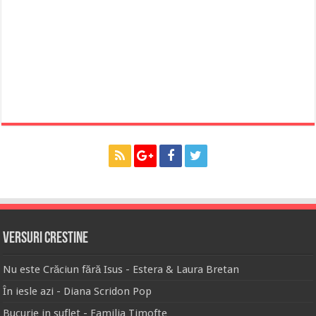
Versuri Crestine
Nu este Crăciun fără Isus - Estera & Laura Bretan
În iesle azi - Diana Scridon Pop
Bucurie in suflet - Familia Timofte