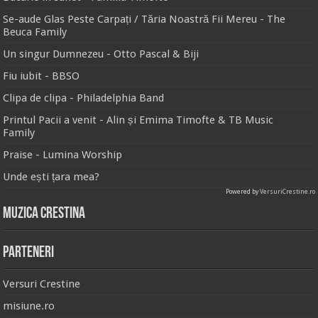
Se-aude Glas Peste Carpați / Tăria Noastră Fii Mereu - The
Beuca Family
Un singur Dumnezeu - Otto Pascal & Biji
Fiu iubit - BBSO
Clipa de clipa - Philadelphia Band
Printul Pacii a venit - Alin și Emima Timofte & TB Music
Family
Praise - Lumina Worship
Unde ești țara mea?
Powered by
VersuriCrestine.ro
Muzica Crestina
Parteneri
Versuri Crestine
misiune.ro