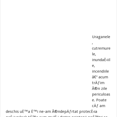
Uraganele
,
cutremure
le,
inundaÈ›iil
e,
incendiile
â€“ acum
trÄƒim
Ã®n zile
periculoas
e. Poate
cÄƒ am
deschis uÈ™a È™i ne-am Ã®ndepÄƒrtat protecÈ›ia