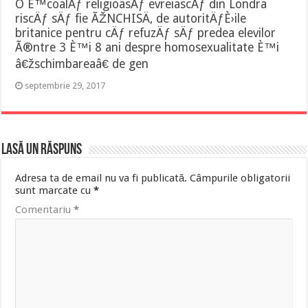
O È™coalÄƒ religioasÄƒ evreiascÄƒ din Londra
riscÄƒ sÄƒ fie ÃŽNCHISÄ‚ de autoritÄƒÈ›ile
britanice pentru cÄƒ refuzÄƒ sÄƒ predea elevilor
Ã®ntre 3 È™i 8 ani despre homosexualitate È™i
â€žschimbareaâ€ de gen
septembrie 29, 2017
Lasă un răspuns
Adresa ta de email nu va fi publicată.
Câmpurile obligatorii
sunt marcate cu
*
Comentariu
*