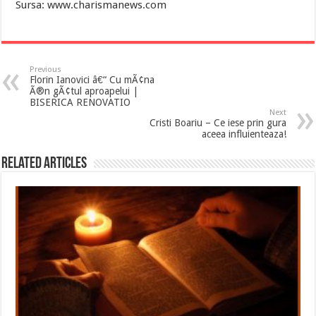
Sursa: www.charismanews.com
Previous
Florin Ianovici â€“ Cu mÃ¢na
Ã®n gÃ¢tul aproapelui |
BISERICA RENOVATIO
Next
Cristi Boariu – Ce iese prin gura
aceea influienteaza!
Related Articles