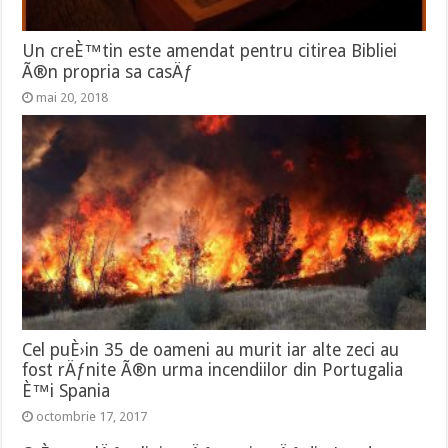
Un creÈ™tin este amendat pentru citirea Bibliei
Ã®n propria sa casÄƒ
mai 20, 2018
Cel puÈ›in 35 de oameni au murit iar alte zeci au
fost rÄƒnite Ã®n urma incendiilor din Portugalia
È™i Spania
octombrie 17, 2017