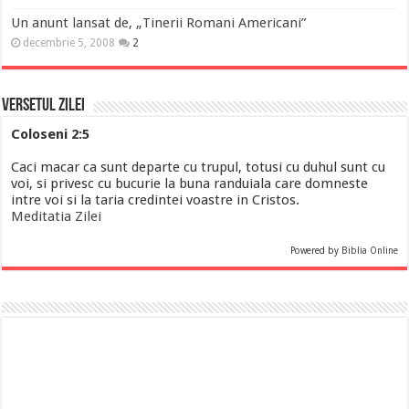
Un anunt lansat de, „Tinerii Romani Americani”
decembrie 5, 2008
2
Versetul Zilei
Coloseni 2:5
Caci macar ca sunt departe cu trupul, totusi cu duhul sunt cu
voi, si privesc cu bucurie la buna randuiala care domneste
intre voi si la taria credintei voastre in Cristos.
Meditatia Zilei
Powered by
Biblia Online