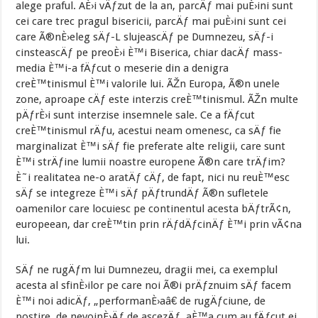
alege praful. AÈ›i vÄƒzut de la an, parcÄƒ mai puÈ›ini sunt
cei care trec pragul bisericii, parcÄƒ mai puÈ›ini sunt cei
care Ã®nÈ›eleg sÄƒ-L slujeascÄƒ pe Dumnezeu, sÄƒ-i
cinsteascÄƒ pe preoÈ›i È™i Biserica, chiar dacÄƒ mass-
media È™i-a fÄƒcut o meserie din a denigra
creÈ™tinismul È™i valorile lui. ÃŽn Europa, Ã®n unele
zone, aproape cÄƒ este interzis creÈ™tinismul. ÃŽn multe
pÄƒrÈ›i sunt interzise insemnele sale. Ce a fÄƒcut
creÈ™tinismul rÄƒu, acestui neam omenesc, ca sÄƒ fie
marginalizat È™i sÄƒ fie preferate alte religii, care sunt
È™i strÄƒine lumii noastre europene Ã®n care trÄƒim?
È˜i realitatea ne-o aratÄƒ cÄƒ, de fapt, nici nu reuÈ™esc
sÄƒ se integreze È™i sÄƒ pÄƒtrundÄƒ Ã®n sufletele
oamenilor care locuiesc pe continentul acesta bÄƒtrÃ¢n,
europeean, dar creÈ™tin prin rÄƒdÄƒcinÄƒ È™i prin vÃ¢na
lui.
SÄƒ ne rugÄƒm lui Dumnezeu, dragii mei, ca exemplul
acesta al sfinÈ›ilor pe care noi Ã®i prÄƒznuim sÄƒ facem
È™i noi adicÄƒ, „performanÈ›aâ€ de rugÄƒciune, de
postire, de nevoinÈ›Äƒ de ascezÄƒ, aÈ™a cum au fÄƒcut ei