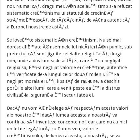
noi. Numai cÄƒ, dragii mei, Ã®n acelaÈ™i timp s-a refuzat
sistematic creÈ™tinismului statutul de credinÈ›Äƒ
strÄƒmoÈ™eascÄƒ, de rÄƒdÄƒcinÄƒ, de vÃ¢na autenticÄƒ
a Europei noastre de astÄƒzi.
Se loveÈ™te sistematic Ã®n creÈ™tinism. Nu se mai
doresc afiÈ™ate Ã®nsemnele lui nicÄƒieri Ã®n public, sub
pretextul cÄƒ sunt jignite celelalte religii. IatÄƒ, dragii
mei, unde a dus lumea de astÄƒzi, care È™i-a neglijat
religia sa, È™i-a neglijat valorile ei creÈ™tine, autentice
È™i verificate de-a lungul celor douÄƒ milenii, È™i-a
neglijat morala ei È™i, lipsitÄƒ de raÈ›iune, a deschis
porÈ›ile altei lumi, care a venit peste ea È™i a distrus
civilizaÈ›ia, siguranÈ›a È™i securitatea ei.
DacÄƒ nu vom Ã®nÈ›elege sÄƒ respectÄƒm aceste valori
ale noastre È™i dacÄƒ lumea aceasta a noastrÄƒ va
continua sÄƒ inventeze concepte noi, dar care nu au nici
un fel de legÄƒturÄƒ cu Dumnezeu, valorile
creÈ™tinismului, de lumea aceasta, a noastrÄƒ, se va