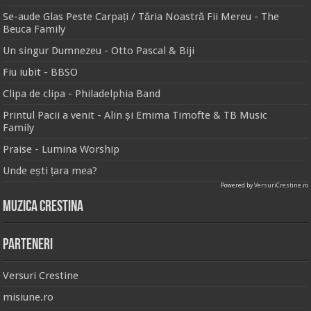
Se-aude Glas Peste Carpați / Tăria Noastră Fii Mereu - The
Beuca Family
Un singur Dumnezeu - Otto Pascal & Biji
Fiu iubit - BBSO
Clipa de clipa - Philadelphia Band
Printul Pacii a venit - Alin și Emima Timofte & TB Music
Family
Praise - Lumina Worship
Unde ești țara mea?
Powered by
VersuriCrestine.ro
Muzica Crestina
Parteneri
Versuri Crestine
misiune.ro