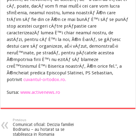
cÄƒ, poate, dacÄƒ vom fi mai mulÈ›i cei care vom lucra
sfinÈ›enia, neamul nostru, lumea noastrÄƒ Ã®n care
trÄƒim sÄƒ fie din ce Ã®n ce mai bunÄƒ È™i sÄƒ se punÄƒ
stop acestei curgeri cÄƒtre prÄƒpastie care
caracterizeazÄƒ lumea È™i chiar neamul nostru, de
astÄƒzi, pentru cÄƒ È™i la noi, Ã®n È›arÄƒ, se gÄƒsesc
destui care sÄƒ organizeze, aÈ›i vÄƒzut, demonstraÈ›ii
neruÈ™inate, pe stradÄƒ, pentru pÄƒcatele acestea
Ã®mpotriva firii È™i nu ezitÄƒ sÄƒ blameze
creÈ™tinismul È™i Biserica noastrÄƒ, Ã®n orice fel.”, a
Ã®ncheiat predica Episcopul Slatinei, PS Sebastian,
potrivit
cuvantul-ortodox.ro.
Sursa:
www.activenews.ro
Previous
Comunicat oficial: Decizia familiei
Bodnariu – au hotarat sa se
stabileasca in Romania