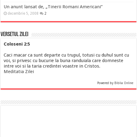
Un anunt lansat de, „Tinerii Romani Americani”
decembrie 5, 2008
2
Versetul Zilei
Coloseni 2:5
Caci macar ca sunt departe cu trupul, totusi cu duhul sunt cu
voi, si privesc cu bucurie la buna randuiala care domneste
intre voi si la taria credintei voastre in Cristos.
Meditatia Zilei
Powered by
Biblia Online