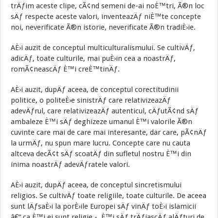
trÄƒim aceste clipe, cÃ¢nd semeni de-ai noÈ™tri, Ã®n loc
sÄƒ respecte aceste valori, inventeazÄƒ niÈ™te concepte
noi, neverificate Ã®n istorie, neverificate Ã®n tradiÈ›ie.
AÈ›i auzit de conceptul multiculturalismului. Se cultivÄƒ,
adicÄƒ, toate culturile, mai puÈ›in cea a noastrÄƒ,
romÃ¢neascÄƒ È™i creÈ™tinÄƒ.
AÈ›i auzit, dupÄƒ aceea, de conceptul corectitudinii
politice, o politeÈ›e sinistrÄƒ care relativizeazÄƒ
adevÄƒrul, care relativizeazÄƒ autenticul, cÄƒutÃ¢nd sÄƒ
ambaleze È™i sÄƒ deghizeze umanul È™i valorile Ã®n
cuvinte care mai de care mai interesante, dar care, pÃ¢nÄƒ
la urmÄƒ, nu spun mare lucru. Concepte care nu cauta
altceva decÃ¢t sÄƒ scoatÄƒ din sufletul nostru È™i din
inima noastrÄƒ adevÄƒratele valori.
AÈ›i auzit, dupÄƒ aceea, de conceptul sincretismului
religios. Se cultivÄƒ toate religiile, toate culturile. De aceea
sunt lÄƒsaÈ›i la porÈ›ile Europei sÄƒ vinÄƒ toÈ›i islamicii
â€“ ca È™i ei sunt religie -, È™i sÄƒ trÄƒiascÄƒ alÄƒturi de