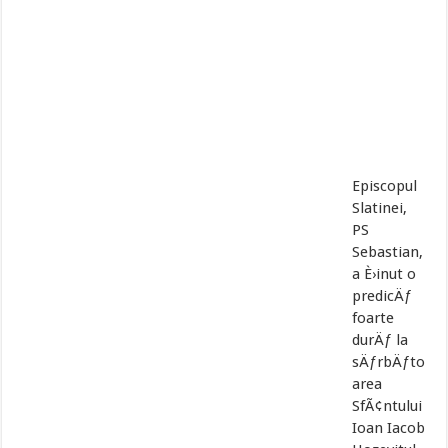
Episcopul
Slatinei,
PS
Sebastian,
a È›inut o
predicÄƒ
foarte
durÄƒ la
sÄƒrbÄƒto
area
SfÃ¢ntului
Ioan Iacob