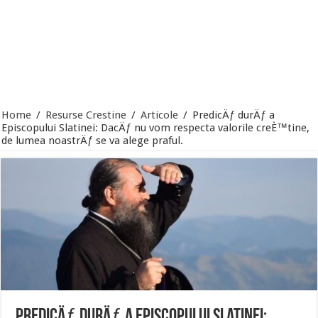
Home
/
Resurse Crestine
/
Articole
/
PredicÄƒ durÄƒ a
Episcopului Slatinei: DacÄƒ nu vom respecta valorile creÈ™tine,
de lumea noastrÄƒ se va alege praful.
PredicÄƒ durÄƒ a Episcopului Slatinei: