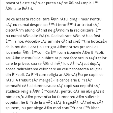
noastrÄƒ este cÄƒ s-ar putea sÄƒ se Ã®ntÃ¢mple È™i
Ã®n alte È›Äƒri.
De ce aceasta radicalizare Ã®n rÄƒu, dragii mei? Pentru
cÄƒ nu numai despre aceÈ™ti teroriÈ™ti ar trebui sÄƒ
discutÄƒm atunci cÃ¢nd ne gÃ¢ndim la radicalizare, È™i
nu numai Ã®n alte È›Äƒri. Radicalizare Ã®n rÄƒu a fost
È™i la noi. AduceÈ›i-vÄƒ aminte cÃ¢nd creÈ™tini botezaÈ›i
de la noi din È›arÄƒ au strigat Ã®mpotriva prezenÈ›ei
icoanelor Ã®n È™coli. Ca È™i cum icoanele Ã®n È™coli,
sau Ã®n instituÈ›iile publice ar putea face vreun rÄƒu celor
care le privesc sau se Ã®nchinÄƒ lor. AÈ›i vÄƒzut dupÄƒ
aceea radicalizarea celor care au cerut scoaterea religiei
din È™coli. Ca È™i cum religia ar Ã®nvÄƒÈ›a pe copiii de
rÄƒu. A trebuit sÄƒ mergeÈ›i la cancelarie È™i sÄƒ
semnaÈ›i cÄƒ ai dumneavoastrÄƒ copii sau nepoÈ›i sÄƒ
studieze religia Ã®n È™coalÄƒ, pentru cÄƒ nu aÈ›i gÄƒsit
nimic rÄƒu Ã®n prezenÈ›a lui Dumnezeu Ã®n sufletele
copiilor, fie È™i de la o vÃ¢rstÄƒ fragedÄƒ, cÃ¢nd ei, sÄƒ
spunem, nu pot alege Ã®n mod conÈ™tient È™i liber