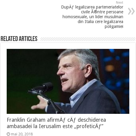
Next
DupÄƒ legalizarea parteneriatelor
civile Ã®ntre persoane
homosexuale, un lider musulman
din Italia cere legalizarea
poligamiei
Related Articles
Franklin Graham afirmÄƒ cÄƒ deschiderea
ambasadei la Ierusalim este „profeticÄƒ”
mai 20, 2018