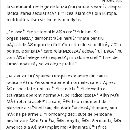
Hozevitul,
la Seminarul Teologic de la MÄƒnÄƒstirea NeamÈ›, despre
radicalizarea secularistÄƒ È™i cea islamicÄƒ din Europa,
multiculturalism si sincretism religios:
„Se loveÈ™te sistematic Ã®n creÈ™tinism. Se
organizeazÄƒ demonstraÈ›ii neruÈ™inate pentru
pÄƒcatele Ã®mpotriva firii. Corectitudinea politicÄƒ â€“ o
politeÈ›e sinistrÄƒ care relativizeazÄƒ adevÄƒrul. DacÄƒ nu
vom Ã®nÈ›elege sÄƒ respectÄƒm valorile creÈ™tine, de
lumea noastrÄƒ se va alege praful.”
„AÈ›i auzit cÄƒ spaima Europei este acum din cauza
radicalizÄƒrii. Persoane aparent normale, care trÄƒiesc
Ã®n societate, unii au È™i serviciu È™i dezvolta o
activitate aparent normalÄƒ, se radicalizeazÄƒ Ã®n rÄƒu.
MÄƒ refer la aceÈ™tia care, Ã®ntr-un moment de
pierdere a raÈ›iunii sau, din dorinÈ›a de rÄƒzbunare, pun
mÃ¢na pe arme È™i omoarÄƒ zeci, sute de persoane
nevinovate Ã®n FranÈ›a, Ã®n Anglia, Ã®n Germania; Ã®n
America s-a Ã®ntÃ¢mplat mai Ã®nainte È™i frica