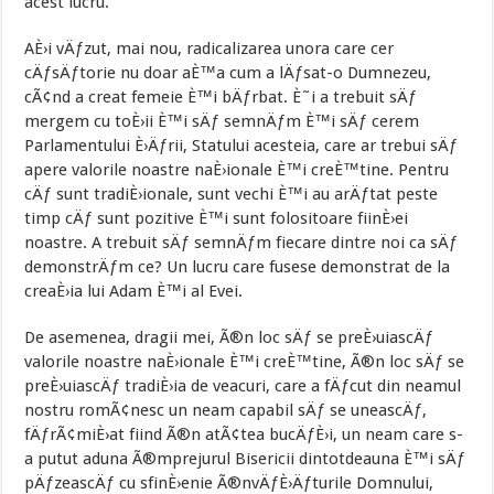
acest lucru.
AÈ›i vÄƒzut, mai nou, radicalizarea unora care cer
cÄƒsÄƒtorie nu doar aÈ™a cum a lÄƒsat-o Dumnezeu,
cÃ¢nd a creat femeie È™i bÄƒrbat. È˜i a trebuit sÄƒ
mergem cu toÈ›ii È™i sÄƒ semnÄƒm È™i sÄƒ cerem
Parlamentului È›Äƒrii, Statului acesteia, care ar trebui sÄƒ
apere valorile noastre naÈ›ionale È™i creÈ™tine. Pentru
cÄƒ sunt tradiÈ›ionale, sunt vechi È™i au arÄƒtat peste
timp cÄƒ sunt pozitive È™i sunt folositoare fiinÈ›ei
noastre. A trebuit sÄƒ semnÄƒm fiecare dintre noi ca sÄƒ
demonstrÄƒm ce? Un lucru care fusese demonstrat de la
creaÈ›ia lui Adam È™i al Evei.
De asemenea, dragii mei, Ã®n loc sÄƒ se preÈ›uiascÄƒ
valorile noastre naÈ›ionale È™i creÈ™tine, Ã®n loc sÄƒ se
preÈ›uiascÄƒ tradiÈ›ia de veacuri, care a fÄƒcut din neamul
nostru romÃ¢nesc un neam capabil sÄƒ se uneascÄƒ,
fÄƒrÃ¢miÈ›at fiind Ã®n atÃ¢tea bucÄƒÈ›i, un neam care s-
a putut aduna Ã®mprejurul Bisericii dintotdeauna È™i sÄƒ
pÄƒzeascÄƒ cu sfinÈ›enie Ã®nvÄƒÈ›Äƒturile Domnului,