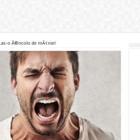
Las-o Ã®ncolo de mÃ¢nie!