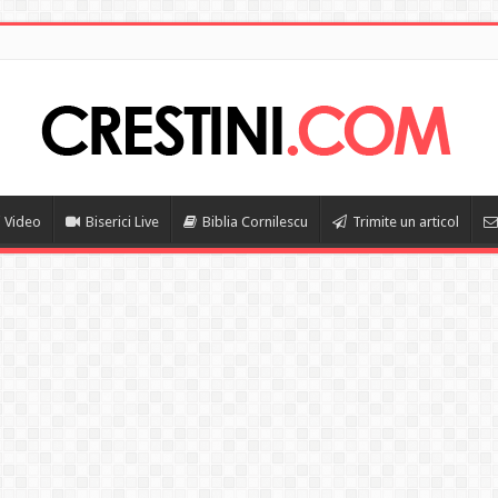
i Video
Biserici Live
Biblia Cornilescu
Trimite un articol