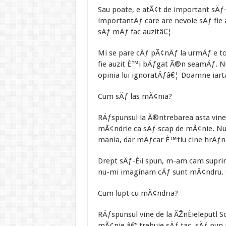
Sau poate, e atÃ¢t de important sÄƒ
importantÄƒ care are nevoie sÄƒ fie 
sÄƒ mÄƒ fac auzitâ€¦
Mi se pare cÄƒ pÃ¢nÄƒ la urmÄƒ e t
fie auzit È™i bÄƒgat Ã®n seamÄƒ. Nu
opinia lui ignoratÄƒâ€¦ Doamne iar
Cum sÄƒ las mÃ¢nia?
RÄƒspunsul la Ã®ntrebarea asta vine 
mÃ¢ndrie ca sÄƒ scap de mÃ¢nie. Nu
mania, dar mÄƒcar È™tiu cine hrÄƒn
Drept sÄƒ-È›i spun, m-am cam supri
nu-mi imaginam cÄƒ sunt mÃ¢ndru. 
Cum lupt cu mÃ¢ndria?
RÄƒspunsul vine de la ÃŽnÈ›eleputl S
mÃ¢nie â€“ trebuie sÄƒ tac, sÄƒ pun