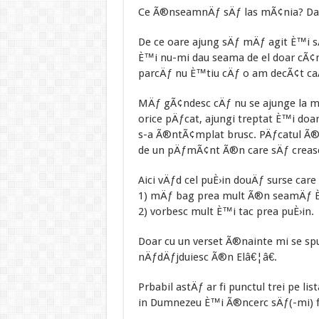
Ce Ã®nseamnÄƒ sÄƒ las mÃ¢nia? Dar
De ce oare ajung sÄƒ mÄƒ agit È™i sÄ
È™i nu-mi dau seama de el doar cÃ¢n
parcÄƒ nu È™tiu cÄƒ o am decÃ¢t ca
MÄƒ gÃ¢ndesc cÄƒ nu se ajunge la mÃ
orice pÄƒcat, ajungi treptat È™i do
s-a Ã®ntÃ¢mplat brusc. PÄƒcatul Ã®n
de un pÄƒmÃ¢nt Ã®n care sÄƒ crea
Aici vÄƒd cel puÈ›in douÄƒ surse car
1) mÄƒ bag prea mult Ã®n seamÄƒ 
2) vorbesc mult È™i tac prea puÈ›in.
Doar cu un verset Ã®nainte mi se s
nÄƒdÄƒjduiesc Ã®n Elâ€¦â€.
Prbabil astÄƒ ar fi punctul trei pe l
in Dumnezeu È™i Ã®ncerc sÄƒ(-mi) f