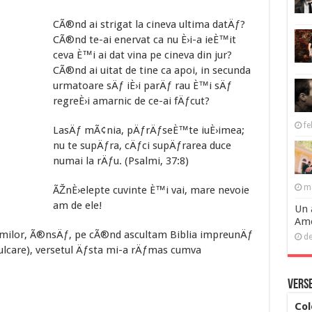
CÃ®nd ai strigat la cineva ultima datÄƒ?
CÃ®nd te-ai enervat ca nu È›i-a ieÈ™it
ceva È™i ai dat vina pe cineva din jur?
CÃ®nd ai uitat de tine ca apoi, in secunda
urmatoare sÄƒ iÈ›i parÄƒ rau È™i sÄƒ
regreÈ›i amarnic de ce-ai fÄƒcut?
fe
LasÄƒ mÃ¢nia, pÄƒrÄƒseÈ™te iuÈ›imea;
nu te supÄƒra, cÄƒci supÄƒrarea duce
numai la rÄƒu. (Psalmi, 37:8)
ma
ÃŽnÈ›elepte cuvinte È™i vai, mare nevoie
am de ele!
Un 
Ame
salmilor, Ã®nsÄƒ, pe cÃ®nd ascultam Biblia impreunÄƒ
de
ulcare), versetul Äƒsta mi-a rÄƒmas cumva
Verse
Col