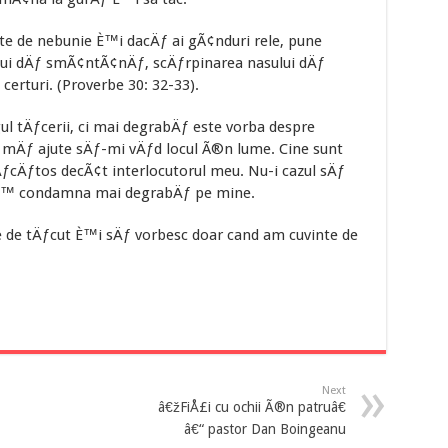
e de nebunie È™i dacÄƒ ai gÃ¢nduri rele, pune
lui dÄƒ smÃ¢ntÃ¢nÄƒ, scÄƒrpinarea nasului dÄƒ
erturi. (Proverbe 30: 32-33).
l tÄƒcerii, ci mai degrabÄƒ este vorba despre
ƒ mÄƒ ajute sÄƒ-mi vÄƒd locul Ã®n lume. Cine sunt
ƒcÄƒtos decÃ¢t interlocutorul meu. Nu-i cazul sÄƒ
-aÈ™ condamna mai degrabÄƒ pe mine.
de tÄƒcut È™i sÄƒ vorbesc doar cand am cuvinte de
Next
â€žFiÅ£i cu ochii Ã®n patruâ€
â€“ pastor Dan Boingeanu