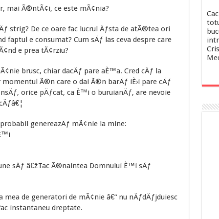
, mai Ã®ntÃ¢i, ce este mÃ¢nia?
Cac
totu
ƒ strig? De ce oare fac lucrul Äƒsta de atÃ®tea ori
buc
d faptul e consumat? Cum sÄƒ las ceva despre care
intr
Cri
Ã¢nd e prea tÃ¢rziu?
Med
¢nie brusc, chiar dacÄƒ pare aÈ™a. Cred cÄƒ la
ar momentul Ã®n care o dai Ã®n barÄƒ iÈ›i pare cÄƒ
sÄƒ, orice pÄƒcat, ca È™i o buruianÄƒ, are nevoie
scÄƒâ€¦
e probabil genereazÄƒ mÃ¢nie la mine:
È™i
pune sÄƒ â€žTac Ã®naintea Domnului È™i sÄƒ
ista mea de generatori de mÃ¢nie â€“ nu nÄƒdÄƒjduiesc
ac instantaneu dreptate.