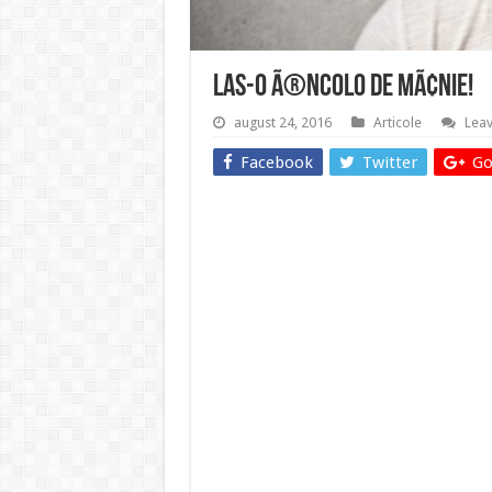
Las-o Ã®ncolo de mÃ¢nie!
august 24, 2016
Articole
Lea
Facebook
Twitter
Go