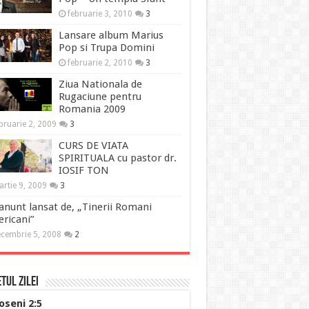
februarie 3, 2010
3
Lansare album Marius
Pop si Trupa Domini
februarie 2, 2010
3
Ziua Nationala de
Rugaciune pentru
Romania 2009
bruarie 2, 2009
3
CURS DE VIATA
SPIRITUALA cu pastor dr.
IOSIF TON
rtie 9, 2009
3
anunt lansat de, „Tinerii Romani
ricani”
cembrie 5, 2008
2
tul Zilei
oseni 2:5