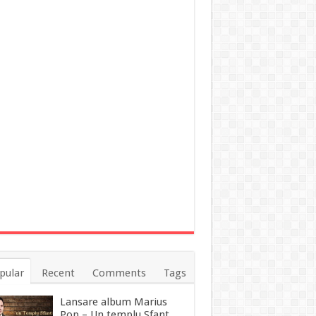
pular
Recent
Comments
Tags
Lansare album Marius
Pop – Un templu Sfant