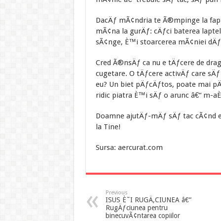
DacÄƒ mÃ¢ndria te Ã®mpinge la fapt
mÃ¢na la gurÄƒ: cÄƒci baterea lapte
sÃ¢nge, È™i stoarcerea mÃ¢niei dÄƒ c
Cred Ã®nsÄƒ ca nu e tÄƒcere de dragu
cugetare. O tÄƒcere activÄƒ care sÄ
eu? Un biet pÄƒcÄƒtos, poate mai pÄ
ridic piatra È™i sÄƒ o arunc â€“ m
Doamne ajutÄƒ-mÄƒ sÄƒ tac cÃ¢nd e 
la Tine!
Sursa: aercurat.com
Previous
ISUS È˜I RUGÄ‚CIUNEA â€“
RugÄƒciunea pentru
binecuvÃ¢ntarea copiilor