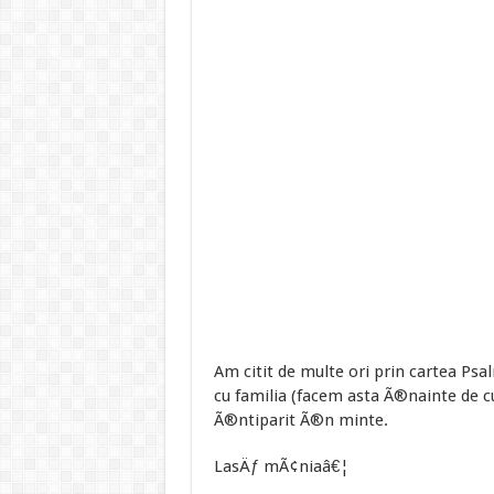
Am citit de multe ori prin cartea P
cu familia (facem asta Ã®nainte de c
Ã®ntiparit Ã®n minte.
LasÄƒ mÃ¢niaâ€¦