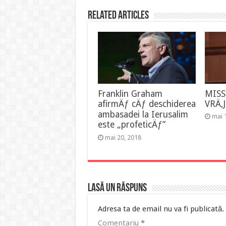
Related Articles
Franklin Graham
MISS
afirmÄƒ cÄƒ deschiderea
VRÄ‚
ambasadei la Ierusalim
mai 
este „profeticÄƒ”
mai 20, 2018
Lasă un răspuns
Adresa ta de email nu va fi publicată.
Comentariu
*