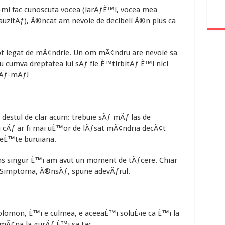
-mi fac cunoscuta vocea (iarÄƒÈ™i, vocea mea
auzitÄƒ), Ã®ncat am nevoie de decibeli Ã®n plus ca
ot legat de mÃ¢ndrie. Un om mÃ¢ndru are nevoie sa
 cumva dreptatea lui sÄƒ fie È™tirbitÄƒ È™i nici
tÄƒ-mÄƒ!
destul de clar acum: trebuie sÄƒ mÄƒ las de
 cÄƒ ar fi mai uÈ™or de lÄƒsat mÃ¢ndria decÃ¢t
eÈ™te buruiana.
ns singur È™i am avut un moment de tÄƒcere. Chiar
Simptoma, Ã®nsÄƒ, spune adevÄƒrul.
olomon, È™i e culmea, e aceeaÈ™i soluÈ›ie ca È™i la
 mÃ¢na la gurÄƒ È™i sa tac.