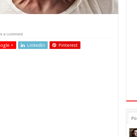
ve a comment
ogle +
LinkedIn
Pinterest
Po