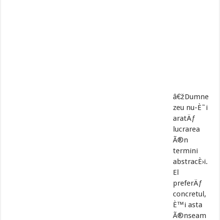
â€žDumne
zeu nu-È˜i
aratÄƒ
lucrarea
Ã®n
termini
abstracÈ›i.
El
preferÄƒ
concretul,
È™i asta
Ã®nseam