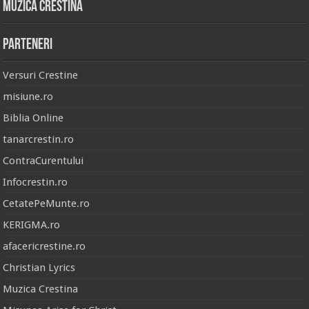
Muzica Crestina
Parteneri
Versuri Crestine
misiune.ro
Biblia Online
tanarcrestin.ro
ContraCurentului
Infocrestin.ro
CetatePeMunte.ro
KERIGMA.ro
afacericrestine.ro
Christian Lyrics
Muzica Crestina