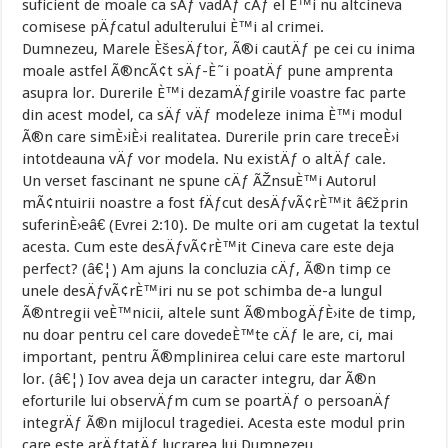
suficient de moale ca sÄƒ vadÄƒ cÄƒ el È™i nu altcineva
comisese pÄƒcatul adulterului È™i al crimei.
Dumnezeu, Marele ÈšesÄƒtor, Ã®i cautÄƒ pe cei cu inima
moale astfel Ã®ncÃ¢t sÄƒ-È˜i poatÄƒ pune amprenta
asupra lor. Durerile È™i dezamÄƒgirile voastre fac parte
din acest model, ca sÄƒ vÄƒ modeleze inima È™i modul
Ã®n care simÈ›iÈ›i realitatea. Durerile prin care treceÈ›i
intotdeauna vÄƒ vor modela. Nu existÄƒ o altÄƒ cale.
Un verset fascinant ne spune cÄƒ ÃŽnsuÈ™i Autorul
mÃ¢ntuirii noastre a fost fÄƒcut desÄƒvÃ¢rÈ™it â€žprin
suferinÈ›eâ€ (Evrei 2:10). De multe ori am cugetat la textul
acesta. Cum este desÄƒvÃ¢rÈ™it Cineva care este deja
perfect? (â€¦) Am ajuns la concluzia cÄƒ, Ã®n timp ce
unele desÄƒvÃ¢rÈ™iri nu se pot schimba de-a lungul
Ã®ntregii veÈ™nicii, altele sunt Ã®mbogÄƒÈ›ite de timp,
nu doar pentru cel care dovedeÈ™te cÄƒ le are, ci, mai
important, pentru Ã®mplinirea celui care este martorul
lor. (â€¦) Iov avea deja un caracter integru, dar Ã®n
eforturile lui observÄƒm cum se poartÄƒ o persoanÄƒ
integrÄƒ Ã®n mijlocul tragediei. Acesta este modul prin
care este arÄƒtatÄƒ lucrarea lui Dumnezeu.