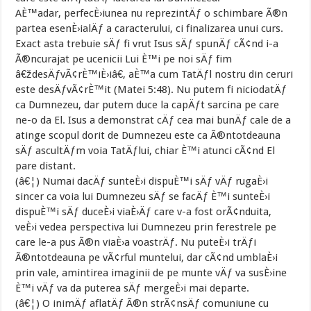
AÈ™adar, perfecÈ›iunea nu reprezintÄƒ o schimbare Ã®n
partea esenÈ›ialÄƒ a caracterului, ci finalizarea unui curs.
Exact asta trebuie sÄƒ fi vrut Isus sÄƒ spunÄƒ cÃ¢nd i-a
Ã®ncurajat pe ucenicii Lui È™i pe noi sÄƒ fim
â€ždesÄƒvÃ¢rÈ™iÈ›iâ€, aÈ™a cum TatÄƒl nostru din ceruri
este desÄƒvÃ¢rÈ™it (Matei 5:48). Nu putem fi niciodatÄƒ
ca Dumnezeu, dar putem duce la capÄƒt sarcina pe care
ne-o da El. Isus a demonstrat cÄƒ cea mai bunÄƒ cale de a
atinge scopul dorit de Dumnezeu este ca Ã®ntotdeauna
sÄƒ ascultÄƒm voia TatÄƒlui, chiar È™i atunci cÃ¢nd El
pare distant.
(â€¦) Numai dacÄƒ sunteÈ›i dispuÈ™i sÄƒ vÄƒ rugaÈ›i
sincer ca voia lui Dumnezeu sÄƒ se facÄƒ È™i sunteÈ›i
dispuÈ™i sÄƒ duceÈ›i viaÈ›Äƒ care v-a fost orÃ¢nduita,
veÈ›i vedea perspectiva lui Dumnezeu prin ferestrele pe
care le-a pus Ã®n viaÈ›a voastrÄƒ. Nu puteÈ›i trÄƒi
Ã®ntotdeauna pe vÃ¢rful muntelui, dar cÃ¢nd umblaÈ›i
prin vale, amintirea imaginii de pe munte vÄƒ va susÈ›ine
È™i vÄƒ va da puterea sÄƒ mergeÈ›i mai departe.
(â€¦) O inimÄƒ aflatÄƒ Ã®n strÃ¢nsÄƒ comuniune cu