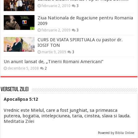
februarie 2, 2010
3
Ziua Nationala de Rugaciune pentru Romania
2009
februarie 2, 2009
3
CURS DE VIATA SPIRITUALA cu pastor dr.
IOSIF TON
martie 9, 2009
3
Un anunt lansat de, „Tinerii Romani Americani”
decembrie 5, 2008
2
Versetul Zilei
Apocalipsa 5:12
Vrednic este Mielul, care a fost junghiat, sa primeasca
puterea, bogatia, intelepciunea, taria, cinstea, slava si lauda.
Meditatia Zilei
Powered by
Biblia Online