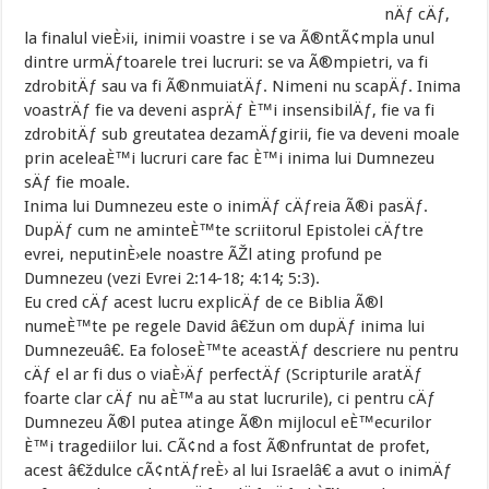
nÄƒ cÄƒ,
la finalul vieÈ›ii, inimii voastre i se va Ã®ntÃ¢mpla unul
dintre urmÄƒtoarele trei lucruri: se va Ã®mpietri, va fi
zdrobitÄƒ sau va fi Ã®nmuiatÄƒ. Nimeni nu scapÄƒ. Inima
voastrÄƒ fie va deveni asprÄƒ È™i insensibilÄƒ, fie va fi
zdrobitÄƒ sub greutatea dezamÄƒgirii, fie va deveni moale
prin aceleaÈ™i lucruri care fac È™i inima lui Dumnezeu
sÄƒ fie moale.
Inima lui Dumnezeu este o inimÄƒ cÄƒreia Ã®i pasÄƒ.
DupÄƒ cum ne aminteÈ™te scriitorul Epistolei cÄƒtre
evrei, neputinÈ›ele noastre ÃŽl ating profund pe
Dumnezeu (vezi Evrei 2:14-18; 4:14; 5:3).
Eu cred cÄƒ acest lucru explicÄƒ de ce Biblia Ã®l
numeÈ™te pe regele David â€žun om dupÄƒ inima lui
Dumnezeuâ€. Ea foloseÈ™te aceastÄƒ descriere nu pentru
cÄƒ el ar fi dus o viaÈ›Äƒ perfectÄƒ (Scripturile aratÄƒ
foarte clar cÄƒ nu aÈ™a au stat lucrurile), ci pentru cÄƒ
Dumnezeu Ã®l putea atinge Ã®n mijlocul eÈ™ecurilor
È™i tragediilor lui. CÃ¢nd a fost Ã®nfruntat de profet,
acest â€ždulce cÃ¢ntÄƒreÈ› al lui Israelâ€ a avut o inimÄƒ