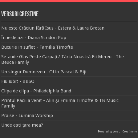
Versuri Crestine
Nu este Crăciun fără Isus - Estera & Laura Bretan
În iesle azi - Diana Scridon Pop
Bucurie in suflet - Familia Timofte
Se-aude Glas Peste Carpați / Tăria Noastră Fii Mereu - The
Beuca Family
Un singur Dumnezeu - Otto Pascal & Biji
Fiu iubit - BBSO
Clipa de clipa - Philadelphia Band
Printul Pacii a venit - Alin și Emima Timofte & TB Music
Family
Praise - Lumina Worship
Unde ești țara mea?
Powered by
VersuriCrestine.ro