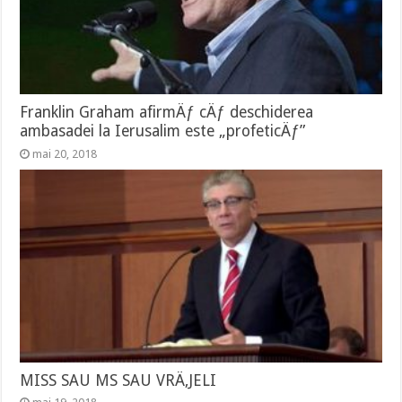
Franklin Graham afirmÄƒ cÄƒ deschiderea
ambasadei la Ierusalim este „profeticÄƒ”
mai 20, 2018
MISS SAU MS SAU VRÄ‚JELI