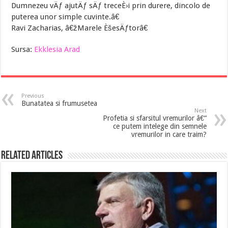
Dumnezeu vÄƒ ajutÄƒ sÄƒ treceÈ›i prin durere, dincolo de
puterea unor simple cuvinte.â€
Ravi Zacharias, â€žMarele ÈšesÄƒtorâ€
Sursa:
Ekklesia Arad
Previous
Bunatatea si frumusetea
Next
Profetia si sfarsitul vremurilor â€“
ce putem intelege din semnele
vremurilor in care traim?
Related Articles