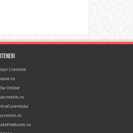
rteneri
suri Crestine
iune.ro
lia Online
arcrestin.ro
traCurentului
ocrestin.ro
tatePeMunte.ro