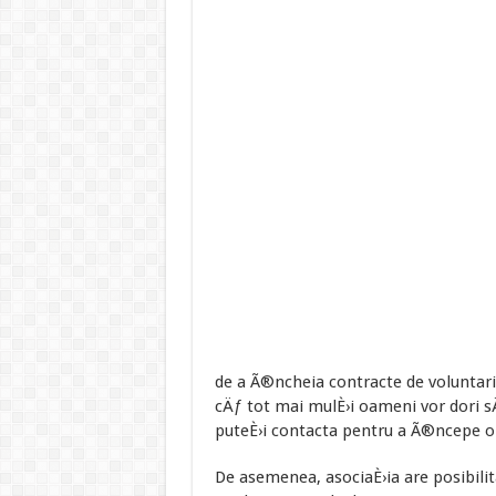
de a Ã®ncheia contracte de voluntaria
cÄƒ tot mai mulÈ›i oameni vor dori sÄ
puteÈ›i contacta pentru a Ã®ncepe or
De asemenea, asociaÈ›ia are posibilit