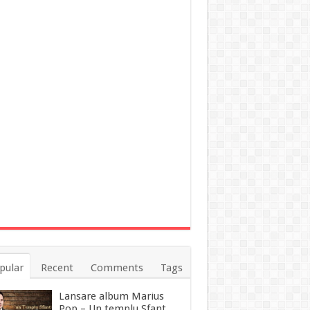
pular
Recent
Comments
Tags
Lansare album Marius
Pop – Un templu Sfant