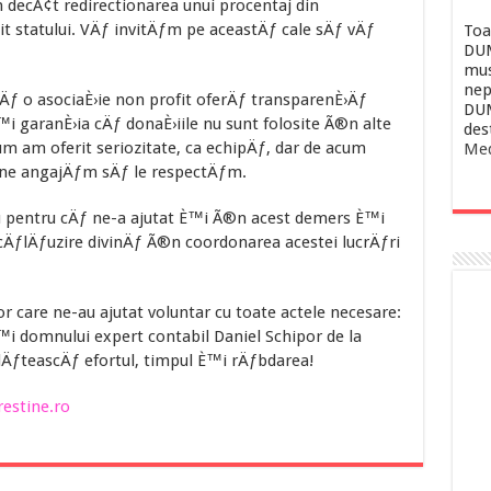
un decÃ¢t redirectionarea unui procentaj din
tit statului. VÄƒ invitÄƒm pe aceastÄƒ cale sÄƒ vÄƒ
Toa
DUM
mus
nep
cÄƒ o asociaÈ›ie non profit oferÄƒ transparenÈ›Äƒ
DUM
È™i garanÈ›ia cÄƒ donaÈ›iile nu sunt folosite Ã®n alte
des
 am oferit seriozitate, ca echipÄƒ, dar de acum
Med
e ne angajÄƒm sÄƒ le respectÄƒm.
pentru cÄƒ ne-a ajutat È™i Ã®n acest demers È™i
ÄƒlÄƒuzire divinÄƒ Ã®n coordonarea acestei lucrÄƒri
 care ne-au ajutat voluntar cu toate actele necesare:
i domnului expert contabil Daniel Schipor de la
ÄƒteascÄƒ efortul, timpul È™i rÄƒbdarea!
estine.ro