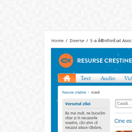
Home
/
Diverse
/
S-a Ã®nfiinÈ›at Asoc