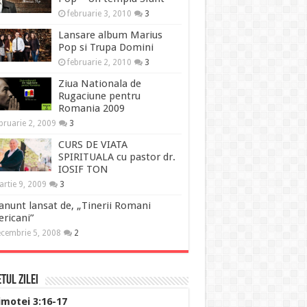
februarie 3, 2010
3
Lansare album Marius
Pop si Trupa Domini
februarie 2, 2010
3
Ziua Nationala de
Rugaciune pentru
Romania 2009
bruarie 2, 2009
3
CURS DE VIATA
SPIRITUALA cu pastor dr.
IOSIF TON
rtie 9, 2009
3
anunt lansat de, „Tinerii Romani
ricani”
cembrie 5, 2008
2
tul Zilei
imotei 3:16-17