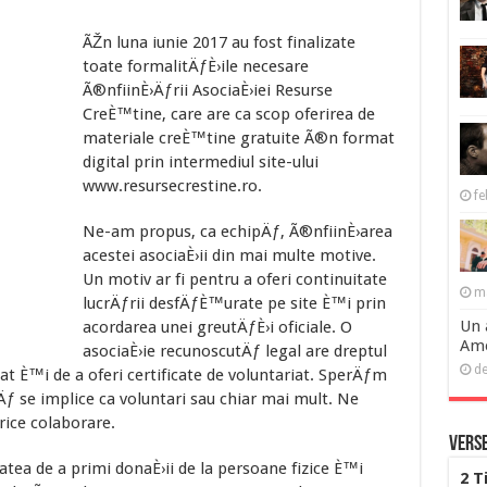
ÃŽn luna iunie 2017 au fost finalizate
toate formalitÄƒÈ›ile necesare
Ã®nfiinÈ›Äƒrii AsociaÈ›iei Resurse
CreÈ™tine, care are ca scop oferirea de
materiale creÈ™tine gratuite Ã®n format
digital prin intermediul site-ului
www.resursecrestine.ro.
fe
Ne-am propus, ca echipÄƒ, Ã®nfiinÈ›area
acestei asociaÈ›ii din mai multe motive.
Un motiv ar fi pentru a oferi continuitate
ma
lucrÄƒrii desfÄƒÈ™urate pe site È™i prin
Un 
acordarea unei greutÄƒÈ›i oficiale. O
Ame
asociaÈ›ie recunoscutÄƒ legal are dreptul
de
t È™i de a oferi certificate de voluntariat. SperÄƒm
ƒ se implice ca voluntari sau chiar mai mult. Ne
ice colaborare.
Verse
atea de a primi donaÈ›ii de la persoane fizice È™i
2 T