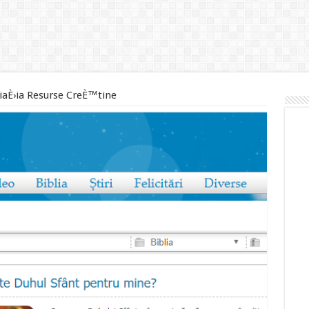
iaÈ›ia Resurse CreÈ™tine