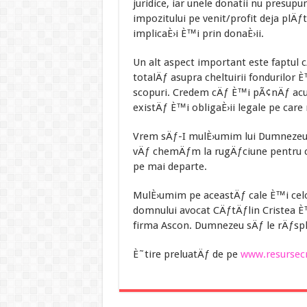
juridice, iar unele donatii nu presup
impozitului pe venit/profit deja plÄƒ
implicaÈ›i È™i prin donaÈ›ii.
Un alt aspect important este faptul 
totalÄƒ asupra cheltuirii fondurilor 
scopuri. Credem cÄƒ È™i pÃ¢nÄƒ acum
existÄƒ È™i obligaÈ›ii legale pe car
Vrem sÄƒ-I mulÈ›umim lui Dumnezeu 
vÄƒ chemÄƒm la rugÄƒciune pentru c
pe mai departe.
MulÈ›umim pe aceastÄƒ cale È™i celor
domnului avocat CÄƒtÄƒlin Cristea È™
firma Ascon. Dumnezeu sÄƒ le rÄƒspl
È˜tire preluatÄƒ de pe
www.resursecr