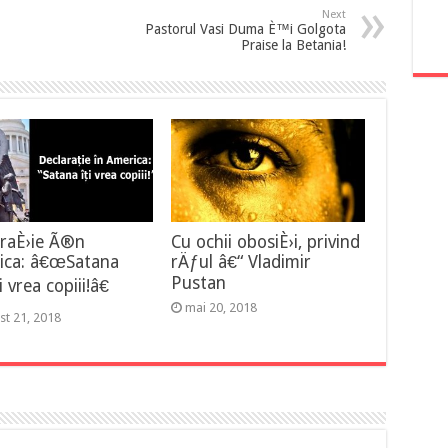
Next
Pastorul Vasi Duma È™i Golgota
Praise la Betania!
araÈ›ie Ã®n
Cu ochii obosiÈ›i, privind
ica: â€œSatana
rÄƒul â€“ Vladimir
Pustan
 vrea copiii!â€
mai 20, 2018
st 21, 2018