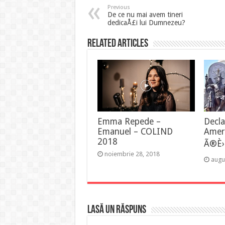
Previous
De ce nu mai avem tineri
dedicaÅ£i lui Dumnezeu?
Related Articles
Emma Repede –
Decl
Emanuel – COLIND
Amer
2018
Ã®È›i
noiembrie 28, 2018
augu
Lasă un răspuns