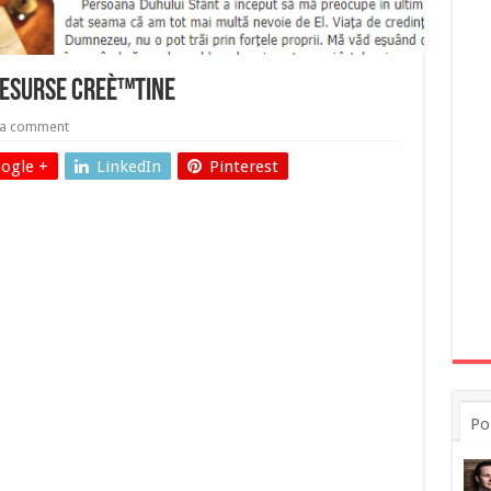
Resurse CreÈ™tine
 a comment
ogle +
LinkedIn
Pinterest
Po