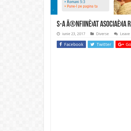
S-a Ã®nfiinÈ›at AsociaÈ›ia 
iunie 23, 2017
Diverse
Leave
Facebook
Twitter
Go