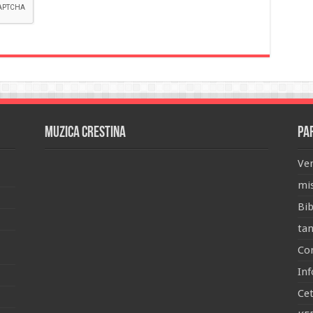
Muzica Crestina
Pa
Ver
mis
Bib
tan
Con
Inf
Ce