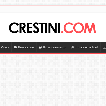
i Video
Biserici Live
Biblia Cornilescu
Trimite un articol