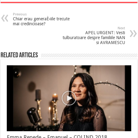
Previous
Chiar erau generaÈ›iile trecute
mai credincioase?
Next
APEL URGENT: Vesti
tulburatoare despre familiile NAN
si AVRAMESCU
Related Articles
Emma Repede – Emanuel – COLIND 2018