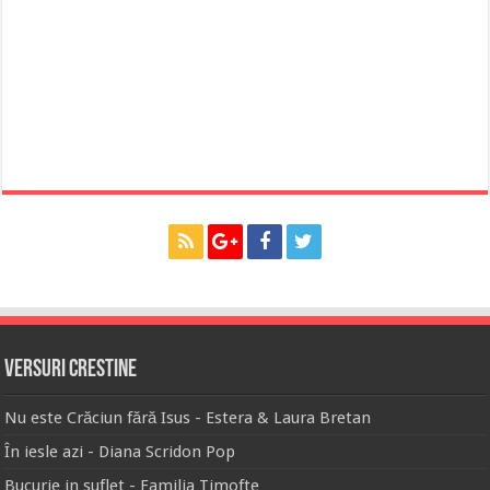
Versuri Crestine
Nu este Crăciun fără Isus - Estera & Laura Bretan
În iesle azi - Diana Scridon Pop
Bucurie in suflet - Familia Timofte