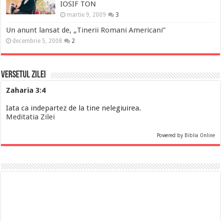
IOSIF TON
martie 9, 2009
3
Un anunt lansat de, „Tinerii Romani Americani”
decembrie 5, 2008
2
Versetul Zilei
Zaharia 3:4
Iata ca indepartez de la tine nelegiuirea.
Meditatia Zilei
Powered by
Biblia Online