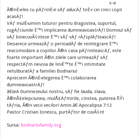
s-a
Ã®nÈ›eles cu pÄƒrinÈ›ii sÄƒ aducÄƒ toÈ›i cei cinci copii
acasÄƒ!
VÄƒ mulÈ›umim tuturor pentru dragostea, suportul,
rugÄƒciunile È™i implicarea dumneavoastrÄƒ! Domnul sÄƒ
vÄƒ binecuvÃ¢nteze È™i sÄƒ vÄƒ rÄƒsplÄƒteascÄƒ!
Deoarece urmeazÄƒ o perioadÄƒ de reintegrare È™i
reacomodare a copiilor Ã®n casa pÄƒrinteascÄƒ, este
foarte important Ã®n zilele care urmeazÄƒ sÄƒ
respectÄƒm nevoia de liniÈ™te È™i intimitate
netulburatÄƒ a familiei Bodnariu!
Apreciem Ã®nÈ›elegerea È™i colaborarea
dumneavoastrÄƒ!
â€œA Dumnezeului nostru, sÄƒ fie lauda, slava,
Ã®nÅ£elepciunea, mulÅ£Äƒmirile, cinstea, puterea ÅŸi
tÄƒria, Ã®n vecii vecilor! Amin.â€ Apocalipsa 7:12
Pastor Cristian Ionescu, purtÄƒtor de cuvÃ¢nt
Sursa:
bodnariufamily.org