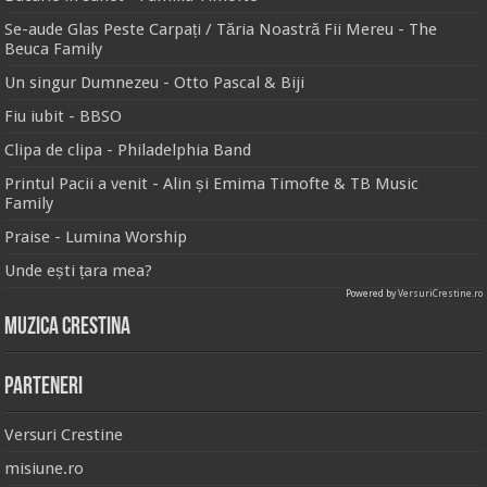
Se-aude Glas Peste Carpați / Tăria Noastră Fii Mereu - The
Beuca Family
Un singur Dumnezeu - Otto Pascal & Biji
Fiu iubit - BBSO
Clipa de clipa - Philadelphia Band
Printul Pacii a venit - Alin și Emima Timofte & TB Music
Family
Praise - Lumina Worship
Unde ești țara mea?
Powered by
VersuriCrestine.ro
Muzica Crestina
Parteneri
Versuri Crestine
misiune.ro