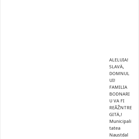
ALELUIA!
SLAVÄ‚
DOMNUL
UI!
FAMILIA
BODNARI
U VA FI
REÃŽNTRE
GITÄ‚!
Municipali
tatea
Naustdal