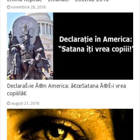
noiembrie 28, 2018
DeclaraÈ›ie Ã®n America: â€œSatana Ã®È›i vrea
copiii!â€
august 21, 2018