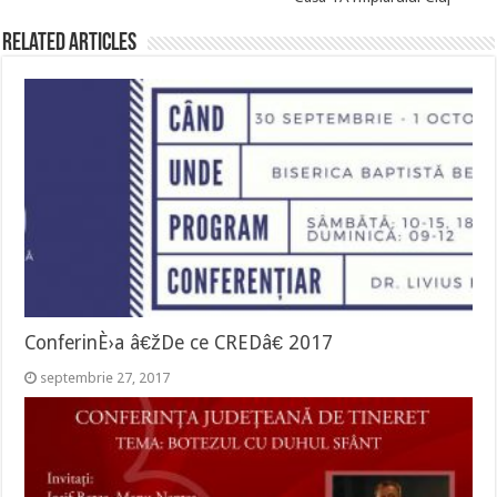
Related Articles
ConferinÈ›a â€žDe ce CREDâ€ 2017
septembrie 27, 2017