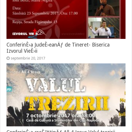
ConferinÈ›a JudeÈ›eanÄƒ de Tineret- Biserica
Izvorul VieÈ›ii
septembrie 20, 2017