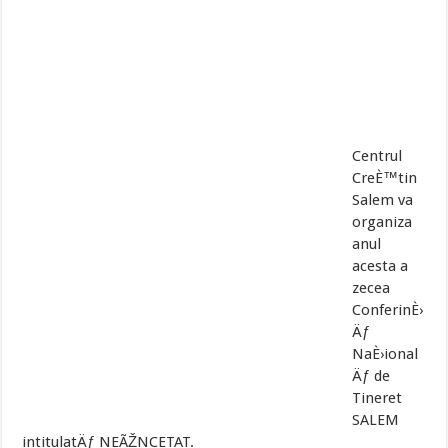
Centrul
CreÈ™tin
Salem va
organiza
anul
acesta a
zecea
ConferinÈ›
Äƒ
NaÈ›ional
Äƒ de
Tineret
SALEM
intitulatÄƒ NEÃŽNCETAT.