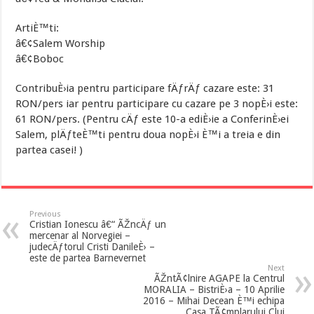
ArtiÈ™ti:
â€¢Salem Worship
â€¢Boboc
ContribuÈ›ia pentru participare fÄƒrÄƒ cazare este: 31
RON/pers iar pentru participare cu cazare pe 3 nopÈ›i este:
61 RON/pers. (Pentru cÄƒ este 10-a ediÈ›ie a ConferinÈ›ei
Salem, plÄƒteÈ™ti pentru doua nopÈ›i È™i a treia e din
partea casei! )
Previous
Cristian Ionescu â€“ ÃŽncÄƒ un
mercenar al Norvegiei –
judecÄƒtorul Cristi DanileÈ› –
este de partea Barnevernet
Next
ÃŽntÃ¢lnire AGAPE la Centrul
MORALIA – BistriÈ›a – 10 Aprilie
2016 – Mihai Decean È™i echipa
Casa TÃ¢mplarului Cluj