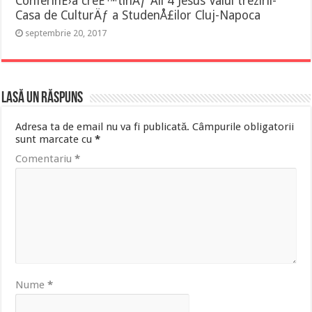
ConferinÈ›a creÈ™tinÄƒ All 4 Jesus Valul trezirii-
Casa de CulturÄƒ a StudenÅ£ilor Cluj-Napoca
septembrie 20, 2017
Lasă un răspuns
Adresa ta de email nu va fi publicată.
Câmpurile obligatorii
sunt marcate cu
*
Comentariu
*
Nume
*