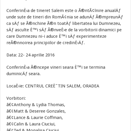
ConferinÈ›a de tineret Salem este o Ã®ntÃ¢lnire anualÄƒ
unde sute de tineri din RomÃ¢nia se adunÄƒ Ã®mpreunÄƒ
ca sÄƒ se Ã®nchine Ã®n toatÄƒ libertatea lui Dumnezeu,
sÄƒ asculte È™i sÄƒ Ã®nveÈ›e de la vorbitorii dinamici pe
care Dumnezeu ni-i aduce È™i sÄƒ experimenteze
reÃ®nnoirea principiilor de credinÈ›Äƒ.
Data: 22- 24 aprilie 2016
ConferinÈ›a Ã®ncepe vineri seara È™i se termina
duminicÄƒ seara.
LocaÈ›ie: CENTRUL CREÈ˜TIN SALEM, ORADEA
Vorbitori:
â€¢Anthony & Lydia Thomas,
â€¢Matt & Deseree Gonzales,
â€¢Lance & Laurie Coffman,
â€¢Calin & Laura Ciuciui,
â€¢Ted & Monalisa Ciuciui.