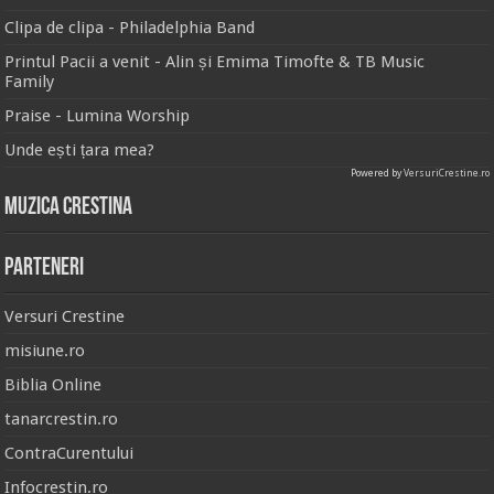
Clipa de clipa - Philadelphia Band
Printul Pacii a venit - Alin și Emima Timofte & TB Music
Family
Praise - Lumina Worship
Unde ești țara mea?
Powered by
VersuriCrestine.ro
Muzica Crestina
Parteneri
Versuri Crestine
misiune.ro
Biblia Online
tanarcrestin.ro
ContraCurentului
Infocrestin.ro