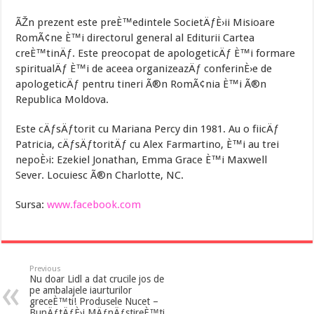
ÃŽn prezent este preÈ™edintele SocietÄƒÈ›ii Misioare
RomÃ¢ne È™i directorul general al Editurii Cartea
creÈ™tinÄƒ. Este preocopat de apologeticÄƒ È™i formare
spiritualÄƒ È™i de aceea organizeazÄƒ conferinÈ›e de
apologeticÄƒ pentru tineri Ã®n RomÃ¢nia È™i Ã®n
Republica Moldova.
Este cÄƒsÄƒtorit cu Mariana Percy din 1981. Au o fiicÄƒ
Patricia, cÄƒsÄƒtoritÄƒ cu Alex Farmartino, È™i au trei
nepoÈ›i: Ezekiel Jonathan, Emma Grace È™i Maxwell
Sever. Locuiesc Ã®n Charlotte, NC.
Sursa:
www.facebook.com
Previous
Nu doar Lidl a dat crucile jos de
pe ambalajele iaurturilor
greceÈ™ti! Produsele Nucet –
BunÄƒtÄƒÈ›i MÄƒnÄƒstireÈ™ti