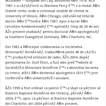
â€žBabeÈ™-Bolyaiâ€ din Cluj, absolvind Ã®n 1978. ÃŽn
1981 s-a cÄƒsÄƒtorit cu Mariana Percy È™i s-a mutat Ã®n
Statele Unite, unde a continuat studiile de chimie la
University of Illinois, Ã®n Chicago, obÈ›inÃ¢nd titlul de
doctor Ã®n È™tiinÈ›e Ã®n 1987. Apoi a lucrat Ã®n
cercetare fundamentalÄƒ È™i aplicatÄƒ timp de 20 de ani.
ÃŽn prezent studiazÄƒ pentru doctorat Ã®n apologeticÄƒ
la Southern Evangelical Seminary, Ã®n Charlotte, NC.
Din 1982 a Ã®nceput colaborarea cu Societatea
MisionarÄƒ RomÃ¢nÄƒ, traducÃ®nd peste 40 de cÄƒrÈ›i
È™i producÄƒnd emisiuni de radio. ÃŽn 2004, dupÄƒ
pensionarea Dr. Iosif Èšon, a fost ales preÈ™edinte al
SocietÄƒÈ›ii Misionare RomÃ¢ne È™i a dezvoltat lucrarea
cu tinerii, atÃ¢t Ã®n domeniul apologeticii cÃ¢t È™i prin
conferinÈ›e Ã®n universitÄƒÈ›i seculare.
ÃŽn 1990 a fost ordinat ca pastor È™i a slujit ca pÄƒstor al
Bisericii Baptiste RomÃ¢ne din Hickory, pÃ¢nÄƒ Ã®n
2004, È™i, apoi, ca pÄƒstor al Bisericii Baptiste RomÃ¢ne
din Charlotte, din 2004 pÃ¢nÄƒ Ã®n prezent.