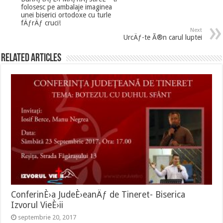
folosesc pe ambalaje imaginea
unei biserici ortodoxe cu turle
fÄƒrÄƒ cruci!
Next
UrcÄƒ-te Ã®n carul luptei
Related Articles
ConferinÈ›a JudeÈ›eanÄƒ de Tineret- Biserica
Izvorul VieÈ›ii
septembrie 20, 2017