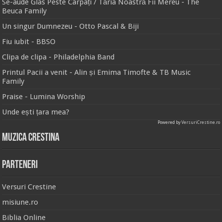
Se-aude Glas Peste Carpați / Tăria Noastră Fii Mereu - The
Beuca Family
Un singur Dumnezeu - Otto Pascal & Biji
Fiu iubit - BBSO
Clipa de clipa - Philadelphia Band
Printul Pacii a venit - Alin și Emima Timofte & TB Music
Family
Praise - Lumina Worship
Unde ești țara mea?
Powered by
VersuriCrestine.ro
Muzica Crestina
Parteneri
Versuri Crestine
misiune.ro
Biblia Online