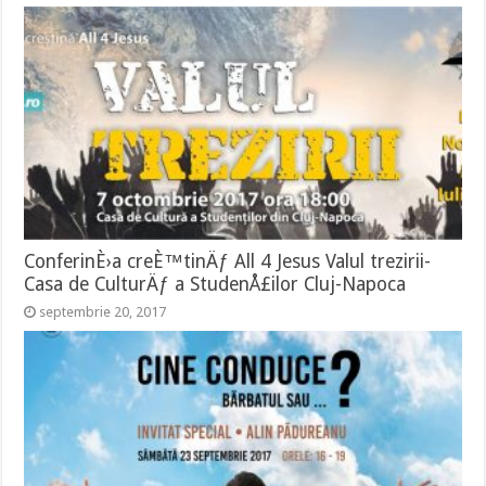
ConferinÈ›a creÈ™tinÄƒ All 4 Jesus Valul trezirii-
Casa de CulturÄƒ a StudenÅ£ilor Cluj-Napoca
septembrie 20, 2017