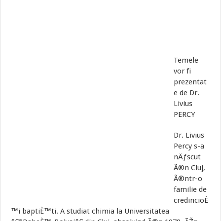
Temele
vor fi
prezentat
e de Dr.
Livius
PERCY
Dr. Livius
Percy s-a
nÄƒscut
Ã®n Cluj,
Ã®ntr-o
familie de
credincioÈ
™i baptiÈ™ti. A studiat chimia la Universitatea