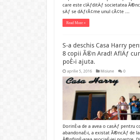
care este clÄƒditÄƒ societatea Ã®n
sÄƒ se dÄƒrÃ¢me unul cÃ¢te …
Read More »
S-a deschis Casa Harry pen
8 copii Ã®n Arad! AflÄƒ cu
poÈ›i ajuta.
aprilie 5, 2016
Misiune
0
DorinÈ›a de a avea o casÄƒ pentru co
abandonaÈ›i, a existat Ã®ncÄƒ de la
Ã®nfiinÈ›area asociaÈ›iei noastre. D