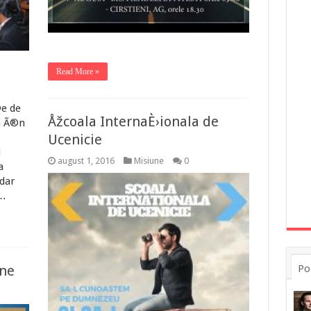
Read More »
©e de
Åžcoala InternaÈ›ionala de
m Ã®n
Ucenicie
i
august 1, 2016
Misiune
0
a
 dar
 …
une
Po