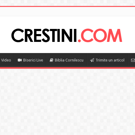
i Video
Biserici Live
Biblia Cornilescu
Trimite un articol