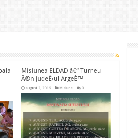
oala
Misiunea ELDAD â€“ Turneu
Ã®n judeÈ›ul ArgeÈ™
august 2, 2016
Misiune
0