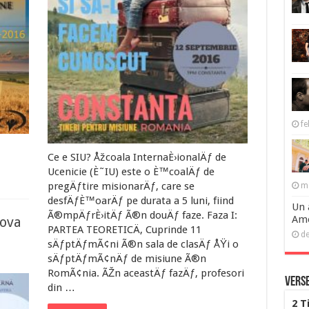
fe
Ce e SIU? Åžcoala InternaÈ›ionalÄƒ de
Ucenicie (È˜IU) este o È™coalÄƒ de
pregÄƒtire misionarÄƒ, care se
ma
desfÄƒÈ™oarÄƒ pe durata a 5 luni, fiind
Un 
Ã®mpÄƒrÈ›itÄƒ Ã®n douÄƒ faze. Faza I:
Ame
dova
PARTEA TEORETICÄ‚ Cuprinde 11
de
sÄƒptÄƒmÃ¢ni Ã®n sala de clasÄƒ ÅŸi o
sÄƒptÄƒmÃ¢nÄƒ de misiune Ã®n
RomÃ¢nia. ÃŽn aceastÄƒ fazÄƒ, profesori
Verse
din …
2 T