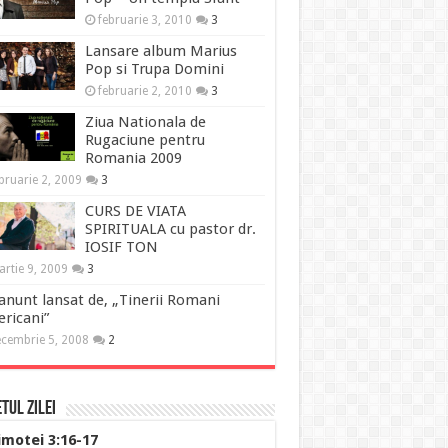
februarie 3, 2010
3
Lansare album Marius
Pop si Trupa Domini
februarie 2, 2010
3
Ziua Nationala de
Rugaciune pentru
Romania 2009
bruarie 2, 2009
3
CURS DE VIATA
SPIRITUALA cu pastor dr.
IOSIF TON
rtie 9, 2009
3
anunt lansat de, „Tinerii Romani
ricani”
cembrie 5, 2008
2
tul Zilei
imotei 3:16-17