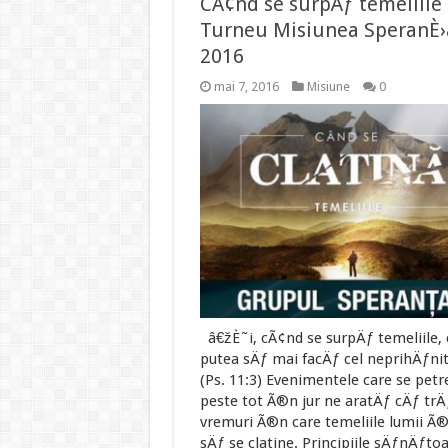
CÃ¢nd se surpÄƒ temeliile 
Turneu Misiunea SperanÈ›
2016
mai 7, 2016
Misiune
0
â€žÈ˜i, cÃ¢nd se surpÄƒ temeliile, 
putea sÄƒ mai facÄƒ cel neprihÄƒnit
(Ps. 11:3) Evenimentele care se petr
peste tot Ã®n jur ne aratÄƒ cÄƒ tr
vremuri Ã®n care temeliile lumii Ã
sÄƒ se clatine. Principiile sÄƒnÄƒto