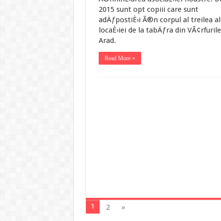
2015 sunt opt copiii care sunt
adÄƒpostiÈ›i Ã®n corpul al treilea al
locaÈ›iei de la tabÄƒra din VÃ¢rfurile,
Arad.
Read More »
1
2
»