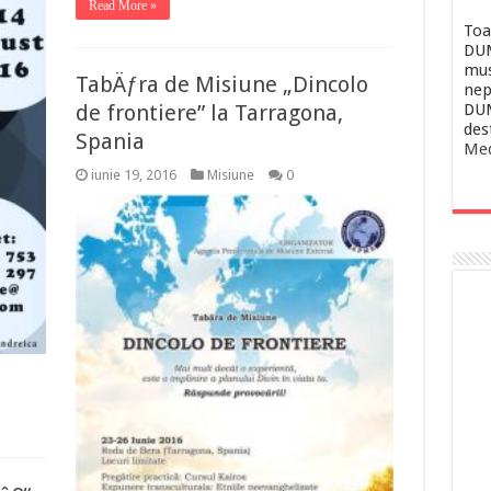
Read More »
Toa
DUM
mus
TabÄƒra de Misiune „Dincolo
nep
de frontiere” la Tarragona,
DUM
des
Spania
Med
iunie 19, 2016
Misiune
0