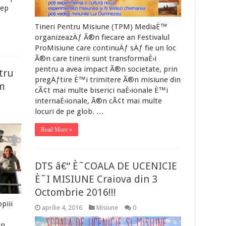
cep
Tineri Pentru Misiune (TPM) MediaÈ™
organizeazÄƒ Ã®n fiecare an Festivalul
ProMisiune care continuÄƒ sÄƒ fie un loc
Ã®n care tinerii sunt transformaÈ›i
pentru a avea impact Ã®n societate, prin
tru
pregÄƒtire È™i trimitere Ã®n misiune din
m
cÃ¢t mai multe biserici naÈ›ionale È™i
internaÈ›ionale, Ã®n cÃ¢t mai multe
locuri de pe glob. …
Read More »
DTS â€“ È˜COALA DE UCENICIE
È˜I MISIUNE Craiova din 3
Octombrie 2016!!!
piii
aprilie 4, 2016
Misiune
0
in