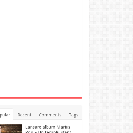
pular
Recent
Comments
Tags
Lansare album Marius
Pop – Un templu Sfant