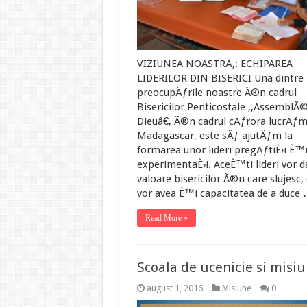
VIZIUNEA NOASTRÄ‚: ECHIPAREA
LIDERILOR DIN BISERICI Una dintre
preocupÄƒrile noastre Ã®n cadrul
Bisericilor Penticostale ,,AssemblÃ
Dieuâ€, Ã®n cadrul cÄƒrora lucrÄƒ
Madagascar, este sÄƒ ajutÄƒm la
formarea unor lideri pregÄƒtiÈ›i È™
experimentaÈ›i. AceÈ™ti lideri vor d
valoare bisericilor Ã®n care slujesc,
vor avea È™i capacitatea de a duce
Read More »
Scoala de ucenicie si misi
august 1, 2016
Misiune
0