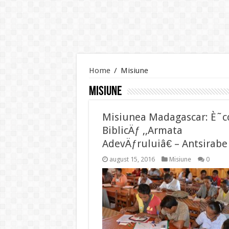
Home
/
Misiune
Misiune
Misiunea Madagascar: È˜c
BiblicÄƒ ,,Armata
AdevÄƒruluiâ€ – Antsirabe
august 15, 2016
Misiune
0