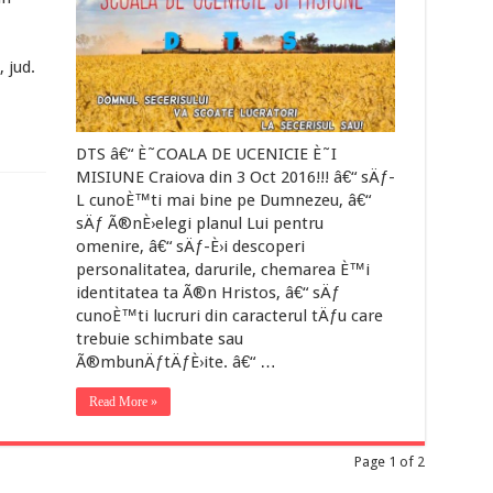
 jud.
DTS â€“ È˜COALA DE UCENICIE È˜I
MISIUNE Craiova din 3 Oct 2016!!! â€“ sÄƒ-
L cunoÈ™ti mai bine pe Dumnezeu, â€“
sÄƒ Ã®nÈ›elegi planul Lui pentru
omenire, â€“ sÄƒ-È›i descoperi
personalitatea, darurile, chemarea È™i
identitatea ta Ã®n Hristos, â€“ sÄƒ
cunoÈ™ti lucruri din caracterul tÄƒu care
trebuie schimbate sau
Ã®mbunÄƒtÄƒÈ›ite. â€“ …
Read More »
Page 1 of 2