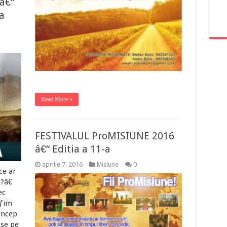
â€“
a
Read More »
FESTIVALUL ProMISIUNE 2016
â€“ Editia a 11-a
aprilie 7, 2016
Misiune
0
ce ar
?â€
ec
Äƒim
®ncep
ase pe