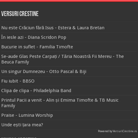
Versuri Crestine
Nu este Crăciun fără Isus - Estera & Laura Bretan
În iesle azi - Diana Scridon Pop
Bucurie in suflet - Familia Timofte
Se-aude Glas Peste Carpați / Tăria Noastră Fii Mereu - The
Beuca Family
Un singur Dumnezeu - Otto Pascal & Biji
Fiu iubit - BBSO
Clipa de clipa - Philadelphia Band
Printul Pacii a venit - Alin și Emima Timofte & TB Music
Family
Praise - Lumina Worship
Unde ești țara mea?
Powered by
VersuriCrestine.ro