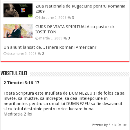
Ziua Nationala de Rugaciune pentru Romania
2009
februarie 2, 2009
3
CURS DE VIATA SPIRITUALA cu pastor dr.
IOSIF TON
martie 9, 2009
3
Un anunt lansat de, „Tinerii Romani Americani”
decembrie 5, 2008
2
Versetul Zilei
2 Timotei 3:16-17
Toata Scriptura este insuflata de DUMNEZEU si de folos ca sa
invete, sa mustre, sa indrepte, sa dea intelepciune in
neprihanire, pentru ca omul lui DUMNEZEU sa fie desavarsit
si cu totul destoinic pentru orice lucrare buna.
Meditatia Zilei
Powered by
Biblia Online