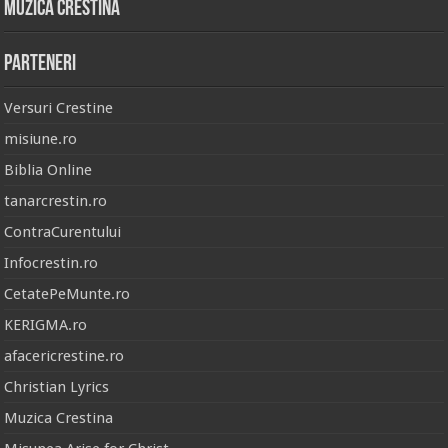
Muzica Crestina
Parteneri
Versuri Crestine
misiune.ro
Biblia Online
tanarcrestin.ro
ContraCurentului
Infocrestin.ro
CetatePeMunte.ro
KERIGMA.ro
afacericrestine.ro
Christian Lyrics
Muzica Crestina