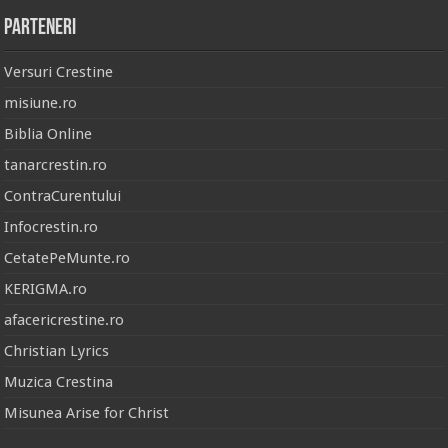
Parteneri
Versuri Crestine
misiune.ro
Biblia Online
tanarcrestin.ro
ContraCurentului
Infocrestin.ro
CetatePeMunte.ro
KERIGMA.ro
afacericrestine.ro
Christian Lyrics
Muzica Crestina
Misunea Arise for Christ