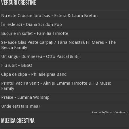
Versuri Crestine
Nu este Crăciun fără Isus - Estera & Laura Bretan
În iesle azi - Diana Scridon Pop
Bucurie in suflet - Familia Timofte
Se-aude Glas Peste Carpați / Tăria Noastră Fii Mereu - The
Beuca Family
Un singur Dumnezeu - Otto Pascal & Biji
Fiu iubit - BBSO
Clipa de clipa - Philadelphia Band
Printul Pacii a venit - Alin și Emima Timofte & TB Music
Family
Praise - Lumina Worship
Unde ești țara mea?
Powered by
VersuriCrestine.ro
Muzica Crestina