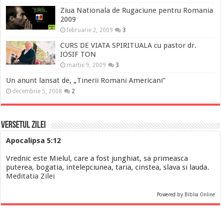
Ziua Nationala de Rugaciune pentru Romania
2009
februarie 2, 2009
3
CURS DE VIATA SPIRITUALA cu pastor dr.
IOSIF TON
martie 9, 2009
3
Un anunt lansat de, „Tinerii Romani Americani”
decembrie 5, 2008
2
Versetul Zilei
Apocalipsa 5:12
Vrednic este Mielul, care a fost junghiat, sa primeasca
puterea, bogatia, intelepciunea, taria, cinstea, slava si lauda.
Meditatia Zilei
Powered by
Biblia Online