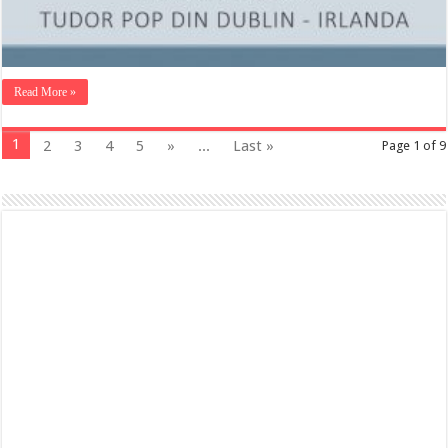
Read More »
1
2
3
4
5
»
...
Last »
Page 1 of 9