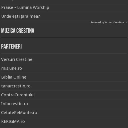
Praise - Lumina Worship
Unde ești țara mea?
Powered by
VersuriCrestine.ro
Muzica Crestina
Parteneri
Versuri Crestine
misiune.ro
Biblia Online
tanarcrestin.ro
ContraCurentului
Infocrestin.ro
CetatePeMunte.ro
KERIGMA.ro