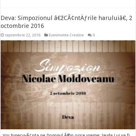
Deva: Simpozionul â€žCÃ¢ntÄƒrile haruluiâ€, 2
octombrie 2016
septembrie 22, 2016
Evenimente Crestine
0
„Voi binecuvÃ¢nta pe Domnul Ã®n orice vreme; lauda Lui va fi