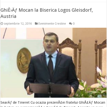
GhiÈ›Äƒ Mocan la Biserica Logos Gleisdorf,
Austria
septembrie 12, 2016
Evenimente Crestine
0
SearÄƒ de Tineret Cu ocazia prezenÅ£ei fratelui GhiÅ£Äƒ Mocan