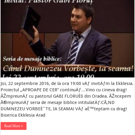
Joi, 22 septembrie 2016, de la ora 19:00 vÄƒ invitÄƒm la Ekklesia.
Proiectul „APROAPE DE CER” continuÄƒ…Vino cu cineva drag!
ÃŽmpreunÄƒ cu pastorul GABI FLORUÈš din Oradea. ÃŽncepem
Ã®mpreunÄƒ seria de mesaje biblice intitulatÄƒ:CÃ‚ND
DUMNEZEU VORBEÈ˜TE, IA SEAMA! VÄƒ aÈ™teptam cu drag!
Biserica Ekklesia Arad
Read More »