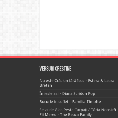
Versuri Crestine
Nu este Crăciun fără Isus - Estera & Laura
Bretan
În iesle azi - Diana Scridon Pop
Bucurie in suflet - Familia Timofte
Se-aude Glas Peste Carpați / Tăria Noastră
Fii Mereu - The Beuca Family