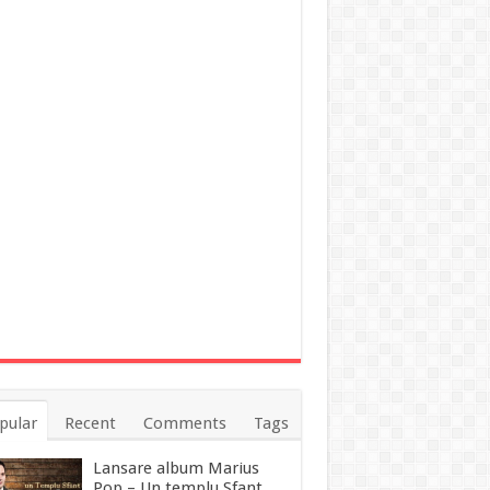
pular
Recent
Comments
Tags
Lansare album Marius
Pop – Un templu Sfant