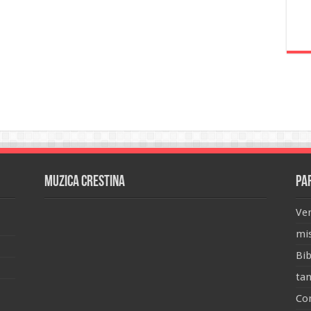
Muzica Crestina
Pa
Ver
mis
Bib
tan
Con