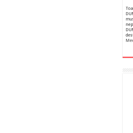
Toa
DUM
mus
nep
DUM
des
Med