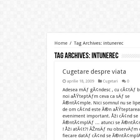
Home
/
Tag Archives: intunerec
Tag Archives:
intunerec
Cugetare despre viata
aprilie 18, 2009
Cugetari
0
Adesea mÄƒ gÃ¢ndesc , cu cÃ¢tÄƒ b
noi aÅŸteptÄƒm ceva ca sÄƒ se
Ã®ntÃ¢mple. Nici somnul nu se lip
de om cÃ¢nd este Ã®n aÅŸteptarea
eveniment important. Åži cÃ¢nd se
Ã®ntÃ¢mplÄƒ … atunci se Ã®ntÃ¢
! Åži atÃ¢t?! ÃŽnsÄƒ nu observÄƒm 
fiecare datÄƒ cÃ¢nd se Ã®ntÃ¢mpl