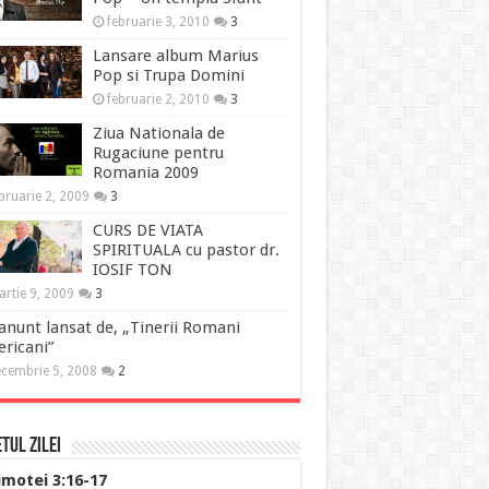
februarie 3, 2010
3
Lansare album Marius
Pop si Trupa Domini
februarie 2, 2010
3
Ziua Nationala de
Rugaciune pentru
Romania 2009
bruarie 2, 2009
3
CURS DE VIATA
SPIRITUALA cu pastor dr.
IOSIF TON
rtie 9, 2009
3
anunt lansat de, „Tinerii Romani
ricani”
cembrie 5, 2008
2
tul Zilei
imotei 3:16-17