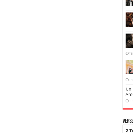
fe
ma
Un 
Ame
de
Verse
2 T