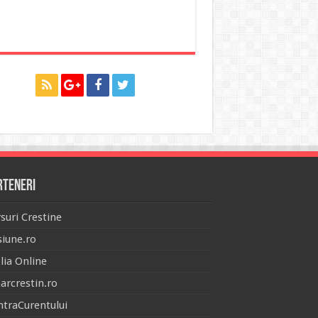
rteneri
suri Crestine
iune.ro
lia Online
arcrestin.ro
traCurentului