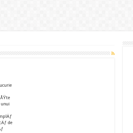
ucurie
eÅŸte
 unui
mplÄƒ
cÄƒ de
Äƒ