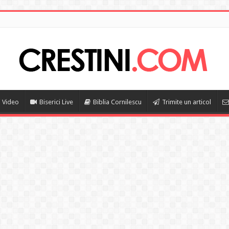
i Video
Biserici Live
Biblia Cornilescu
Trimite un articol