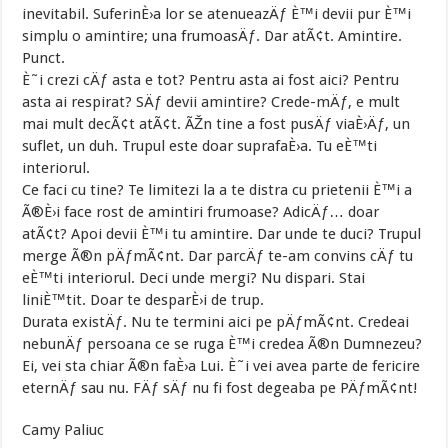
inevitabil. SuferinÈ›a lor se atenueazÄƒ È™i devii pur È™i
simplu o amintire; una frumoasÄƒ. Dar atÃ¢t. Amintire.
Punct.
È˜i crezi cÄƒ asta e tot? Pentru asta ai fost aici? Pentru
asta ai respirat? SÄƒ devii amintire? Crede-mÄƒ, e mult
mai mult decÃ¢t atÃ¢t. ÃŽn tine a fost pusÄƒ viaÈ›Äƒ, un
suflet, un duh. Trupul este doar suprafaÈ›a. Tu eÈ™ti
interiorul.
Ce faci cu tine? Te limitezi la a te distra cu prietenii È™i a
Ã®È›i face rost de amintiri frumoase? AdicÄƒ… doar
atÃ¢t? Apoi devii È™i tu amintire. Dar unde te duci? Trupul
merge Ã®n pÄƒmÃ¢nt. Dar parcÄƒ te-am convins cÄƒ tu
eÈ™ti interiorul. Deci unde mergi? Nu dispari. Stai
liniÈ™tit. Doar te desparÈ›i de trup.
Durata existÄƒ. Nu te termini aici pe pÄƒmÃ¢nt. Credeai
nebunÄƒ persoana ce se ruga È™i credea Ã®n Dumnezeu?
Ei, vei sta chiar Ã®n faÈ›a Lui. È˜i vei avea parte de fericire
eternÄƒ sau nu. FÄƒ sÄƒ nu fi fost degeaba pe PÄƒmÃ¢nt!
Camy Paliuc