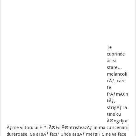
Te
cuprinde
acea
stare…
melancoli
cÄƒ, care
te
frÄƒmÃ¢n
tÄƒ,
strigÄƒ la
tine cu
Ã®ngrijor
Äƒrile viitorului È™i Ã®È›i Ã®ntristeazÄƒ inima cu scenarii
dureroase. Ce ai sÄƒ faci? Unde ai sÄƒ mergi? Cine va face