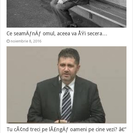
Ce seamÄƒnÄƒ omul, aceea va ÅŸi secera…
noiembrie 8, 2016
Tu cÃ¢nd treci pe lÃ£ngÄƒ oameni pe cine vezi? â€“