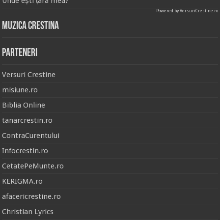
Unde ești țara mea?
Powered by
VersuriCrestine.ro
Muzica Crestina
Parteneri
Versuri Crestine
misiune.ro
Biblia Online
tanarcrestin.ro
ContraCurentului
Infocrestin.ro
CetatePeMunte.ro
KERIGMA.ro
afacericrestine.ro
Christian Lyrics