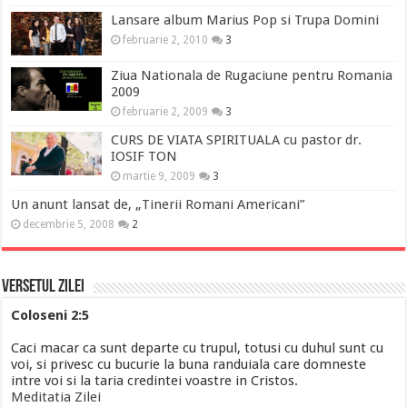
Lansare album Marius Pop si Trupa Domini
februarie 2, 2010
3
Ziua Nationala de Rugaciune pentru Romania
2009
februarie 2, 2009
3
CURS DE VIATA SPIRITUALA cu pastor dr.
IOSIF TON
martie 9, 2009
3
Un anunt lansat de, „Tinerii Romani Americani”
decembrie 5, 2008
2
Versetul Zilei
Coloseni 2:5
Caci macar ca sunt departe cu trupul, totusi cu duhul sunt cu
voi, si privesc cu bucurie la buna randuiala care domneste
intre voi si la taria credintei voastre in Cristos.
Meditatia Zilei