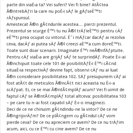
parte din viaÈ›a ta? Vei suferi? Vei fi bine? AtÃ¢tea
Ã®ntrebÄƒri la care nu poÈ›i sÄƒ le gÄƒseÈ™ti
rÄƒspunsul.
Amestecat Ã®n gÃ¢ndurile acestea… pierzi prezentul.
Prezentul se scurge È™i tu nu Ã®l trÄƒieÈ™ti pentru cÄƒ
eÈ™ti prea ocupat cu viitorul. È˜i mÄƒcar dacÄƒ ai rezolva
ceva, dacÄƒ ai putea sÄƒ Ã®l creezi aÈ™a cum doreÈ™ti.
Toate sunt doar scenarii. Imaginate È™i neÃ®nfÄƒptuite.
Pentru cÄƒ viaÈ›a are grijÄƒ sÄƒ te surprindÄƒ. Poate È›i-ai
Ã®nchipuit toate cele 101 de posibilitÄƒÈ›i È™i cÃ¢nd
situaÈ›ia respectivÄƒ devine fapt, observi cÄƒ nu ai luat
Ã®n considerare posibilitatea 102. SÄƒ presupunem cÄƒ ai
fost atÃ¢t de meticulos Ã®ncÃ¢t nici aceasta nu È›i-a
scÄƒpat. Ei, ce se mai Ã®ntÃ¢mplÄƒ acum? Vei fi uimit de
faptul cÄƒ se Ã®ntÃ¢mplÄƒ total altceva: posibilitatea 103
– pe care tu n-ai fost capabil sÄƒ È›i-o imaginezi.
Deci de ce ne chinuim gÃ¢ndindu-ne la viitor? De ce ne
Ã®ngrijorÄƒm? De ce plÃ¢ngem cu gÃ¢ndul cÄƒ vom
pierde ceva? De ce nu apreciem ce avem? De ce nu trÄƒim
acum, aici, cu ce È™i cu cine avem? De ce nu