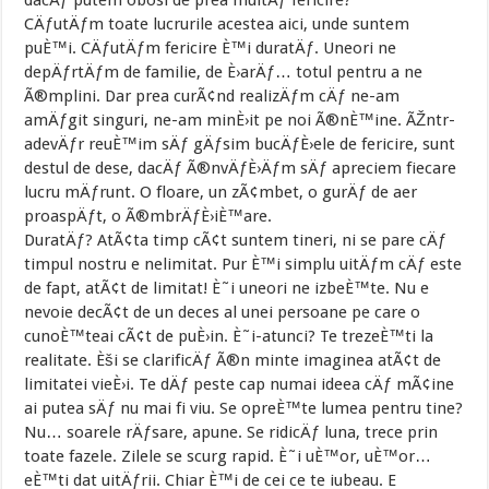
CÄƒutÄƒm toate lucrurile acestea aici, unde suntem
puÈ™i. CÄƒutÄƒm fericire È™i duratÄƒ. Uneori ne
depÄƒrtÄƒm de familie, de È›arÄƒ… totul pentru a ne
Ã®mplini. Dar prea curÃ¢nd realizÄƒm cÄƒ ne-am
amÄƒgit singuri, ne-am minÈ›it pe noi Ã®nÈ™ine. ÃŽntr-
adevÄƒr reuÈ™im sÄƒ gÄƒsim bucÄƒÈ›ele de fericire, sunt
destul de dese, dacÄƒ Ã®nvÄƒÈ›Äƒm sÄƒ apreciem fiecare
lucru mÄƒrunt. O floare, un zÃ¢mbet, o gurÄƒ de aer
proaspÄƒt, o Ã®mbrÄƒÈ›iÈ™are.
DuratÄƒ? AtÃ¢ta timp cÃ¢t suntem tineri, ni se pare cÄƒ
timpul nostru e nelimitat. Pur È™i simplu uitÄƒm cÄƒ este
de fapt, atÃ¢t de limitat! È˜i uneori ne izbeÈ™te. Nu e
nevoie decÃ¢t de un deces al unei persoane pe care o
cunoÈ™teai cÃ¢t de puÈ›in. È˜i-atunci? Te trezeÈ™ti la
realitate. Èši se clarificÄƒ Ã®n minte imaginea atÃ¢t de
limitatei vieÈ›i. Te dÄƒ peste cap numai ideea cÄƒ mÃ¢ine
ai putea sÄƒ nu mai fi viu. Se opreÈ™te lumea pentru tine?
Nu… soarele rÄƒsare, apune. Se ridicÄƒ luna, trece prin
toate fazele. Zilele se scurg rapid. È˜i uÈ™or, uÈ™or…
eÈ™ti dat uitÄƒrii. Chiar È™i de cei ce te iubeau. E