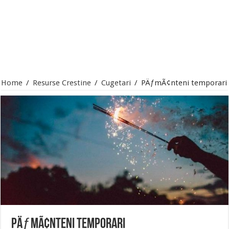
Home
/
Resurse Crestine
/
Cugetari
/
PÄƒmÃ¢nteni temporari
PÄƒmÃ¢nteni temporari