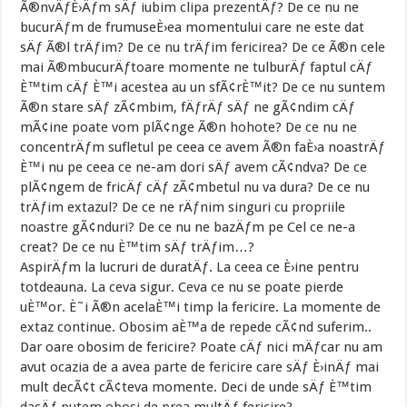
Ã®nvÄƒÈ›Äƒm sÄƒ iubim clipa prezentÄƒ? De ce nu ne
bucurÄƒm de frumuseÈ›ea momentului care ne este dat
sÄƒ Ã®l trÄƒim? De ce nu trÄƒim fericirea? De ce Ã®n cele
mai Ã®mbucurÄƒtoare momente ne tulburÄƒ faptul cÄƒ
È™tim cÄƒ È™i acestea au un sfÃ¢rÈ™it? De ce nu suntem
Ã®n stare sÄƒ zÃ¢mbim, fÄƒrÄƒ sÄƒ ne gÃ¢ndim cÄƒ
mÃ¢ine poate vom plÃ¢nge Ã®n hohote? De ce nu ne
concentrÄƒm sufletul pe ceea ce avem Ã®n faÈ›a noastrÄƒ
È™i nu pe ceea ce ne-am dori sÄƒ avem cÃ¢ndva? De ce
plÃ¢ngem de fricÄƒ cÄƒ zÃ¢mbetul nu va dura? De ce nu
trÄƒim extazul? De ce ne rÄƒnim singuri cu propriile
noastre gÃ¢nduri? De ce nu ne bazÄƒm pe Cel ce ne-a
creat? De ce nu È™tim sÄƒ trÄƒim…?
AspirÄƒm la lucruri de duratÄƒ. La ceea ce È›ine pentru
totdeauna. La ceva sigur. Ceva ce nu se poate pierde
uÈ™or. È˜i Ã®n acelaÈ™i timp la fericire. La momente de
extaz continue. Obosim aÈ™a de repede cÃ¢nd suferim..
Dar oare obosim de fericire? Poate cÄƒ nici mÄƒcar nu am
avut ocazia de a avea parte de fericire care sÄƒ È›inÄƒ mai
mult decÃ¢t cÃ¢teva momente. Deci de unde sÄƒ È™tim
dacÄƒ putem obosi de prea multÄƒ fericire?