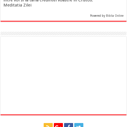
intre voi si la taria credintei voastre in Cristos.
Meditatia Zilei
Powered by
Biblia Online