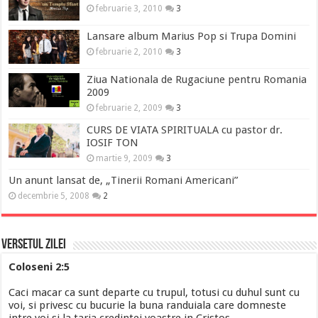
februarie 3, 2010
3
Lansare album Marius Pop si Trupa Domini
februarie 2, 2010
3
Ziua Nationala de Rugaciune pentru Romania
2009
februarie 2, 2009
3
CURS DE VIATA SPIRITUALA cu pastor dr.
IOSIF TON
martie 9, 2009
3
Un anunt lansat de, „Tinerii Romani Americani”
decembrie 5, 2008
2
Versetul Zilei
Coloseni 2:5
Caci macar ca sunt departe cu trupul, totusi cu duhul sunt cu
voi, si privesc cu bucurie la buna randuiala care domneste