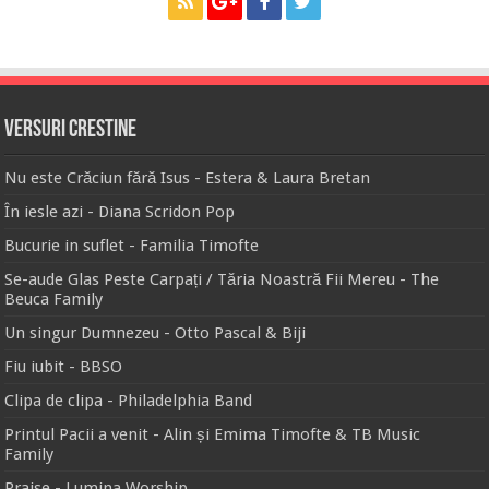
Versuri Crestine
Nu este Crăciun fără Isus - Estera & Laura Bretan
În iesle azi - Diana Scridon Pop
Bucurie in suflet - Familia Timofte
Se-aude Glas Peste Carpați / Tăria Noastră Fii Mereu - The
Beuca Family
Un singur Dumnezeu - Otto Pascal & Biji
Fiu iubit - BBSO
Clipa de clipa - Philadelphia Band
Printul Pacii a venit - Alin și Emima Timofte & TB Music
Family
Praise - Lumina Worship