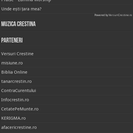
Unde ești țara mea?
Powered by
VersuriCrestine.ro
Muzica Crestina
Parteneri
Versuri Crestine
misiune.ro
Biblia Online
tanarcrestin.ro
ContraCurentului
Infocrestin.ro
CetatePeMunte.ro
KERIGMA.ro
afacericrestine.ro