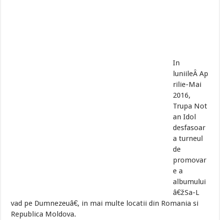
In
luniileÂ Ap
rilie-Mai
2016,
Trupa Not
an Idol
desfasoar
a turneul
de
promovar
e a
albumului
â€žSa-L
vad pe Dumnezeuâ€, in mai multe locatii din Romania si
Republica Moldova.