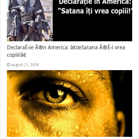
DeclaraÈ›ie Ã®n America: â€œSatana Ã®È›i vrea
copiii!â€
august 21, 2018