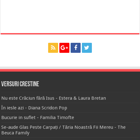
Versuri Crestine
Nu este Crăciun fără Isus - Estera & Laura Bretan
În iesle azi - Diana Scridon Pop
Bucurie in suflet - Familia Timofte
Se-aude Glas Peste Carpați / Tăria Noastră Fii Mereu - The
Beuca Family