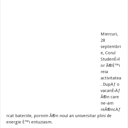
Miercuri,
28
septembri
e, Corul
StudenÈ›il
or Ã®È™i
reia
activitatea
. DupÄƒ o
vacanÈ›Äƒ
Ã®n care
ne-am
reÃ®ncÄƒ
rcat bateriile, pornim Ã®n noul an universitar plini de
energie È™i entuziasm.