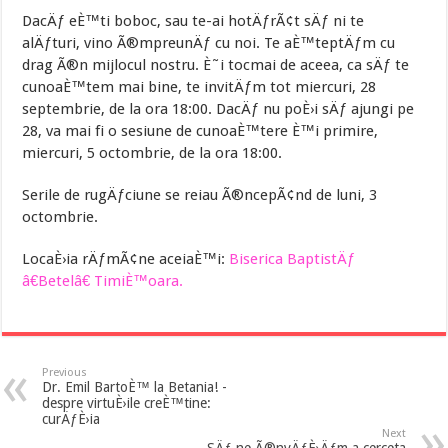
DacÄƒ eÈ™ti boboc, sau te-ai hotÄƒrÃ¢t sÄƒ ni te
alÄƒturi, vino Ã®mpreunÄƒ cu noi. Te aÈ™teptÄƒm cu
drag Ã®n mijlocul nostru. È˜i tocmai de aceea, ca sÄƒ te
cunoaÈ™tem mai bine, te invitÄƒm tot miercuri, 28
septembrie, de la ora 18:00. DacÄƒ nu poÈ›i sÄƒ ajungi pe
28, va mai fi o sesiune de cunoaÈ™tere È™i primire,
miercuri, 5 octombrie, de la ora 18:00.
Serile de rugÄƒciune se reiau Ã®ncepÃ¢nd de luni, 3
octombrie.
LocaÈ›ia rÄƒmÃ¢ne aceiaÈ™i:
Biserica BaptistÄƒ
â€Betelâ€ TimiÈ™oara.
Previous
Dr. Emil BartoÈ™ la Betania! -
despre virtuÈ›ile creÈ™tine:
curÄƒÈ›ia
Next
SÄƒ ne Ã®nvÄƒÈ›Äƒm a cerceta