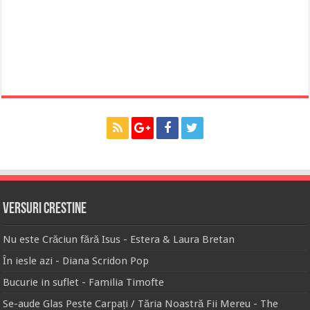
Versuri Crestine
Nu este Crăciun fără Isus - Estera & Laura Bretan
În iesle azi - Diana Scridon Pop
Bucurie in suflet - Familia Timofte
Se-aude Glas Peste Carpați / Tăria Noastră Fii Mereu - The