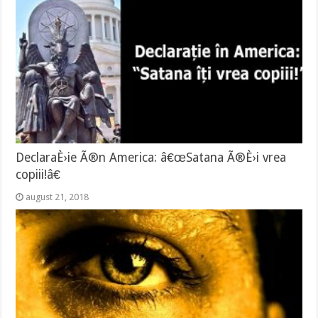
DeclaraÈ›ie Ã®n America: â€œSatana Ã®È›i vrea
copiii!â€
august 21, 2018