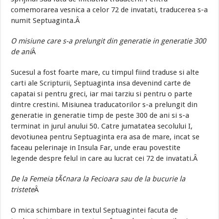
comemorarea vesnica a celor 72 de invatati, traducerea s-a
numit Septuaginta.Â
O misiune care s-a prelungit din generatie in generatie 300
de ani
Â
Sucesul a fost foarte mare, cu timpul fiind traduse si alte
carti ale Scripturii, Septuaginta insa devenind carte de
capatai si pentru greci, iar mai tarziu si pentru o parte
dintre crestini. Misiunea traducatorilor s-a prelungit din
generatie in generatie timp de peste 300 de ani si s-a
terminat in jurul anului 50. Catre jumatatea secolului I,
devotiunea pentru Septuaginta era asa de mare, incat se
faceau pelerinaje in Insula Far, unde erau povestite
legende despre felul in care au lucrat cei 72 de invatati.Â
De la Femeia tÃ¢nara la Fecioara sau de la bucurie la
tristete
Â
O mica schimbare in textul Septuagintei facuta de