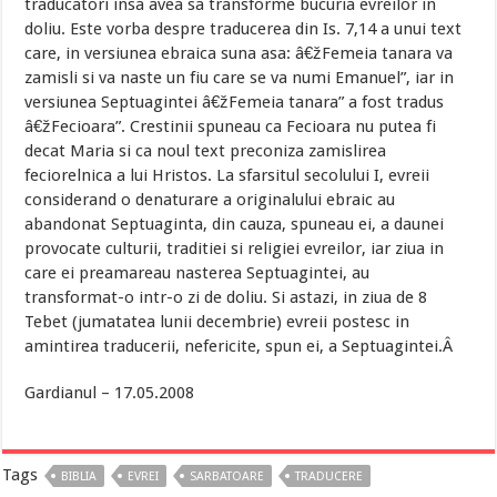
traducatori insa avea sa transforme bucuria evreilor in
doliu. Este vorba despre traducerea din Is. 7,14 a unui text
care, in versiunea ebraica suna asa: â€žFemeia tanara va
zamisli si va naste un fiu care se va numi Emanuel”, iar in
versiunea Septuagintei â€žFemeia tanara” a fost tradus
â€žFecioara”. Crestinii spuneau ca Fecioara nu putea fi
decat Maria si ca noul text preconiza zamislirea
feciorelnica a lui Hristos. La sfarsitul secolului I, evreii
considerand o denaturare a originalului ebraic au
abandonat Septuaginta, din cauza, spuneau ei, a daunei
provocate culturii, traditiei si religiei evreilor, iar ziua in
care ei preamareau nasterea Septuagintei, au
transformat-o intr-o zi de doliu. Si astazi, in ziua de 8
Tebet (jumatatea lunii decembrie) evreii postesc in
amintirea traducerii, nefericite, spun ei, a Septuagintei.Â
Gardianul – 17.05.2008
Tags
BIBLIA
EVREI
SARBATOARE
TRADUCERE