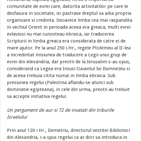
comunitate de evrei care, datorita activitatilor pe care le
desfasura in societate, isi pastrase dreptul sa aiba propria
organizare si credinta. Deoarece limba cea mai raspandita
in vechiul Orient in perioada aceea era greaca, multi evrei
evlaviosi nu mai cunosteau ebraica, iar traducerea
Scripturii in limba greaca era considerata de catre ei de
mare ajutor. Pe la anul 250 i.Hr., regele Ptolemeu al II-lea
a incredintat misiunea de traducere a Legii unui grup de
evrei din Alexandria, dar preotii de la Ierusalim s-au opus,
considerand ca Legea era Insusi Cuvantul lui Dumnezeu si
de aceea trebuia citita numai in limba ebraica. Sub
presiunea regelui (Palestina aflandu-se atunci sub
dominatie egipteana), in cele din urma, preotii au trebuit
sa accepte initiativa regelui.
Un pergament de aur si 72 de invatati din triburile
Israelului
Prin anul 120 i Hr., Demetriu, directorul vestitei Biblioteci
din Alexandria, i-a spus regelui ca ar dori sa introduca in