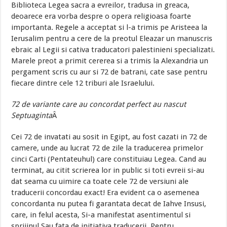
Biblioteca Legea sacra a evreilor, tradusa in greaca,
deoarece era vorba despre o opera religioasa foarte
importanta. Regele a acceptat si l-a trimis pe Aristeea la
Ierusalim pentru a cere de la preotul Eleazar un manuscris
ebraic al Legii si cativa traducatori palestinieni specializati.
Marele preot a primit cererea si a trimis la Alexandria un
pergament scris cu aur si 72 de batrani, cate sase pentru
fiecare dintre cele 12 triburi ale Israelului.
72 de variante care au concordat perfect au nascut
Septuaginta
Â
Cei 72 de invatati au sosit in Egipt, au fost cazati in 72 de
camere, unde au lucrat 72 de zile la traducerea primelor
cinci Carti (Pentateuhul) care constituiau Legea. Cand au
terminat, au citit scrierea lor in public si toti evreii si-au
dat seama cu uimire ca toate cele 72 de versiuni ale
traducerii concordau exact! Era evident ca o asemenea
concordanta nu putea fi garantata decat de Iahve Insusi,
care, in felul acesta, Si-a manifestat asentimentul si
sprijinul Sau fata de initiativa traducerii. Pentru