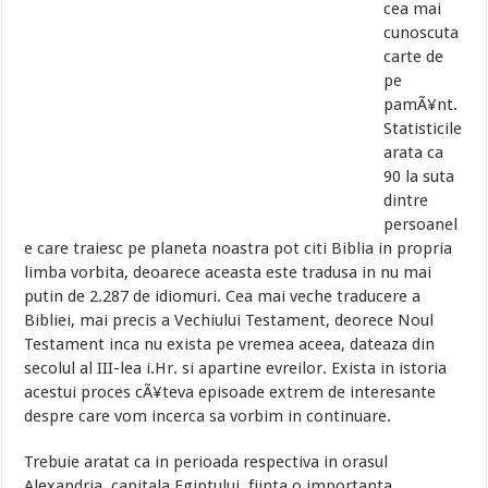
cea mai
cunoscuta
carte de
pe
pamÃ¥nt.
Statisticile
arata ca
90 la suta
dintre
persoanel
e care traiesc pe planeta noastra pot citi Biblia in propria
limba vorbita, deoarece aceasta este tradusa in nu mai
putin de 2.287 de idiomuri. Cea mai veche traducere a
Bibliei, mai precis a Vechiului Testament, deorece Noul
Testament inca nu exista pe vremea aceea, dateaza din
secolul al III-lea i.Hr. si apartine evreilor. Exista in istoria
acestui proces cÃ¥teva episoade extrem de interesante
despre care vom incerca sa vorbim in continuare.
Trebuie aratat ca in perioada respectiva in orasul
Alexandria, capitala Egiptului, fiinta o importanta