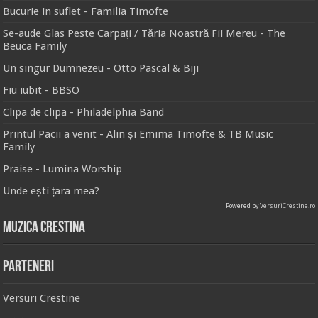
Bucurie in suflet - Familia Timofte
Se-aude Glas Peste Carpați / Tăria Noastră Fii Mereu - The
Beuca Family
Un singur Dumnezeu - Otto Pascal & Biji
Fiu iubit - BBSO
Clipa de clipa - Philadelphia Band
Printul Pacii a venit - Alin și Emima Timofte & TB Music
Family
Praise - Lumina Worship
Unde ești țara mea?
Powered by
VersuriCrestine.ro
Muzica Crestina
Parteneri
Versuri Crestine