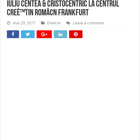
Iuliu Centea & Cristocentric la Centrul
CreÈ™tin RomÃ¢n Frankfurt
mai 29, 2017
Diverse
Leave a comment