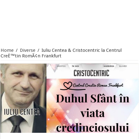
Home
/
Diverse
/
Iuliu Centea & Cristocentric la Centrul
CreÈ™tin RomÃ¢n Frankfurt