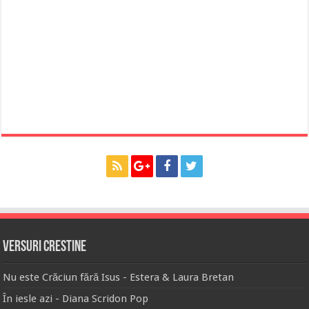
Versuri Crestine
Nu este Crăciun fără Isus - Estera & Laura Bretan
În iesle azi - Diana Scridon Pop