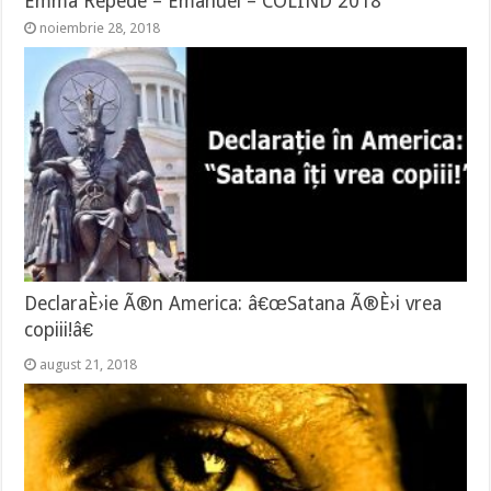
Emma Repede – Emanuel – COLIND 2018
noiembrie 28, 2018
DeclaraÈ›ie Ã®n America: â€œSatana Ã®È›i vrea
copiii!â€
august 21, 2018