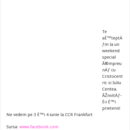
Te
aÈ™teptÄ
ƒm la un
weekend
special
Ã®mpreu
nÄƒ cu
Cristocent
ric si Iuliu
Centea.
ÃŽnvitÄƒ-
È›i È™i
prietenii!
Ne vedem pe 3 È™i 4 iunie la CCR Frankfurt
Sursa
: www.facebook.com