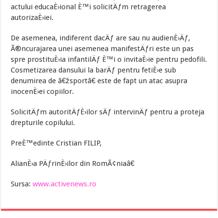
actului educaÈ›ional È™i solicitÄƒm retragerea
autorizaÈ›iei.
De asemenea, indiferent dacÄƒ are sau nu audienÈ›Äƒ,
Ã®ncurajarea unei asemenea manifestÄƒri este un pas
spre prostituÈ›ia infantilÄƒ È™i o invitaÈ›ie pentru pedofili.
Cosmetizarea dansului la barÄƒ pentru fetiÈ›e sub
denumirea de â€žsportâ€ este de fapt un atac asupra
inocenÈ›ei copiilor.
SolicitÄƒm autoritÄƒÈ›ilor sÄƒ intervinÄƒ pentru a proteja
drepturile copilului.
PreÈ™edinte Cristian FILIP,
AlianÈ›a PÄƒrinÈ›ilor din RomÃ¢niaâ€
Sursa:
www.activenews.ro