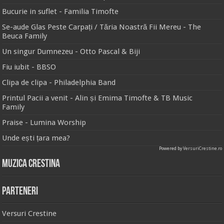
Bucurie in suflet - Familia Timofte
Se-aude Glas Peste Carpați / Tăria Noastră Fii Mereu - The
Beuca Family
Un singur Dumnezeu - Otto Pascal & Biji
Fiu iubit - BBSO
Clipa de clipa - Philadelphia Band
Printul Pacii a venit - Alin și Emima Timofte & TB Music
Family
Praise - Lumina Worship
Unde ești țara mea?
Powered by
VersuriCrestine.ro
Muzica Crestina
Parteneri
Versuri Crestine