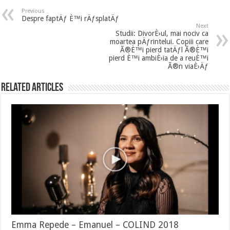
Previous
Despre faptÄƒ È™i rÄƒsplatÄƒ
Next
Studii: DivorÈ›ul, mai nociv ca
moartea pÄƒrintelui. Copiii care
Ã®È™i pierd tatÄƒl Ã®È™i
pierd È™i ambiÈ›ia de a reuÈ™i
Ã®n viaÈ›Äƒ
Related Articles
Emma Repede – Emanuel – COLIND 2018