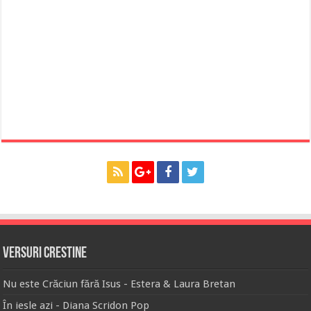
Versuri Crestine
Nu este Crăciun fără Isus - Estera & Laura Bretan
În iesle azi - Diana Scridon Pop