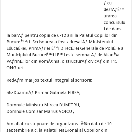
ƒ cu
desfÄƒÈ™
urarea
concursulu
i de dans
la barÄƒ pentru copiii de 6-12 ani la Palatul Copiilor din
BucureÈ™ti. Scrisoarea a fost adresatÄƒ Ministerului
EducaÈ›iei, PrimÄƒriei È™i DirecÈ›iei Generale de PoliÈ›ie a
Municipiului BucureÈ™ti È™i este semnatÄƒ de AlianÈ›a
PÄƒrinÈ›ilor din RomÃ¢nia, o structurÄƒ civicÄƒ din 115
ONG-uri.
RedÄƒm mai jos textul integral al scrisorii:
â€žDoamnÄƒ Primar Gabriela FIREA,
Domnule Ministru Mircea DUMITRU,
Domnule Comisar Marius VOICU ,
Am aflat cu stupoare de organizarea Ã®n data de 10
septembrie a.c. la Palatul NaÈ›ional al Copiilor din