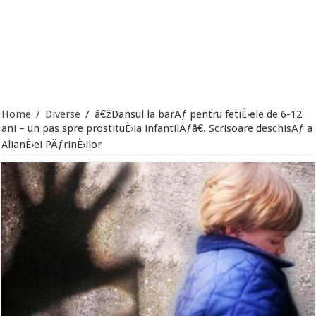
Home
/
Diverse
/
â€žDansul la barÄƒ pentru fetiÈ›ele de 6-12
ani – un pas spre prostituÈ›ia infantilÄƒâ€. Scrisoare deschisÄƒ a
AlianÈ›ei PÄƒrinÈ›ilor