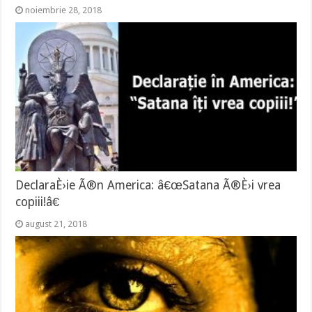
noiembrie 28, 2018
DeclaraÈ›ie Ã®n America: â€œSatana Ã®È›i vrea
copiii!â€
august 21, 2018