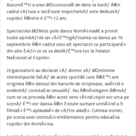
BucureÈ™ti a unui â€žconcursâ€ de dans la barÄƒ Ã®n
cadrul cÄƒruia o secÈ›iune importantÄƒ este dedicatÄƒ
copiilor Ã®ntre 6 È™i 12 ani.
Spectacolul â€žMiss pole dance RomÃ¢niaâ€ a primit
toate aprobÄƒrile iar cÃ¢È™tigÄƒtoarea va dansa pe 16
septembrie Ã®n cadrul unui alt spectacol cu participanÈ›i
din alte È›Äƒri ce se va desfÄƒÈ™ura tot la Palatul
NaÈ›ional al Copiilor.
Organizatorii au declarat cÄƒ doresc sÄƒ â€želimine
stereotipurile faÈ›Äƒ de acest sportâ€ care Ã®È™i are
originea Ã®n dansul din barurile de striptease, avÃ¢nd o
evidentÄƒ conotaÈ›ie sexualÄƒ. Nu Ã®nÈ›elegem Ã®nsÄƒ
cum se va proceda Ã®n acest sens cÃ¢nd copiii vor urca pe
scenÄƒ È™i vor dansa Ã®n È›inute sumare urmÃ¢nd a fi
filmaÈ›i È™i aplaudaÈ›i de cÄƒtre adulÈ›i. Culmea ironiei,
pe scena unei instituÈ›ii emblematice pentru educaÈ›ia
copiilor din RomÃ¢nia.