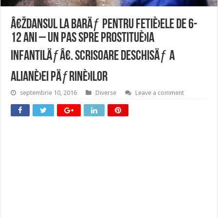
â€žDansul la barÄƒ pentru fetiÈ›ele de 6-
12 ani – un pas spre prostituÈ›ia
infantilÄƒâ€. Scrisoare deschisÄƒ a
AlianÈ›ei PÄƒrinÈ›ilor
septembrie 10, 2016
Diverse
Leave a comment