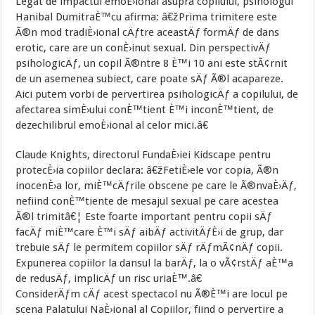
Legat de impactul emoÈ›ional asupra copilului, psihologul
Hanibal DumitraÈ™cu afirma: â€žPrima trimitere este
Ã®n mod tradiÈ›ional cÄƒtre aceastÄƒ formÄƒ de dans
erotic, care are un conÈ›inut sexual. Din perspectivÄƒ
psihologicÄƒ, un copil Ã®ntre 8 È™i 10 ani este stÃ¢rnit
de un asemenea subiect, care poate sÄƒ Ã®l acapareze.
Aici putem vorbi de pervertirea psihologicÄƒ a copilului, de
afectarea simÈ›ului conÈ™tient È™i inconÈ™tient, de
dezechilibrul emoÈ›ional al celor mici.â€
Claude Knights, directorul FundaÈ›iei Kidscape pentru
protecÈ›ia copiilor declara: â€žFetiÈ›ele vor copia, Ã®n
inocenÈ›a lor, miÈ™cÄƒrile obscene pe care le Ã®nvaÈ›Äƒ,
nefiind conÈ™tiente de mesajul sexual pe care acestea
Ã®l trimitâ€¦ Este foarte important pentru copii sÄƒ
facÄƒ miÈ™care È™i sÄƒ aibÄƒ activitÄƒÈ›i de grup, dar
trebuie sÄƒ le permitem copiilor sÄƒ rÄƒmÃ¢nÄƒ copii.
Expunerea copiilor la dansul la barÄƒ, la o vÃ¢rstÄƒ aÈ™a
de redusÄƒ, implicÄƒ un risc uriaÈ™.â€
ConsiderÄƒm cÄƒ acest spectacol nu Ã®È™i are locul pe
scena Palatului NaÈ›ional al Copiilor, fiind o pervertire a