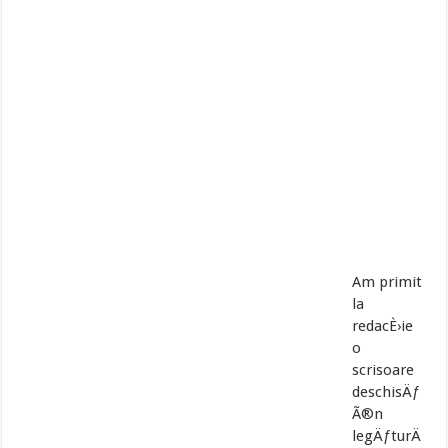
Am primit
la
redacÈ›ie
o
scrisoare
deschisÄƒ
Ã®n
legÄƒturÄ