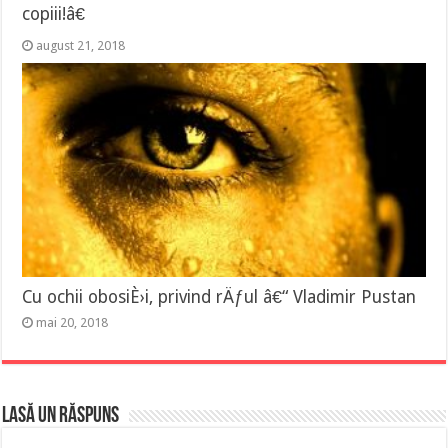
copiii!â€
august 21, 2018
Cu ochii obosiÈ›i, privind rÄƒul â€“ Vladimir Pustan
mai 20, 2018
Lasă un răspuns