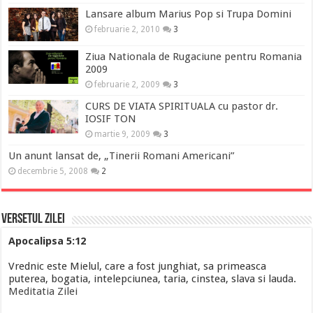
Lansare album Marius Pop si Trupa Domini
februarie 2, 2010
3
Ziua Nationala de Rugaciune pentru Romania
2009
februarie 2, 2009
3
CURS DE VIATA SPIRITUALA cu pastor dr.
IOSIF TON
martie 9, 2009
3
Un anunt lansat de, „Tinerii Romani Americani”
decembrie 5, 2008
2
Versetul Zilei
Apocalipsa 5:12
Vrednic este Mielul, care a fost junghiat, sa primeasca
puterea, bogatia, intelepciunea, taria, cinstea, slava si lauda.
Meditatia Zilei