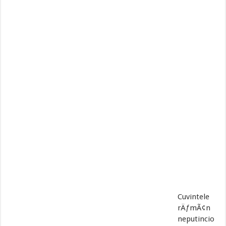
Cuvintele
rÄƒmÃ¢n
neputincio