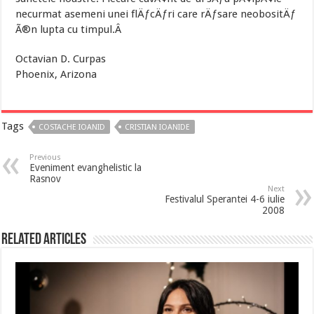
necurmat asemeni unei flÄƒcÄƒri care rÄƒsare neobositÄƒ
Ã®n lupta cu timpul.Â
Octavian D. Curpas
Phoenix, Arizona
Tags
COSTACHE IOANID
CRISTIAN IOANIDE
Previous
Eveniment evanghelistic la
Rasnov
Next
Festivalul Sperantei 4-6 iulie
2008
Related Articles