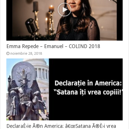
Emma Repede – Emanuel – COLIND 2018
noiembrie 28, 2018
DeclaraÈ›ie Ã®n America: â€œSatana Ã®È›i vrea