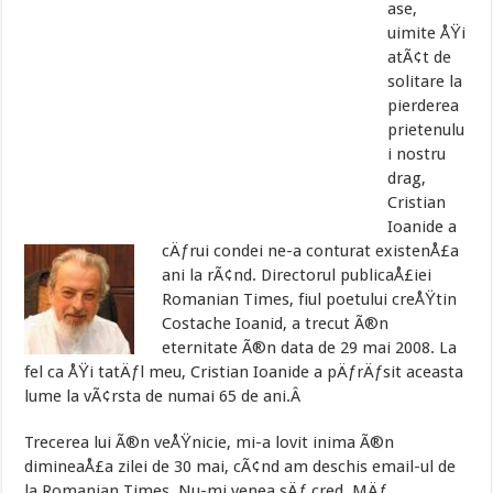
ase,
uimite ÅŸi
atÃ¢t de
solitare la
pierderea
prietenulu
i nostru
drag,
Cristian
Ioanide a
cÄƒrui condei ne-a conturat existenÅ£a
ani la rÃ¢nd. Directorul publicaÅ£iei
Romanian Times, fiul poetului creÅŸtin
Costache Ioanid, a trecut Ã®n
eternitate Ã®n data de 29 mai 2008. La
fel ca ÅŸi tatÄƒl meu, Cristian Ioanide a pÄƒrÄƒsit aceasta
lume la vÃ¢rsta de numai 65 de ani.Â
Trecerea lui Ã®n veÅŸnicie, mi-a lovit inima Ã®n
dimineaÅ£a zilei de 30 mai, cÃ¢nd am deschis email-ul de
la Romanian Times. Nu-mi venea sÄƒ cred. MÄƒ