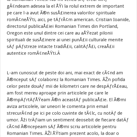
gÃ¢ndeam adesea la el ÅŸi la rolul extrem de important
pe care l-a avut Ã®n susÅ£inerea valorilor spirituale
romÃ¢neÅŸti, aici, pe tÄƒrÃ¢m american. Cristian Ioanide,
directorul publicaÅ£iei Romanian Times din Portland,
Oregon este unul dintre cei care au aÅŸezat pilonii
spirituali de susÅ£inere ai unei punÅ£ii culturale menite
sÄƒ pÄƒstreze intacte tradiÅ£ii, calitÄƒÅ£i, creaÅ£ii
autentice romÃ¢neÅŸti.Â
L-am cunoscut de peste doi ani, mai exact de cÃ¢nd am
Ã®nceput sÄƒ colaborez la Romanian Times. ÃŽn pofida
celor peste douÄƒ mii de kilometri care ne despÄƒrÅ£eau,
am fost mereu aproape prin articolele pe care le
Ã®mpÄƒrtÄƒÅŸeam Ã®n aceastÄƒ publicaÅ£ie. El Ã®mi
aviza articolele, iar uneori le comenta prin email
strecurÃ¢nd pe ici pe colo cuvinte de tÃ¢lc, cu notÄƒ de
umor. Åži trÄƒiam un sentiment deosebit de fiecare datÄƒ
cÃ¢nd Ã®ncepeam sÄƒ Ã®mi scriu articolele pentru
Romanian Times. ÃŽl ÅŸtiam prezent acolo, la doar o