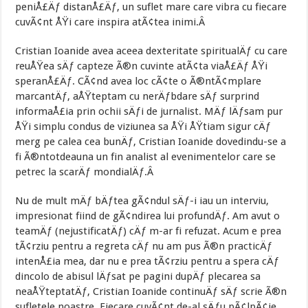
peniÅ£Äƒ distanÅ£Äƒ, un suflet mare care vibra cu fiecare
cuvÃ¢nt ÅŸi care inspira atÃ¢tea inimi.Â
Cristian Ioanide avea aceea dexteritate spiritualÄƒ cu care
reuÅŸea sÄƒ capteze Ã®n cuvinte atÃ¢ta viaÅ£Äƒ ÅŸi
speranÅ£Äƒ. CÃ¢nd avea loc cÃ¢te o Ã®ntÃ¢mplare
marcantÄƒ, aÅŸteptam cu nerÄƒbdare sÄƒ surprind
informaÅ£ia prin ochii sÄƒi de jurnalist. MÄƒ lÄƒsam pur
ÅŸi simplu condus de viziunea sa ÅŸi ÅŸtiam sigur cÄƒ
merg pe calea cea bunÄƒ, Cristian Ioanide dovedindu-se a
fi Ã®ntotdeauna un fin analist al evenimentelor care se
petrec la scarÄƒ mondialÄƒ.Â
Nu de mult mÄƒ bÄƒtea gÃ¢ndul sÄƒ-i iau un interviu,
impresionat fiind de gÃ¢ndirea lui profundÄƒ. Am avut o
teamÄƒ (nejustificatÄƒ) cÄƒ m-ar fi refuzat. Acum e prea
tÃ¢rziu pentru a regreta cÄƒ nu am pus Ã®n practicÄƒ
intenÅ£ia mea, dar nu e prea tÃ¢rziu pentru a spera cÄƒ
dincolo de abisul lÄƒsat pe pagini dupÄƒ plecarea sa
neaÅŸteptatÄƒ, Cristian Ioanide continuÄƒ sÄƒ scrie Ã®n
sufletele noastre. Fiecare cuvÃ¢nt de-al sÄƒu pÃ¢lpÃ¢ie