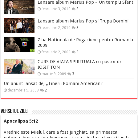
Lansare album Marius Pop – Un templu Sfant
februarie 3, 2010
3
Lansare album Marius Pop si Trupa Domini
februarie 2, 2010
3
Ziua Nationala de Rugaciune pentru Romania
2009
februarie 2, 2009
3
CURS DE VIATA SPIRITUALA cu pastor dr.
IOSIF TON
martie 9, 2009
3
Un anunt lansat de, „Tinerii Romani Americani”
decembrie 5, 2008
2
Versetul Zilei
Apocalipsa 5:12
Vrednic este Mielul, care a fost junghiat, sa primeasca
puterea, bogatia, intelepciunea, taria, cinstea, slava si lauda.