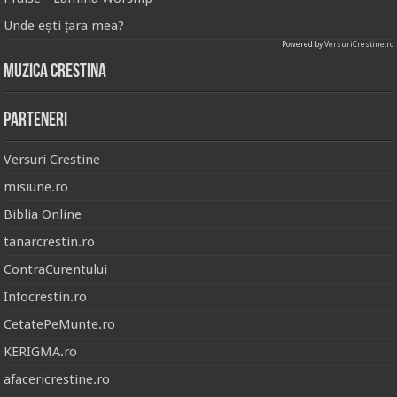
Unde ești țara mea?
Powered by
VersuriCrestine.ro
Muzica Crestina
Parteneri
Versuri Crestine
misiune.ro
Biblia Online
tanarcrestin.ro
ContraCurentului
Infocrestin.ro
CetatePeMunte.ro
KERIGMA.ro
afacericrestine.ro