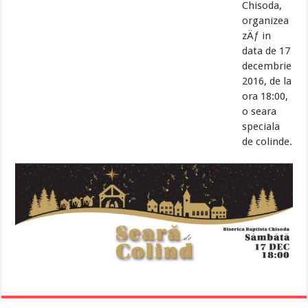
Chisoda,
organizea
zÄƒ in
data de 17
decembrie
2016, de la
ora 18:00,
o seara
speciala
de colinde.