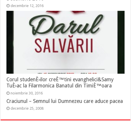
decembrie 12, 2016
Corul studenÈ›ilor creÈ™tini evanghelici&Samy
TuÈ›ac la Filarmonica Banatul din TimiÈ™oara
noiembrie 30, 2016
Craciunul – Semnul lui Dumnezeu care aduce pacea
decembrie 25, 2008