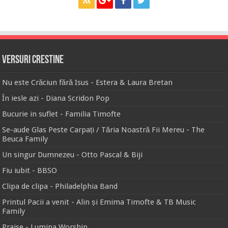
Versuri Crestine
Nu este Crăciun fără Isus - Estera & Laura Bretan
În iesle azi - Diana Scridon Pop
Bucurie in suflet - Familia Timofte
Se-aude Glas Peste Carpați / Tăria Noastră Fii Mereu - The
Beuca Family
Un singur Dumnezeu - Otto Pascal & Biji
Fiu iubit - BBSO
Clipa de clipa - Philadelphia Band
Printul Pacii a venit - Alin și Emima Timofte & TB Music
Family
Praise - Lumina Worship