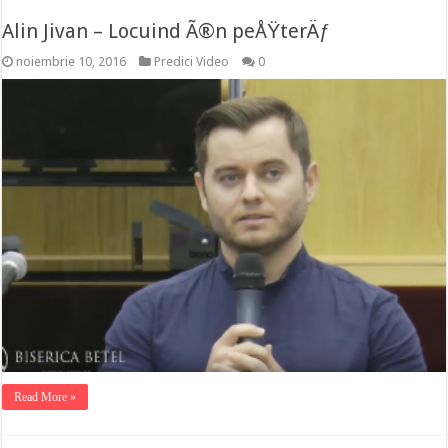
Alin Jivan – Locuind Ã®n peÅŸterÄƒ
noiembrie 10, 2016
Predici Video
0
Read More »