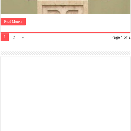
Read More »
1
2
»
Page 1 of 2