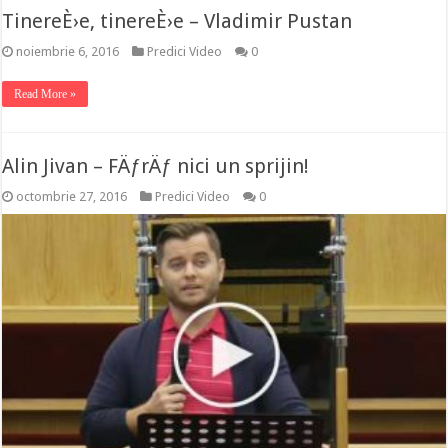
TinereÈ›e, tinereÈ›e – Vladimir Pustan
noiembrie 6, 2016
Predici Video
0
Read More »
Alin Jivan – FÄƒrÄƒ nici un sprijin!
octombrie 27, 2016
Predici Video
0