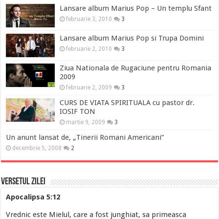
Lansare album Marius Pop – Un templu Sfant
februarie 3, 2010
3
Lansare album Marius Pop si Trupa Domini
februarie 2, 2010
3
Ziua Nationala de Rugaciune pentru Romania
2009
februarie 2, 2009
3
CURS DE VIATA SPIRITUALA cu pastor dr.
IOSIF TON
martie 9, 2009
3
Un anunt lansat de, „Tinerii Romani Americani”
decembrie 5, 2008
2
Versetul Zilei
Apocalipsa 5:12
Vrednic este Mielul, care a fost junghiat, sa primeasca