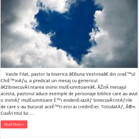
Vasile Filat, pastor la biserica â€Buna Vestireaâ€ din oraÈ™ul
ChiÈ™inÄƒu, a predicat un mesaj cu genericul
â€žBinecuvÃ¢ntarea inimii mulÈ›umitoareâ€. ÃŽnÂ mesajul
acesta, pastorul aduce exemple de personaje biblice care au avut
o inimÄƒ mulÈ›umitoare È™i evidenÈ›iazÄƒ binecuvÃ¢ntÄƒrile
de care s-au bucurat aceÈ™ti eroi ai credinÈ›ei. TotodatÄƒ, Ã®n
CuvÃ¢ntul lui …
Read More »