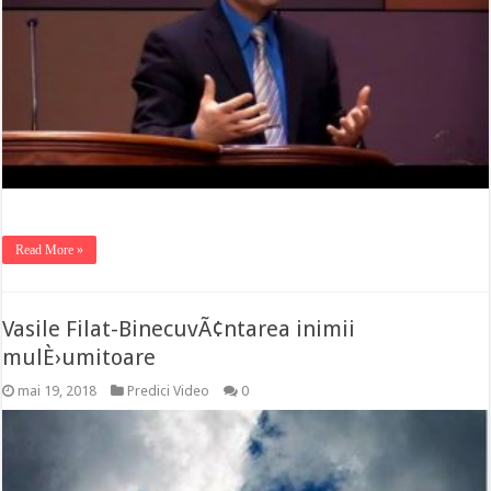
Read More »
Vasile Filat-BinecuvÃ¢ntarea inimii
mulÈ›umitoare
mai 19, 2018
Predici Video
0