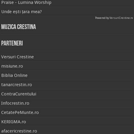
Praise - Lumina Worship
Unde ești țara mea?
Powered by
VersuriCrestine.ro
Muzica Crestina
Parteneri
Versuri Crestine
misiune.ro
Biblia Online
tanarcrestin.ro
ContraCurentului
Infocrestin.ro
CetatePeMunte.ro
KERIGMA.ro
afacericrestine.ro