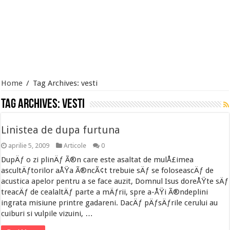
Home
/
Tag Archives: vesti
Tag Archives:
vesti
Linistea de dupa furtuna
aprilie 5, 2009
Articole
0
DupÄƒ o zi plinÄƒ Ã®n care este asaltat de mulÅ£imea
ascultÄƒtorilor aÅŸa Ã®ncÃ¢t trebuie sÄƒ se foloseascÄƒ de
acustica apelor pentru a se face auzit, Domnul Isus doreÅŸte sÄƒ
treacÄƒ de cealaltÄƒ parte a mÄƒrii, spre a-ÅŸi Ã®ndeplini
ingrata misiune printre gadareni. DacÄƒ pÄƒsÄƒrile cerului au
cuiburi si vulpile vizuini, …