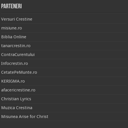
Parteneri
Versuri Crestine
misiune.ro
Biblia Online
tanarcrestin.ro
ContraCurentului
Infocrestin.ro
CetatePeMunte.ro
KERIGMA.ro
afacericrestine.ro
Christian Lyrics
Muzica Crestina
Misunea Arise for Christ