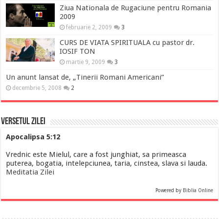
Ziua Nationala de Rugaciune pentru Romania
2009
februarie 2, 2009
3
CURS DE VIATA SPIRITUALA cu pastor dr.
IOSIF TON
martie 9, 2009
3
Un anunt lansat de, „Tinerii Romani Americani”
decembrie 5, 2008
2
Versetul Zilei
Apocalipsa 5:12
Vrednic este Mielul, care a fost junghiat, sa primeasca
puterea, bogatia, intelepciunea, taria, cinstea, slava si lauda.
Meditatia Zilei
Powered by
Biblia Online