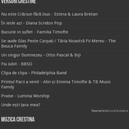
Versuri Crestine
Nu este Crăciun fără Isus - Estera & Laura Bretan
În iesle azi - Diana Scridon Pop
Bucurie in suflet - Familia Timofte
Se-aude Glas Peste Carpați / Tăria Noastră Fii Mereu - The
Beuca Family
Un singur Dumnezeu - Otto Pascal & Biji
Fiu iubit - BBSO
Clipa de clipa - Philadelphia Band
Printul Pacii a venit - Alin și Emima Timofte & TB Music
Family
Praise - Lumina Worship
Unde ești țara mea?
Powered by
VersuriCrestine.ro
Muzica Crestina