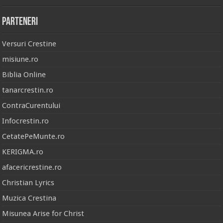
Parteneri
Versuri Crestine
misiune.ro
Biblia Online
tanarcrestin.ro
ContraCurentului
Infocrestin.ro
CetatePeMunte.ro
KERIGMA.ro
afacericrestine.ro
Christian Lyrics
Muzica Crestina
Misunea Arise for Christ