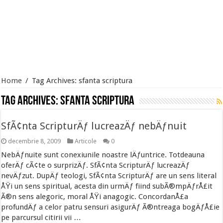
Home
/
Tag Archives: sfanta scriptura
Tag Archives:
sfanta scriptura
SfÃ¢nta ScripturÄƒ lucreazÄƒ nebÄƒnuit
decembrie 8, 2009
Articole
0
NebÄƒnuite sunt conexiunile noastre lÄƒuntrice. Totdeauna
oferÄƒ cÃ¢te o surprizÄƒ. SfÃ¢nta ScripturÄƒ lucreazÄƒ
nevÄƒzut. DupÄƒ teologi, SfÃ¢nta ScripturÄƒ are un sens literal
ÅŸi un sens spiritual, acesta din urmÄƒ fiind subÃ®mpÄƒrÅ£it
Ã®n sens alegoric, moral ÅŸi anagogic. ConcordanÅ£a
profundÄƒ a celor patru sensuri asigurÄƒ Ã®ntreaga bogÄƒÅ£ie
pe parcursul citirii vii …