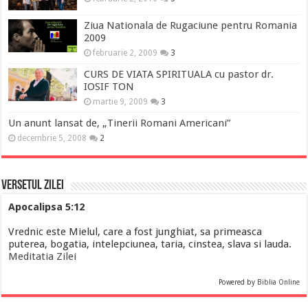
Ziua Nationala de Rugaciune pentru Romania
2009
februarie 2, 2009
3
CURS DE VIATA SPIRITUALA cu pastor dr.
IOSIF TON
martie 9, 2009
3
Un anunt lansat de, „Tinerii Romani Americani”
decembrie 5, 2008
2
Versetul Zilei
Apocalipsa 5:12
Vrednic este Mielul, care a fost junghiat, sa primeasca
puterea, bogatia, intelepciunea, taria, cinstea, slava si lauda.
Meditatia Zilei
Powered by
Biblia Online