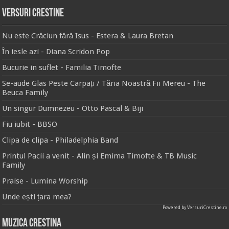
Versuri Crestine
Nu este Crăciun fără Isus - Estera & Laura Bretan
În iesle azi - Diana Scridon Pop
Bucurie in suflet - Familia Timofte
Se-aude Glas Peste Carpați / Tăria Noastră Fii Mereu - The
Beuca Family
Un singur Dumnezeu - Otto Pascal & Biji
Fiu iubit - BBSO
Clipa de clipa - Philadelphia Band
Printul Pacii a venit - Alin și Emima Timofte & TB Music
Family
Praise - Lumina Worship
Unde ești țara mea?
Powered by
VersuriCrestine.ro
Muzica Crestina