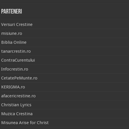
Parteneri
Versuri Crestine
misiune.ro
Biblia Online
tanarcrestin.ro
ContraCurentului
Infocrestin.ro
CetatePeMunte.ro
KERIGMA.ro
afacericrestine.ro
Christian Lyrics
Muzica Crestina
Misunea Arise for Christ