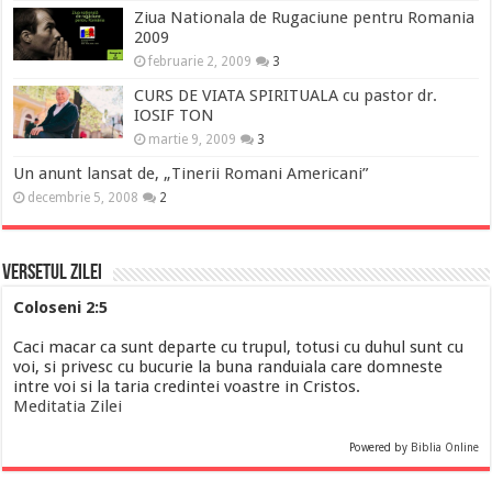
Ziua Nationala de Rugaciune pentru Romania
2009
februarie 2, 2009
3
CURS DE VIATA SPIRITUALA cu pastor dr.
IOSIF TON
martie 9, 2009
3
Un anunt lansat de, „Tinerii Romani Americani”
decembrie 5, 2008
2
Versetul Zilei
Coloseni 2:5
Caci macar ca sunt departe cu trupul, totusi cu duhul sunt cu
voi, si privesc cu bucurie la buna randuiala care domneste
intre voi si la taria credintei voastre in Cristos.
Meditatia Zilei
Powered by
Biblia Online