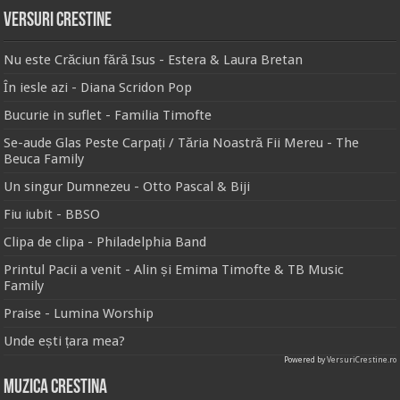
Versuri Crestine
Nu este Crăciun fără Isus - Estera & Laura Bretan
În iesle azi - Diana Scridon Pop
Bucurie in suflet - Familia Timofte
Se-aude Glas Peste Carpați / Tăria Noastră Fii Mereu - The
Beuca Family
Un singur Dumnezeu - Otto Pascal & Biji
Fiu iubit - BBSO
Clipa de clipa - Philadelphia Band
Printul Pacii a venit - Alin și Emima Timofte & TB Music
Family
Praise - Lumina Worship
Unde ești țara mea?
Powered by
VersuriCrestine.ro
Muzica Crestina