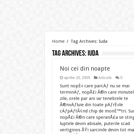
Home
/
Tag Archives: Iuda
Tag Archives:
Iuda
Noi cei din noapte
aprilie 20, 2009
Articole
0
Sunt nopÈ›i care parcÄƒ nu se mai
terminÄƒ, nopÅ£i Ã®n care minutel
zile, orele par ani iar tenebrele te
Ã®nvÄƒluie din toate pÄƒrÈ›ile
cÄƒpÄƒtÃ¢nd chip de monÈ™tri. Su
nopÅ£i Ã®n care speranÅ£a se stin
luptele devin abisale, puterile scad
vertiginos ÅŸi sarcinile devin tot ma