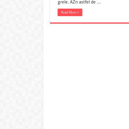
grele. ÃŽn astfel de …
Read More »