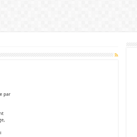
e par
nt
ge,
i