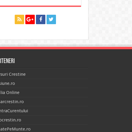
rteneri
suri Crestine
iune.ro
lia Online
arcrestin.ro
traCurentului
ocrestin.ro
tatePeMunte.ro