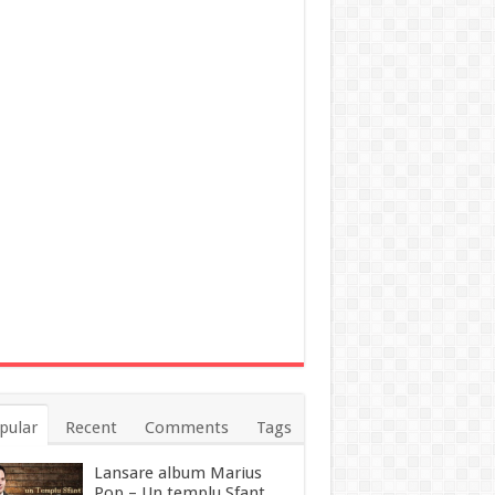
pular
Recent
Comments
Tags
Lansare album Marius
Pop – Un templu Sfant