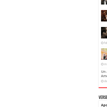
fe
ma
Un 
Ame
de
Verse
Apo