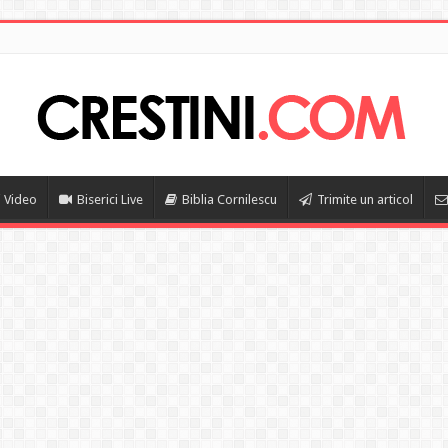
i Video
Biserici Live
Biblia Cornilescu
Trimite un articol