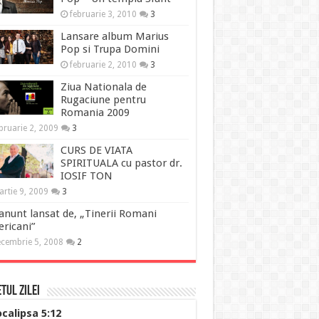
februarie 3, 2010
3
Lansare album Marius
Pop si Trupa Domini
februarie 2, 2010
3
Ziua Nationala de
Rugaciune pentru
Romania 2009
bruarie 2, 2009
3
CURS DE VIATA
SPIRITUALA cu pastor dr.
IOSIF TON
rtie 9, 2009
3
anunt lansat de, „Tinerii Romani
ricani”
cembrie 5, 2008
2
tul Zilei
calipsa 5:12