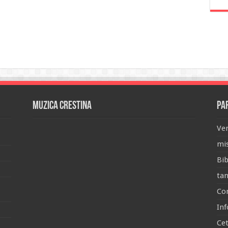
Muzica Crestina
Pa
Ver
mis
Bib
tan
Con
Inf
Ce