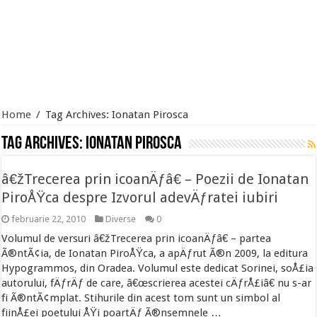
Home
/
Tag Archives: Ionatan Pirosca
Tag Archives:
Ionatan Pirosca
â€žTrecerea prin icoanÄƒâ€ – Poezii de Ionatan
PiroÅŸca despre Izvorul adevÄƒratei iubiri
februarie 22, 2010
Diverse
0
Volumul de versuri â€žTrecerea prin icoanÄƒâ€ – partea
Ã®ntÃ¢ia, de Ionatan PiroÅŸca, a apÄƒrut Ã®n 2009, la editura
Hypogrammos, din Oradea. Volumul este dedicat Sorinei, soÅ£ia
autorului, fÄƒrÄƒ de care, â€œscrierea acestei cÄƒrÅ£iâ€ nu s-ar
fi Ã®ntÃ¢mplat. Stihurile din acest tom sunt un simbol al
fiinÅ£ei poetului ÅŸi poartÄƒ Ã®nsemnele …