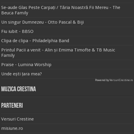
Se-aude Glas Peste Carpați / Tăria Noastră Fii Mereu - The
Beuca Family
Un singur Dumnezeu - Otto Pascal & Biji
Fiu iubit - BBSO
Clipa de clipa - Philadelphia Band
Printul Pacii a venit - Alin și Emima Timofte & TB Music
Family
Praise - Lumina Worship
Unde ești țara mea?
Powered by
VersuriCrestine.ro
Muzica Crestina
Parteneri
Versuri Crestine
misiune.ro