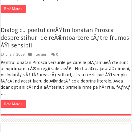
Read More »
Dialog cu poetul creÅŸtin Ionatan Pirosca
despre stihuri de reÃ®ntoarcere cÄƒtre frumos
ÅŸi sensibil
iulie 7, 2009
interviuri
0
Pentru Ionatan Pirosca versurile pe care le plÄƒsmuieÅŸte sunt
o exprimare a Ã®ntregii sale vieÅ£i. Nu l-a â€œajutatâ€ nimeni,
niciodatÄƒ sÄƒ fÄƒureascÄƒ stihuri, ci s-a trezit pur ÅŸi simplu
fÄƒcÃ¢nd acest lucru de Ã®ndatÄƒ ce a deprins literele. Avea
doar opt ani cÃ¢nd a aÅŸternut primele rime pe hÃ¢rtie, fÄƒrÄƒ
…
Read More »