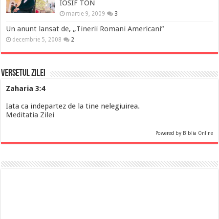
IOSIF TON
martie 9, 2009
3
Un anunt lansat de, „Tinerii Romani Americani”
decembrie 5, 2008
2
Versetul Zilei
Zaharia 3:4
Iata ca indepartez de la tine nelegiuirea.
Meditatia Zilei
Powered by
Biblia Online