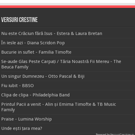
Versuri Crestine
Nu este Crăciun fără Isus - Estera & Laura Bretan
În iesle azi - Diana Scridon Pop
Bucurie in suflet - Familia Timofte
Se-aude Glas Peste Carpați / Tăria Noastră Fii Mereu - The
Beuca Family
Un singur Dumnezeu - Otto Pascal & Biji
Fiu iubit - BBSO
Clipa de clipa - Philadelphia Band
Printul Pacii a venit - Alin și Emima Timofte & TB Music
Family
Praise - Lumina Worship
Unde ești țara mea?
Powered by
VersuriCrestine.ro