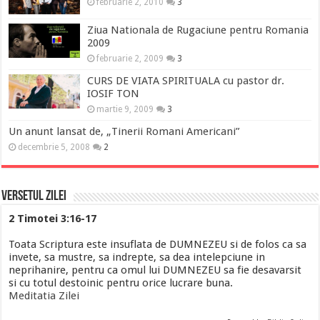
februarie 2, 2010
3
Ziua Nationala de Rugaciune pentru Romania
2009
februarie 2, 2009
3
CURS DE VIATA SPIRITUALA cu pastor dr.
IOSIF TON
martie 9, 2009
3
Un anunt lansat de, „Tinerii Romani Americani”
decembrie 5, 2008
2
Versetul Zilei
2 Timotei 3:16-17
Toata Scriptura este insuflata de DUMNEZEU si de folos ca sa
invete, sa mustre, sa indrepte, sa dea intelepciune in
neprihanire, pentru ca omul lui DUMNEZEU sa fie desavarsit
si cu totul destoinic pentru orice lucrare buna.
Meditatia Zilei