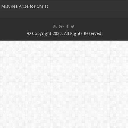
Misunea Arise for Christ
© Copyright 2026, All Rights Reserved