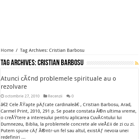
Home
/
Tag Archives: Cristian Barbosu
Tag Archives:
Cristian Barbosu
Atunci cÃ¢nd problemele spirituale au o
rezolvare
octombrie 27, 2010
Recenzii
0
â€ž Cele ÅŸapte pÄƒcate cardinaleâ€ , Cristian Barbosu, Arad,
Carmel Print, 2010, 291 p. Se poate constata Ã®n ultima vreme,
o creÅŸtere a interesului pentru aplicarea CuvÃ¢ntului lui
Dumnezeu, Biblia, la problemele concrete ale vieÅ£ii de zi cu zi.
Putem spune cÄƒ Ã®ntr-un fel sau altul, existÄƒ nevoia unei
redefiniri …