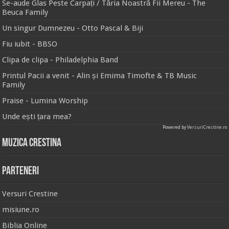
Se-aude Glas Peste Carpați / Tăria Noastră Fii Mereu - The
Beuca Family
Un singur Dumnezeu - Otto Pascal & Biji
Fiu iubit - BBSO
Clipa de clipa - Philadelphia Band
Printul Pacii a venit - Alin și Emima Timofte & TB Music
Family
Praise - Lumina Worship
Unde ești țara mea?
Powered by
VersuriCrestine.ro
Muzica Crestina
Parteneri
Versuri Crestine
misiune.ro
Biblia Online