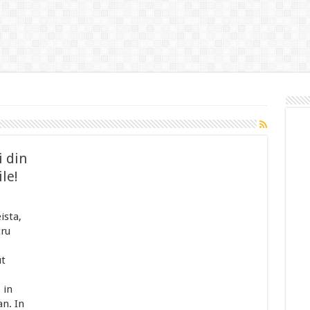
i din
ile!
ista,
tru
ut
 in
an. In