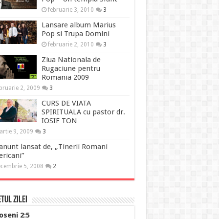
februarie 3, 2010
3
Lansare album Marius
Pop si Trupa Domini
februarie 2, 2010
3
Ziua Nationala de
Rugaciune pentru
Romania 2009
bruarie 2, 2009
3
CURS DE VIATA
SPIRITUALA cu pastor dr.
IOSIF TON
rtie 9, 2009
3
anunt lansat de, „Tinerii Romani
ricani”
cembrie 5, 2008
2
tul Zilei
oseni 2:5