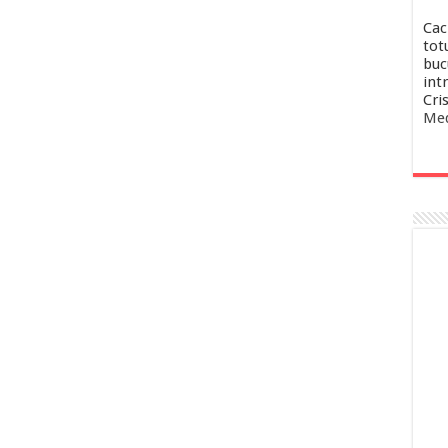
Cac
totu
buc
intr
Cri
Med