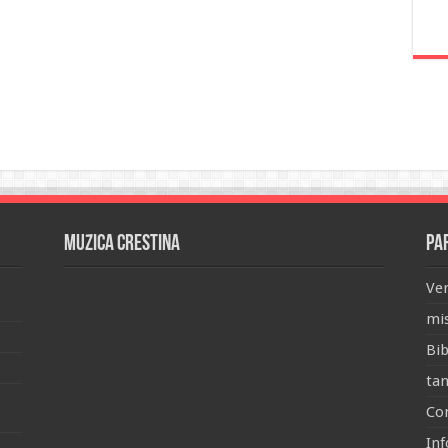
Muzica Crestina
Pa
Ver
mis
Bib
tan
Con
Inf