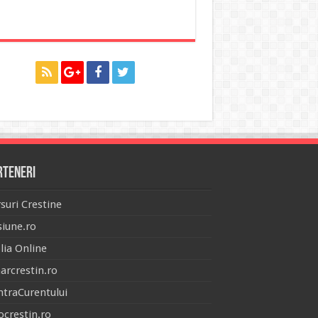
rteneri
suri Crestine
iune.ro
lia Online
arcrestin.ro
traCurentului
ocrestin.ro