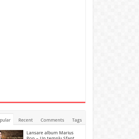
pular
Recent
Comments
Tags
Lansare album Marius
Pop – Un templu Sfant