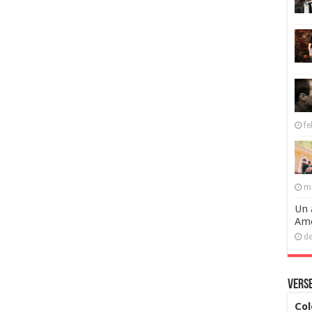
fe
ma
Un 
Ame
de
Verse
Col