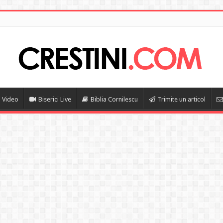
i Video
Biserici Live
Biblia Cornilescu
Trimite un articol