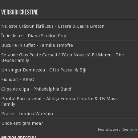
Versuri Crestine
Nu este Crăciun fără Isus - Estera & Laura Bretan
În iesle azi - Diana Scridon Pop
Bucurie in suflet - Familia Timofte
Se-aude Glas Peste Carpați / Tăria Noastră Fii Mereu - The
Beuca Family
Un singur Dumnezeu - Otto Pascal & Biji
Fiu iubit - BBSO
Clipa de clipa - Philadelphia Band
Printul Pacii a venit - Alin și Emima Timofte & TB Music
Family
Praise - Lumina Worship
Unde ești țara mea?
Powered by
VersuriCrestine.ro