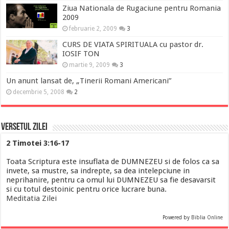
Ziua Nationala de Rugaciune pentru Romania
2009
februarie 2, 2009
3
CURS DE VIATA SPIRITUALA cu pastor dr.
IOSIF TON
martie 9, 2009
3
Un anunt lansat de, „Tinerii Romani Americani”
decembrie 5, 2008
2
Versetul Zilei
2 Timotei 3:16-17
Toata Scriptura este insuflata de DUMNEZEU si de folos ca sa
invete, sa mustre, sa indrepte, sa dea intelepciune in
neprihanire, pentru ca omul lui DUMNEZEU sa fie desavarsit
si cu totul destoinic pentru orice lucrare buna.
Meditatia Zilei
Powered by
Biblia Online