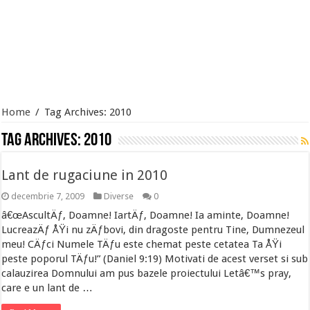
Home
/
Tag Archives: 2010
Tag Archives:
2010
Lant de rugaciune in 2010
decembrie 7, 2009
Diverse
0
â€œAscultÄƒ, Doamne! IartÄƒ, Doamne! Ia aminte, Doamne!
LucreazÄƒ ÅŸi nu zÄƒbovi, din dragoste pentru Tine, Dumnezeul
meu! CÄƒci Numele TÄƒu este chemat peste cetatea Ta ÅŸi
peste poporul TÄƒu!” (Daniel 9:19) Motivati de acest verset si sub
calauzirea Domnului am pus bazele proiectului Letâ€™s pray,
care e un lant de …