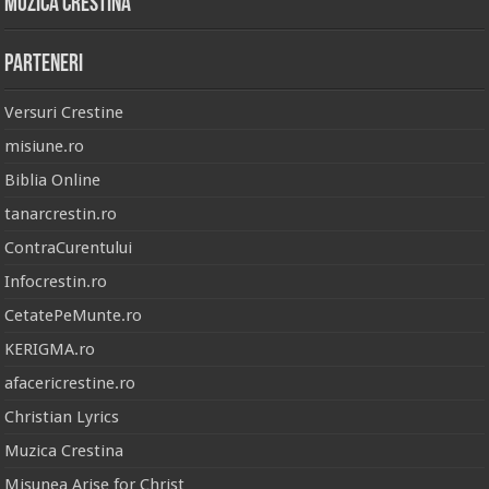
Muzica Crestina
Parteneri
Versuri Crestine
misiune.ro
Biblia Online
tanarcrestin.ro
ContraCurentului
Infocrestin.ro
CetatePeMunte.ro
KERIGMA.ro
afacericrestine.ro
Christian Lyrics
Muzica Crestina
Misunea Arise for Christ