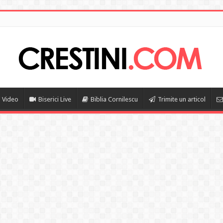
i Video
Biserici Live
Biblia Cornilescu
Trimite un articol