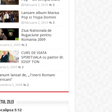
februarie 3, 2010
3
Lansare album Marius
Pop si Trupa Domini
februarie 2, 2010
3
Ziua Nationala de
Rugaciune pentru
Romania 2009
bruarie 2, 2009
3
CURS DE VIATA
SPIRITUALA cu pastor dr.
IOSIF TON
rtie 9, 2009
3
anunt lansat de, „Tinerii Romani
ricani”
cembrie 5, 2008
2
tul Zilei
calipsa 5:12