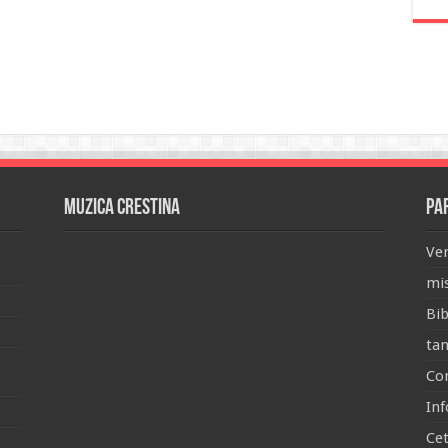
Muzica Crestina
Pa
Ver
mis
Bib
tan
Con
Inf
Ce