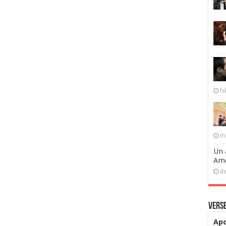
fe
ma
Un 
Ame
de
Verse
Apo