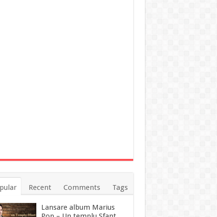
pular
Recent
Comments
Tags
Lansare album Marius
Pop – Un templu Sfant