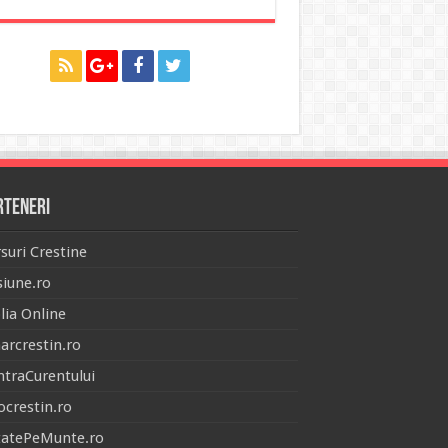
rteneri
suri Crestine
iune.ro
lia Online
arcrestin.ro
traCurentului
ocrestin.ro
tatePeMunte.ro