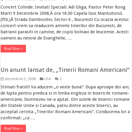
Concert Colinde. Invitati Speciali: Adi Gliga, Pastor Peter Rong
Marti 9 Decembrie 2008,Â ora 18.00 Capela Isus Mantuitorul,
(ftb,)Â Strada Dambovitei, Sector 6 , Bucuresti Cu ocazia acestui
concert vrem sa readucem aminte tinerilor din Bucuresti, de
batranii parasiti in camine, de copiii bolnavi de leucemie. Acesti
oameni au nevoie de Evanghelie, …
Read More »
Un anunt lansat de, „Tinerii Romani Americani”
decembrie 5, 2008
USA
2
Stimati fratii!!! Va aducem „o veste buna”: Dupa aproape doi ani,
de lupta pentru predica si in limba engleza in bisericile romane-
americane, Dumnezeu ne-a ajutat. Din sutele de biserici romane
din Statele Unite si Canada, patru dintre aceste biserici, au
acceptat cerinta „Tinerilor Romani Americani”. Conducerea lor a
confirmat: „ca …
Read More »