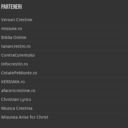
Parteneri
Versuri Crestine
misiune.ro
Biblia Online
tanarcrestin.ro
ContraCurentului
Infocrestin.ro
CetatePeMunte.ro
KERIGMA.ro
afacericrestine.ro
Christian Lyrics
Muzica Crestina
Misunea Arise for Christ