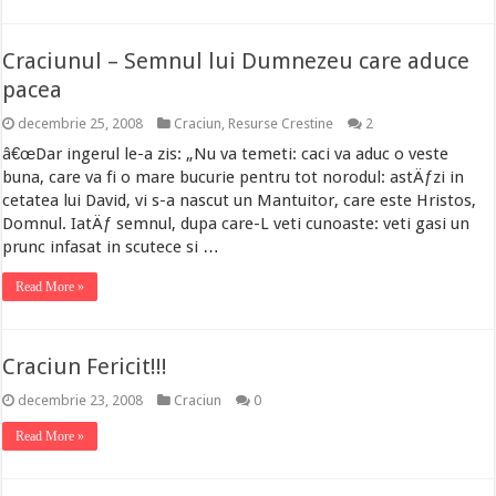
Craciunul – Semnul lui Dumnezeu care aduce
pacea
decembrie 25, 2008
Craciun
,
Resurse Crestine
2
â€œDar ingerul le-a zis: „Nu va temeti: caci va aduc o veste
buna, care va fi o mare bucurie pentru tot norodul: astÄƒzi in
cetatea lui David, vi s-a nascut un Mantuitor, care este Hristos,
Domnul. IatÄƒ semnul, dupa care-L veti cunoaste: veti gasi un
prunc infasat in scutece si …
Read More »
Craciun Fericit!!!
decembrie 23, 2008
Craciun
0
Read More »