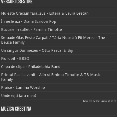
Versuri Crestine
Nu este Crăciun fără Isus - Estera & Laura Bretan
În iesle azi - Diana Scridon Pop
Bucurie in suflet - Familia Timofte
Se-aude Glas Peste Carpați / Tăria Noastră Fii Mereu - The
Beuca Family
Un singur Dumnezeu - Otto Pascal & Biji
Fiu iubit - BBSO
Clipa de clipa - Philadelphia Band
Printul Pacii a venit - Alin și Emima Timofte & TB Music
Family
Praise - Lumina Worship
Unde ești țara mea?
Powered by
VersuriCrestine.ro
Muzica Crestina