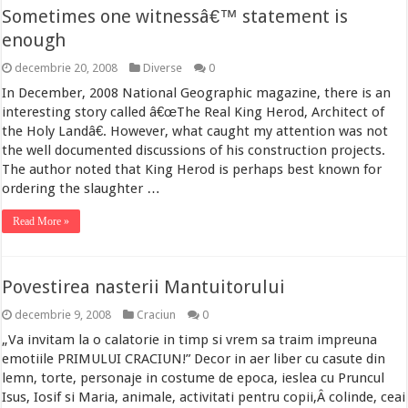
Sometimes one witnessâ€™ statement is
enough
decembrie 20, 2008
Diverse
0
In December, 2008 National Geographic magazine, there is an
interesting story called â€œThe Real King Herod, Architect of
the Holy Landâ€. However, what caught my attention was not
the well documented discussions of his construction projects.
The author noted that King Herod is perhaps best known for
ordering the slaughter …
Read More »
Povestirea nasterii Mantuitorului
decembrie 9, 2008
Craciun
0
„Va invitam la o calatorie in timp si vrem sa traim impreuna
emotiile PRIMULUI CRACIUN!” Decor in aer liber cu casute din
lemn, torte, personaje in costume de epoca, ieslea cu Pruncul
Isus, Iosif si Maria, animale, activitati pentru copii,Â colinde, ceai