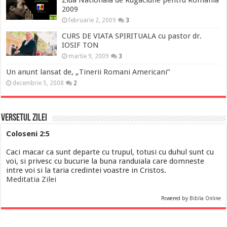
2009
februarie 2, 2009
3
CURS DE VIATA SPIRITUALA cu pastor dr.
IOSIF TON
martie 9, 2009
3
Un anunt lansat de, „Tinerii Romani Americani”
decembrie 5, 2008
2
Versetul Zilei
Coloseni 2:5
Caci macar ca sunt departe cu trupul, totusi cu duhul sunt cu
voi, si privesc cu bucurie la buna randuiala care domneste
intre voi si la taria credintei voastre in Cristos.
Meditatia Zilei
Powered by
Biblia Online