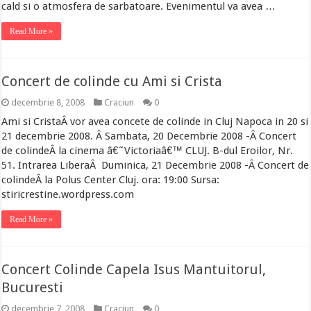
cald si o atmosfera de sarbatoare. Evenimentul va avea …
Read More »
Concert de colinde cu Ami si Crista
decembrie 8, 2008
Craciun
0
Ami si CristaÂ vor avea concete de colinde in Cluj Napoca in 20 si
21 decembrie 2008. Â Sambata, 20 Decembrie 2008 -Â Concert
de colindeÂ la cinema â€˜Victoriaâ€™ CLUJ. B-dul Eroilor, Nr.
51. Intrarea LiberaÂ Duminica, 21 Decembrie 2008 -Â Concert de
colindeÂ la Polus Center Cluj. ora: 19:00 Sursa:
stiricrestine.wordpress.com
Read More »
Concert Colinde Capela Isus Mantuitorul,
Bucuresti
decembrie 7, 2008
Craciun
0